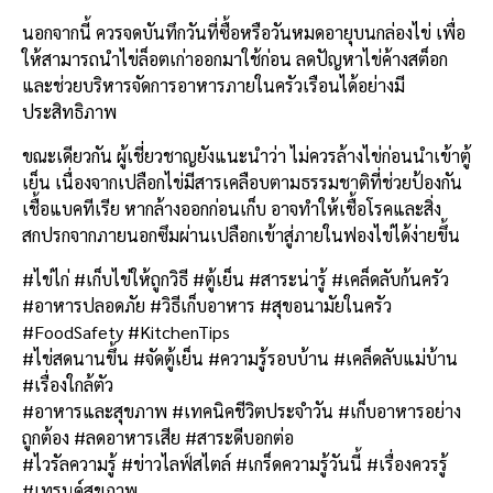
นอกจากนี้ ควรจดบันทึกวันที่ซื้อหรือวันหมดอายุบนกล่องไข่ เพื่อ
ให้สามารถนำไข่ล็อตเก่าออกมาใช้ก่อน ลดปัญหาไข่ค้างสต็อก
และช่วยบริหารจัดการอาหารภายในครัวเรือนได้อย่างมี
ประสิทธิภาพ
ขณะเดียวกัน ผู้เชี่ยวชาญยังแนะนำว่า ไม่ควรล้างไข่ก่อนนำเข้าตู้
เย็น เนื่องจากเปลือกไข่มีสารเคลือบตามธรรมชาติที่ช่วยป้องกัน
เชื้อแบคทีเรีย หากล้างออกก่อนเก็บ อาจทำให้เชื้อโรคและสิ่ง
สกปรกจากภายนอกซึมผ่านเปลือกเข้าสู่ภายในฟองไข่ได้ง่ายขึ้น
#ไข่ไก่ #เก็บไข่ให้ถูกวิธี #ตู้เย็น #สาระน่ารู้ #เคล็ดลับก้นครัว
#อาหารปลอดภัย #วิธีเก็บอาหาร #สุขอนามัยในครัว
#FoodSafety #KitchenTips
#ไข่สดนานขึ้น #จัดตู้เย็น #ความรู้รอบบ้าน #เคล็ดลับแม่บ้าน
#เรื่องใกล้ตัว
#อาหารและสุขภาพ #เทคนิคชีวิตประจำวัน #เก็บอาหารอย่าง
ถูกต้อง #ลดอาหารเสีย #สาระดีบอกต่อ
#ไวรัลความรู้ #ข่าวไลฟ์สไตล์ #เกร็ดความรู้วันนี้ #เรื่องควรรู้
#เทรนด์สุขภาพ