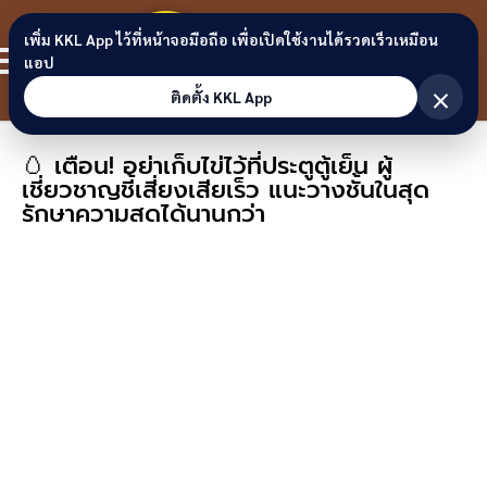
Skip to content
ขอนแก่น
เพิ่ม KKL App ไว้ที่หน้าจอมือถือ เพื่อเปิดใช้งานได้รวดเร็วเหมือน
สมาชิก
แอป
ลิงก์
×
ติดตั้ง KKL App
🥚 เตือน! อย่าเก็บไข่ไว้ที่ประตูตู้เย็น ผู้
เชี่ยวชาญชี้เสี่ยงเสียเร็ว แนะวางชั้นในสุด
รักษาความสดได้นานกว่า