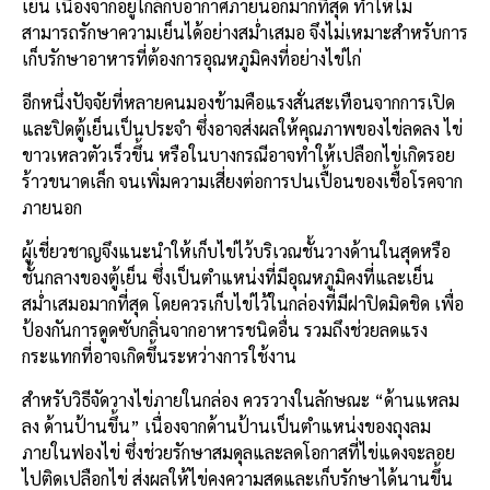
เย็น เนื่องจากอยู่ใกล้กับอากาศภายนอกมากที่สุด ทำให้ไม่
สามารถรักษาความเย็นได้อย่างสม่ำเสมอ จึงไม่เหมาะสำหรับการ
เก็บรักษาอาหารที่ต้องการอุณหภูมิคงที่อย่างไข่ไก่
อีกหนึ่งปัจจัยที่หลายคนมองข้ามคือแรงสั่นสะเทือนจากการเปิด
และปิดตู้เย็นเป็นประจำ ซึ่งอาจส่งผลให้คุณภาพของไข่ลดลง ไข่
ขาวเหลวตัวเร็วขึ้น หรือในบางกรณีอาจทำให้เปลือกไข่เกิดรอย
ร้าวขนาดเล็ก จนเพิ่มความเสี่ยงต่อการปนเปื้อนของเชื้อโรคจาก
ภายนอก
ผู้เชี่ยวชาญจึงแนะนำให้เก็บไข่ไว้บริเวณชั้นวางด้านในสุดหรือ
ชั้นกลางของตู้เย็น ซึ่งเป็นตำแหน่งที่มีอุณหภูมิคงที่และเย็น
สม่ำเสมอมากที่สุด โดยควรเก็บไข่ไว้ในกล่องที่มีฝาปิดมิดชิด เพื่อ
ป้องกันการดูดซับกลิ่นจากอาหารชนิดอื่น รวมถึงช่วยลดแรง
กระแทกที่อาจเกิดขึ้นระหว่างการใช้งาน
สำหรับวิธีจัดวางไข่ภายในกล่อง ควรวางในลักษณะ “ด้านแหลม
ลง ด้านป้านขึ้น” เนื่องจากด้านป้านเป็นตำแหน่งของถุงลม
ภายในฟองไข่ ซึ่งช่วยรักษาสมดุลและลดโอกาสที่ไข่แดงจะลอย
ไปติดเปลือกไข่ ส่งผลให้ไข่คงความสดและเก็บรักษาได้นานขึ้น