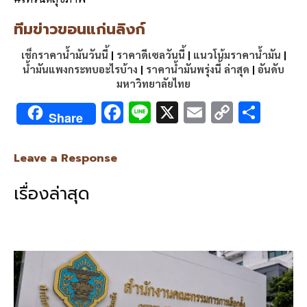
ทีมข่าวขอนแก่นลิงก์
เช็กราคาน้ำมันวันนี้
|
ราคาดีเซลวันนี้
|
แนวโน้มราคาน้ำมัน
|
น้ำมันแพงกระทบอะไรบ้าง
|
ราคาน้ำมันพรุ่งนี้ ล่าสุด
|
อันดับ
มหาวิทยาลัยไทย
F
Li
X
E
C
S
Share
ac
n
m
o
h
e
e
ai
py
ar
Leave a Response
b
l
Li
e
เรื่องล่าสุด
o
n
o
k
k