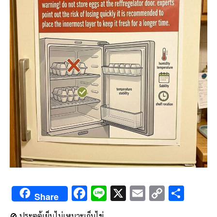
F
Li
X
E
C
S
Share
ac
n
m
o
h
🚫 ประตูตู้เย็นไม่เหมาะเก็บไข่