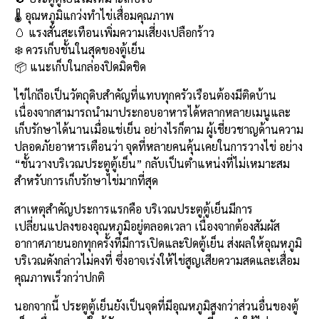
e
e
ai
py
ar
🌡️ อุณหภูมิแกว่งทำไข่เสื่อมคุณภาพ
b
l
Li
e
🥚 แรงสั่นสะเทือนเพิ่มความเสี่ยงเปลือกร้าว
o
n
❄️ ควรเก็บชั้นในสุดของตู้เย็น
📦 แนะเก็บในกล่องปิดมิดชิด
o
k
k
ไข่ไก่ถือเป็นวัตถุดิบสำคัญที่แทบทุกครัวเรือนต้องมีติดบ้าน
เนื่องจากสามารถนำมาประกอบอาหารได้หลากหลายเมนูและ
เก็บรักษาได้นานเมื่อแช่เย็น อย่างไรก็ตาม ผู้เชี่ยวชาญด้านความ
ปลอดภัยอาหารเตือนว่า จุดที่หลายคนคุ้นเคยในการวางไข่ อย่าง
“ชั้นวางบริเวณประตูตู้เย็น” กลับเป็นตำแหน่งที่ไม่เหมาะสม
สำหรับการเก็บรักษาไข่มากที่สุด
สาเหตุสำคัญประการแรกคือ บริเวณประตูตู้เย็นมีการ
เปลี่ยนแปลงของอุณหภูมิอยู่ตลอดเวลา เนื่องจากต้องสัมผัส
อากาศภายนอกทุกครั้งที่มีการเปิดและปิดตู้เย็น ส่งผลให้อุณหภูมิ
บริเวณดังกล่าวไม่คงที่ ซึ่งอาจเร่งให้ไข่สูญเสียความสดและเสื่อม
คุณภาพเร็วกว่าปกติ
นอกจากนี้ ประตูตู้เย็นยังเป็นจุดที่มีอุณหภูมิสูงกว่าส่วนอื่นของตู้