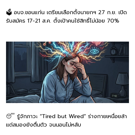
🗳️ อบจ.ขอนแก่น เตรียมเลือกตั้งนายกฯ 27 ก.ย. เปิด
รับสมัคร 17-21 ส.ค. ตั้งเป้าคนใช้สิทธิ์ไม่น้อย 70%
😴 รู้จักภาวะ “Tired but Wired” ร่างกายเหนื่อยล้า
แต่สมองยังตื่นตัว จนนอนไม่หลับ