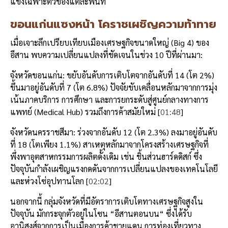
แข็งเฉพาะตัวของแต่ละพื้นที่
ขอนแก่นแซงหน้า
โคราชเผชิญความท้าทาย
เมื่อเจาะลึกเปรียบเทียบเมืองเศรษฐกิจขนาดใหญ่ (Big 4) ของ
อีสาน พบความเปลี่ยนแปลงที่ชัดเจนในช่วง 10 ปีที่ผ่านมา:
จังหวัดขอนแก่น
:
ขยับอันดับการเติบโตจากอันดับที่ 14 (โต 2%)
ขึ้นมาอยู่อันดับที่ 7 (โต 6.8%) ปัจจัยขับเคลื่อนหลักมาจากการมุ่ง
เน้นภาคบริการ การศึกษา และการยกระดับสู่ศูนย์กลางทางการ
แพทย์ (Medical Hub) รวมถึงการค้าสมัยใหม่ [
01:48
]
จังหวัดนครราชสีมา
:
ร่วงจากอันดับ 12 (โต 2.3%) ลงมาอยู่อันดับ
ที่ 18 (โตเพียง 1.1%) สาเหตุหลักมาจากโครงสร้างเศรษฐกิจที่
พึ่งพาอุตสาหกรรมการผลิตดั้งเดิม เช่น ชิ้นส่วนฮาร์ดดิสก์ ซึ่ง
ปัจจุบันกำลังเผชิญแรงกดดันจากการเปลี่ยนแปลงของเทคโนโลยี
และห่วงโซ่อุปทานโลก [
02:02
]
นอกจากนี้ กลุ่มจังหวัดที่มีอัตราการเติบโตทางเศรษฐกิจสูงใน
ปัจจุบัน มักกระจุกตัวอยู่ในโซน
“
อีสานตอนบน
“
ซึ่งได้รับ
อานิสงส์จากการเป็นเมืองการค้าชายแดน การท่องเที่ยวทาง