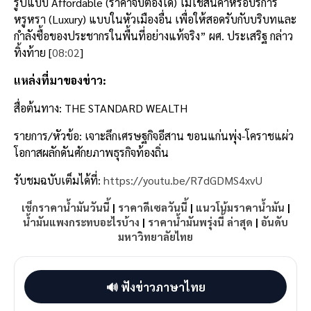
รูปแบบ
Affordable (
ราคาจับต้องได้
)
ไม่ใช่สินค้าหรือบริการ
หรูหรา (Luxury) แบบในหัวเมืองอื่น เพื่อให้สอดรับกับบริบทและ
กำลังซื้อของประชากรในพื้นที่อย่างแท้จริง” ผศ. ประเสริฐ กล่าว
ทิ้งท้าย [
08:02
]
แหล่งที่มาของข่าว
:
สื่อต้นทาง
:
THE STANDARD WEALTH
รายการ
/
หัวข้อ
:
เจาะลึกเศรษฐกิจอีสาน ขอนแก่นพุ่ง-โคราชแผ่ว
โอกาสผลักดันศักยภาพธุรกิจท้องถิ่น
รับชมฉบับเต็มได้ที่
:
https://youtu.be/R7dGDMS4xvU
เช็กราคาน้ำมันวันนี้
|
ราคาดีเซลวันนี้
|
แนวโน้มราคาน้ำมัน
|
น้ำมันแพงกระทบอะไรบ้าง
|
ราคาน้ำมันพรุ่งนี้ ล่าสุด
|
อันดับ
มหาวิทยาลัยไทย
🔊 ฟังข่าวภาษาไทย