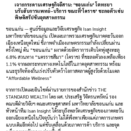
เจาะกระดานเศรษฐกิจอีสาน
: ‘
ขอนแก่น
‘
โตทะยา
นรับฮับการแพทย์
–
บริการ
ขณะที่
‘
โคราช
‘
ชะลอตัวเซ่น
พิษดิสรัปชันอุตสาหกรรม
ขอนแก่น — ศูนย์ข้อมูลและวิจัยเศรษฐกิจ Isan Insight
มหาวิทยาลัยขอนแก่น เปิดเผยภาพรวมเศรษฐกิจภาคตะวันออก
เฉียงเหนือยุคใหม่ ชี้ภาพจำเมืองเกษตรกรรมกำลังเปลี่ยนผ่าน
ครั้งใหญ่ ดัน “ขอนแก่น” ผงาดด้วยอัตราการเติบโตพุ่งสูงทะลุ
6.8% สวนทาง “นครราชสีมา” (โคราช) ที่ชะลอตัวลงเหลือเพียง
1.1% จากผลกระทบทางเทคโนโลยีในภาคอุตสาหกรรม พร้อม
แนะธุรกิจท้องถิ่นเร่งปรับตัวคว้าโอกาสตลาดผู้สูงวัยด้วยโมเดล
“Affordable Wellness”
จากการเปิดเผยอินไซต์ผ่านรายการของสำนักข่าว
THE
STANDARD WEALTH
โดย ผศ
.
ประเสริฐ
วิจิตรนพรัตน์ รอง
คณบดีฝ่ายวิจัยฯ คณะเศรษฐศาสตร์ มหาวิทยาลัยขอนแก่น และ
หัวหน้าทีม Isan Insight ได้ระบุถึงพลวัตเศรษฐกิจของภาคตะวัน
ออกเฉียงเหนือในปัจจุบันว่า ไม่ได้พึ่งพาเพียงแค่ภาคการเกษตร
แบบเดิมอีกต่อไป แต่ขับเคลื่อนด้วยภาคการค้า บริการ และจุด