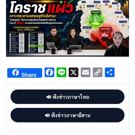
F
Li
X
E
C
S
Share
ac
n
m
o
h
e
e
ai
py
ar
🔊 ฟังข่าวภาษาไทย
b
l
Li
e
o
n
🔊 ฟังข่าวภาษาอีสาน
o
k
k