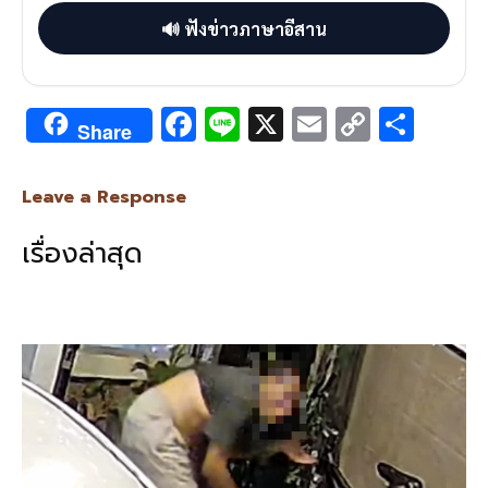
🔊 ฟังข่าวภาษาอีสาน
F
Li
X
E
C
S
Share
ac
n
m
o
h
e
e
ai
py
ar
Leave a Response
b
l
Li
e
เรื่องล่าสุด
o
n
o
k
k