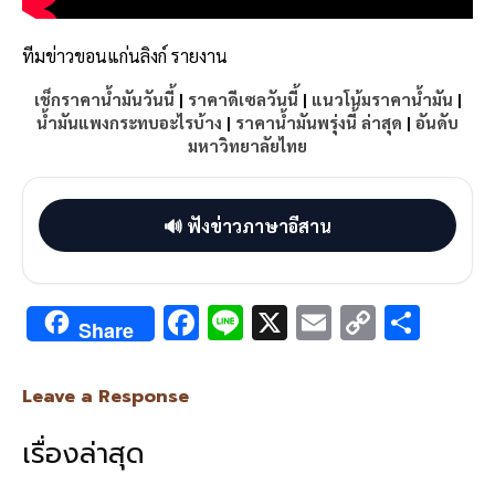
ทีมข่าวขอนแก่นลิงก์ รายงาน
เช็กราคาน้ำมันวันนี้
|
ราคาดีเซลวันนี้
|
แนวโน้มราคาน้ำมัน
|
น้ำมันแพงกระทบอะไรบ้าง
|
ราคาน้ำมันพรุ่งนี้ ล่าสุด
|
อันดับ
มหาวิทยาลัยไทย
🔊 ฟังข่าวภาษาอีสาน
F
Li
X
E
C
S
Share
ac
n
m
o
h
e
e
ai
py
ar
Leave a Response
b
l
Li
e
เรื่องล่าสุด
o
n