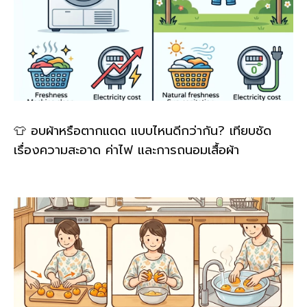
👕 อบผ้าหรือตากแดด แบบไหนดีกว่ากัน? เทียบชัด
เรื่องความสะอาด ค่าไฟ และการถนอมเสื้อผ้า