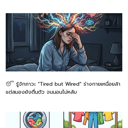
o
k
k
😴 รู้จักภาวะ “Tired but Wired” ร่างกายเหนื่อยล้า
แต่สมองยังตื่นตัว จนนอนไม่หลับ