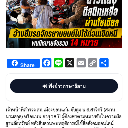
F
Li
X
E
C
S
Share
ac
n
m
o
h
e
e
ai
py
ar
🔊 ฟังข่าวภาษาอีสาน
b
l
Li
e
o
n
o
k
เจ้าหน้าที่ตำรวจ สภ.เมืองขอนแก่น จับกุม น.ส.สาวิตรี (สงวน
k
นามสกุล) หรือแนน อายุ 28 ปี ผู้ต้องหาตามหมายจับในความผิด
ฐานลักทรัพย์ หลังสืบสวนพบพฤติการณ์ใช้สื่อสังคมออนไลน์