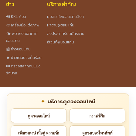
ข่าว
บริการสำคัญ
📲 KKL App
มุมสมาชิกขอนแก่นลิงก์
🎨 เครื่องมือแต่งภาพ
หางาน@ขอนแก่น
🌤️ พยากรณ์อากาศ
ลงประกาศรับสมัครงาน
ขอนแก่น
อีเวนต์@ขอนแก่น
📰 ข่าวขอนแก่น
🔥 ข่าวเด่นประเด็นร้อน
🎟️ ตรวจสลากกินแบ่ง
รัฐบาล
บริการดูดวงออนไลน์
ดูดวงออนไลน์
กราฟชีวิต
เช็กสมพงษ์ เนื้อคู่ ความรัก
ดูดวงเบอร์โทรศัพท์