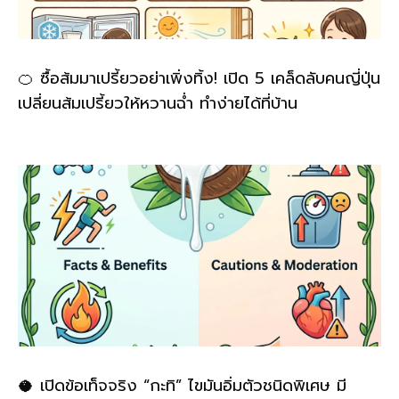
🍊 ซื้อส้มมาเปรี้ยวอย่าเพิ่งทิ้ง! เปิด 5 เคล็ดลับคนญี่ปุ่น
เปลี่ยนส้มเปรี้ยวให้หวานฉ่ำ ทำง่ายได้ที่บ้าน
🥥 เปิดข้อเท็จจริง “กะทิ” ไขมันอิ่มตัวชนิดพิเศษ มี