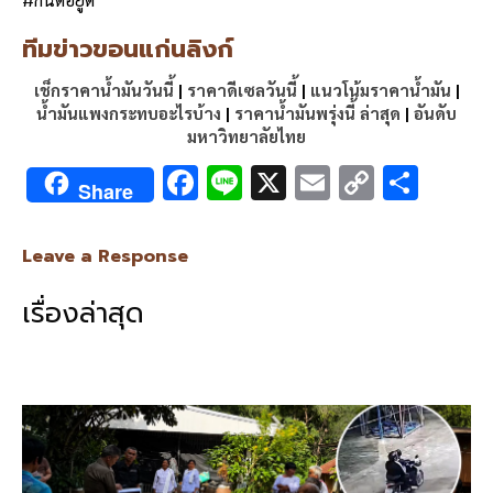
ทีมข่าวขอนแก่นลิงก์
เช็กราคาน้ำมันวันนี้
|
ราคาดีเซลวันนี้
|
แนวโน้มราคาน้ำมัน
|
น้ำมันแพงกระทบอะไรบ้าง
|
ราคาน้ำมันพรุ่งนี้ ล่าสุด
|
อันดับ
มหาวิทยาลัยไทย
F
Li
X
E
C
S
Share
ac
n
m
o
h
e
e
ai
py
ar
Leave a Response
b
l
Li
e
เรื่องล่าสุด
o
n
o
k
k