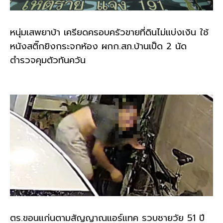
หนุ่มเสพยาบ้า เครียดครอบครัวขายที่ดินไม่แบ่งเงิน ใช้
หนังสติ๊กยิงกระจกห้อง ผกก.สภ.บ้านเป็ด 2 นัด
ตำรวจคุมตัวทันควัน
ตร.ขอนแก่นตามสัญญาณแอร์แทค รวบชายวัย 51 ปี