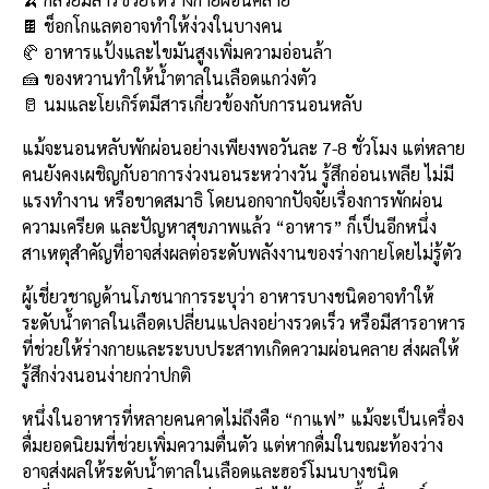
b
l
Li
e
🍫 ช็อกโกแลตอาจทำให้ง่วงในบางคน
o
n
🥐 อาหารแป้งและไขมันสูงเพิ่มความอ่อนล้า
🍰 ของหวานทำให้น้ำตาลในเลือดแกว่งตัว
o
k
🥛 นมและโยเกิร์ตมีสารเกี่ยวข้องกับการนอนหลับ
k
แม้จะนอนหลับพักผ่อนอย่างเพียงพอวันละ 7-8 ชั่วโมง แต่หลาย
คนยังคงเผชิญกับอาการง่วงนอนระหว่างวัน รู้สึกอ่อนเพลีย ไม่มี
แรงทำงาน หรือขาดสมาธิ โดยนอกจากปัจจัยเรื่องการพักผ่อน
ความเครียด และปัญหาสุขภาพแล้ว “อาหาร” ก็เป็นอีกหนึ่ง
สาเหตุสำคัญที่อาจส่งผลต่อระดับพลังงานของร่างกายโดยไม่รู้ตัว
ผู้เชี่ยวชาญด้านโภชนาการระบุว่า อาหารบางชนิดอาจทำให้
ระดับน้ำตาลในเลือดเปลี่ยนแปลงอย่างรวดเร็ว หรือมีสารอาหาร
ที่ช่วยให้ร่างกายและระบบประสาทเกิดความผ่อนคลาย ส่งผลให้
รู้สึกง่วงนอนง่ายกว่าปกติ
หนึ่งในอาหารที่หลายคนคาดไม่ถึงคือ “กาแฟ” แม้จะเป็นเครื่อง
ดื่มยอดนิยมที่ช่วยเพิ่มความตื่นตัว แต่หากดื่มในขณะท้องว่าง
อาจส่งผลให้ระดับน้ำตาลในเลือดและฮอร์โมนบางชนิด