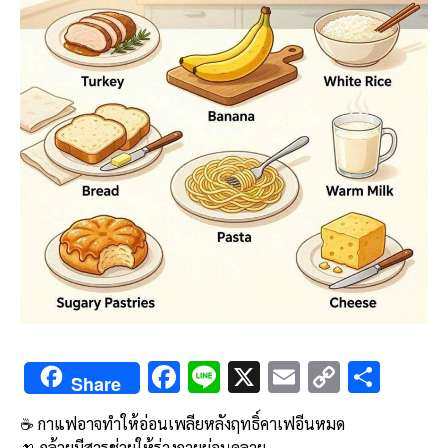
F
Li
X
E
C
S
Share
ac
n
m
o
h
☕ กาแฟอาจทำให้อ่อนเพลียหลังฤทธิ์คาเฟอีนหมด
e
e
ai
py
ar
🍌 กล้วยมีสารช่วยให้ร่างกายผ่อนคลาย