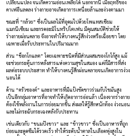
เปลี่ยนแปลง จนเกิดความอ่อนเพลียได้ นอกจากนี้ เมื่อฤทธิ์ของ
คาเฟอีนลดลง ร่างกายอาจเกิดอาการเหนื่อยล้าและง่วงตามมา
ขณะที่ “กล้วย” ซึ่งเป็นผลไม้ที่อุดมไปด้วยโพแทสเซียม
แมกนีเซียม และกรดอะมิโนทริปโตเฟน มีคุณสมบัติช่วยให้
ร่างกายผ่อนคลาย จึงอาจทำให้บางคนรู้สึกง่วงหรือเฉื่อยชา โดย
เฉพาะเมื่อรับประทานในปริมาณมาก
ส่วน “ช็อกโกแลต” โดยเฉพาะชนิดที่มีส่วนผสมของโกโก้สูง แม้
จะช่วยกระตุ้นการหลั่งสารแห่งความสุขในสมอง แต่ก็มีสารที่ส่ง
ผลต่อระบบประสาท ทำให้บางคนรู้สึกผ่อนคลายจนเกิดอาการง่วง
นอนได้
ด้าน “ครัวซองต์” และอาหารที่มีแป้งขัดขาวร่วมกับไขมันสูง
เป็นอีกกลุ่มอาหารที่อาจทำให้เกิดอาการอ่อนล้า เนื่องจากร่างกาย
ต้องใช้พลังงานในการย่อยมากขึ้น ส่งผลให้รู้สึกหนักท้อง ง่วงนอน
และไม่กระฉับกระเฉงหลังรับประทาน
เช่นเดียวกับ “ขนมปังขาว” และ “ข้าวขาว” ซึ่งเป็นอาหารที่ถูก
ย่อยและดูดซึมได้รวดเร็ว ทำให้ระดับน้ำตาลในเลือดพุ่งสูงใน