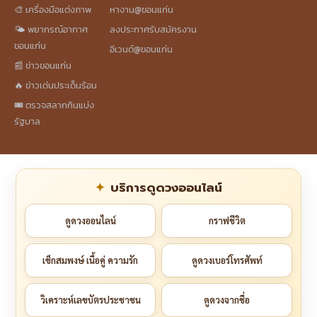
🎨 เครื่องมือแต่งภาพ
หางาน@ขอนแก่น
🌤️ พยากรณ์อากาศ
ลงประกาศรับสมัครงาน
ขอนแก่น
อีเวนต์@ขอนแก่น
📰 ข่าวขอนแก่น
🔥 ข่าวเด่นประเด็นร้อน
🎟️ ตรวจสลากกินแบ่ง
รัฐบาล
บริการดูดวงออนไลน์
ดูดวงออนไลน์
กราฟชีวิต
เช็กสมพงษ์ เนื้อคู่ ความรัก
ดูดวงเบอร์โทรศัพท์
วิเคราะห์เลขบัตรประชาชน
ดูดวงจากชื่อ