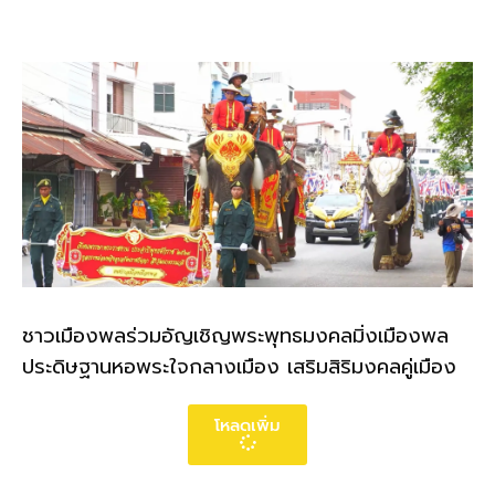
ชาวเมืองพลร่วมอัญเชิญพระพุทธมงคลมิ่งเมืองพล
ประดิษฐานหอพระใจกลางเมือง เสริมสิริมงคลคู่เมือง
โหลดเพิ่ม