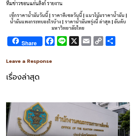
ทีมข่าวขอนแก่นลิงก์ รายงาน
เช็กราคาน้ำมันวันนี้
|
ราคาดีเซลวันนี้
|
แนวโน้มราคาน้ำมัน
|
น้ำมันแพงกระทบอะไรบ้าง
|
ราคาน้ำมันพรุ่งนี้ ล่าสุด
|
อันดับ
มหาวิทยาลัยไทย
F
Li
X
E
C
S
Share
ac
n
m
o
h
e
e
ai
py
ar
Leave a Response
b
l
Li
e
เรื่องล่าสุด
o
n
o
k
k