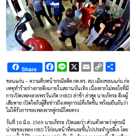
F
Li
X
E
C
S
Share
ac
n
m
o
h
ขอนแก่น – ความคืบหน้ากรณีอดีต กต.ตร. สภ.เมืองขอนแก่น ก่อ
e
e
ai
py
ar
เหตุทำร้ายร่างกายดีเจภายในสถานบันเทิง เนื่องจากไม่พอใจที่มี
b
l
Li
e
การเปิดเพลงอวยพรวันเกิด (HBD) ล่าช้า ล่าสุด นายภัทระ ดีเจผู้
o
n
เสียหาย เปิดใจกับผู้สื่อข่าวถึงเหตุการณ์ที่เกิดขึ้น พร้อมยืนยันว่า
ไม่ได้รับการขอเพลงจากคู่กรณีโดยตรง
o
k
k
วันที่ 16 มิ.ย. 2569 นายภัทระ เปิดเผยว่า ส่วนตัวคาดว่าคู่กรณี
น่าจะขอเพลง HBD ไว้ก่อนหน้าที่ตนจะขึ้นไปประจำบูธดีเจ โดย