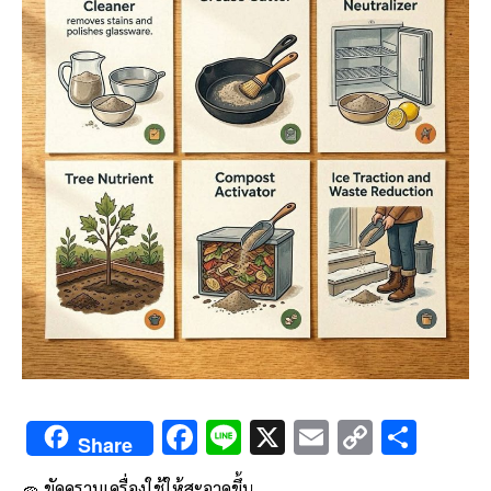
F
Li
X
E
C
S
Share
ac
n
m
o
h
🧽 ขัดคราบเครื่องใช้ให้สะอาดขึ้น