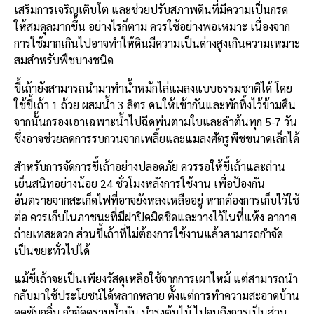
เสริมการเจริญเติบโต และช่วยปรับสภาพดินที่มีความเป็นกรด
ให้สมดุลมากขึ้น อย่างไรก็ตาม ควรใช้อย่างพอเหมาะ เนื่องจาก
การใช้มากเกินไปอาจทำให้ดินมีความเป็นด่างสูงเกินความเหมาะ
สมสำหรับพืชบางชนิด
ขี้เถ้ายังสามารถนำมาทำน้ำหมักไล่แมลงแบบธรรมชาติได้ โดย
ใช้ขี้เถ้า 1 ถ้วย ผสมน้ำ 3 ลิตร คนให้เข้ากันและพักทิ้งไว้ข้ามคืน
จากนั้นกรองเอาเฉพาะน้ำไปฉีดพ่นตามใบและลำต้นทุก 5-7 วัน
ซึ่งอาจช่วยลดการรบกวนจากเพลี้ยและแมลงศัตรูพืชขนาดเล็กได้
สำหรับการจัดการขี้เถ้าอย่างปลอดภัย ควรรอให้ขี้เถ้าและถ่าน
เย็นสนิทอย่างน้อย 24 ชั่วโมงหลังการใช้งาน เพื่อป้องกัน
อันตรายจากสะเก็ดไฟที่อาจยังหลงเหลืออยู่ หากต้องการเก็บไว้ใช้
ต่อ ควรเก็บในภาชนะที่มีฝาปิดมิดชิดและวางไว้ในที่แห้ง อากาศ
ถ่ายเทสะดวก ส่วนขี้เถ้าที่ไม่ต้องการใช้งานแล้วสามารถกำจัด
เป็นขยะทั่วไปได้
แม้ขี้เถ้าจะเป็นเพียงวัสดุเหลือใช้จากการเผาไหม้ แต่สามารถนำ
กลับมาใช้ประโยชน์ได้หลากหลาย ตั้งแต่การทำความสะอาดบ้าน
ดูดซับกลิ่น กำจัดคราบน้ำมัน บำรุงต้นไม้ ไปจนถึงการเป็นส่วน