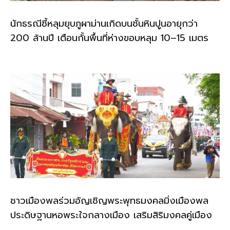
นักธรณีชี้หลุมยุบภูผาม่านเกิดบนชั้นหินปูนอายุกว่า
200 ล้านปี เตือนกั้นพื้นที่ห่างขอบหลุม 10–15 เมตร
ชาวเมืองพลร่วมอัญเชิญพระพุทธมงคลมิ่งเมืองพล
ประดิษฐานหอพระใจกลางเมือง เสริมสิริมงคลคู่เมือง