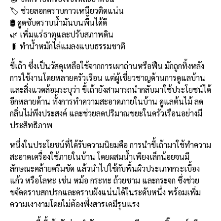
e
e
ai
py
ar
🏷️ ช่วยลอกคราบกาวเหนียวติดแน่น
b
l
Li
e
🛢️ ดูดซับคราบน้ำมันบนพื้นได้ดี
o
n
🌿 เพิ่มแร่ธาตุและปรับสภาพดิน
🐛 ทำน้ำหมักไล่แมลงแบบธรรมชาติ
o
k
k
ขี้เถ้า ซึ่งเป็นวัสดุเหลือใช้จากการเผาถ่านหรือฟืน มักถูกทิ้งหลัง
การใช้งานโดยหลายครัวเรือน แต่ผู้เชี่ยวชาญด้านการดูแลบ้าน
และสิ่งแวดล้อมระบุว่า ขี้เถ้ายังสามารถนำกลับมาใช้ประโยชน์ได้
อีกหลายด้าน ทั้งการทำความสะอาดภายในบ้าน ดูแลต้นไม้ ลด
กลิ่นไม่พึงประสงค์ และช่วยลดปริมาณขยะในครัวเรือนอย่างมี
ประสิทธิภาพ
หนึ่งในประโยชน์ที่ได้รับความนิยมคือ การนำขี้เถ้ามาใช้ทำความ
สะอาดเครื่องใช้ภายในบ้าน โดยผสมน้ำเพียงเล็กน้อยจนมี
ลักษณะคล้ายครีมขัด แล้วนำไปใช้กับพื้นผิวประเภทกระเบื้อง
แก้ว หรือโลหะ เช่น หม้อ กระทะ ถ้วยชาม และกระจก ซึ่งช่วย
ขจัดคราบสกปรกและคราบฝังแน่นได้ในระดับหนึ่ง พร้อมเพิ่ม
ความเงางามโดยไม่ต้องพึ่งสารเคมีรุนแรง