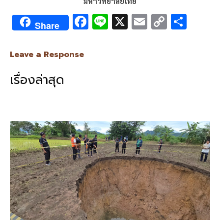
มหาวิทยาลัยไทย
F
Li
X
E
C
S
Share
ac
n
m
o
h
e
e
ai
py
ar
Leave a Response
b
l
Li
e
เรื่องล่าสุด
o
n
o
k
k