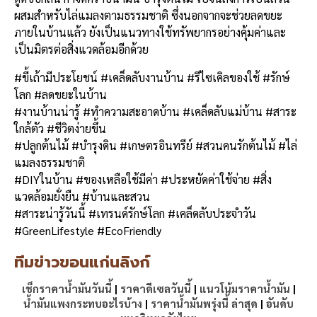
ผสมสำหรับไล่แมลงตามธรรมชาติ ซึ่งนอกจากจะช่วยลดขยะ
ภายในบ้านแล้ว ยังเป็นแนวทางใช้ทรัพยากรอย่างคุ้มค่าและ
เป็นมิตรต่อสิ่งแวดล้อมอีกด้วย
#ขี้เถ้ามีประโยชน์ #เคล็ดลับงานบ้าน #รีไซเคิลของใช้ #รักษ์
โลก #ลดขยะในบ้าน
#งานบ้านน่ารู้ #ทำความสะอาดบ้าน #เคล็ดลับแม่บ้าน #สาระ
ใกล้ตัว #ชีวิตง่ายขึ้น
#ปลูกต้นไม้ #บำรุงดิน #เกษตรอินทรีย์ #สวนคนรักต้นไม้ #ไล่
แมลงธรรมชาติ
#DIYในบ้าน #ของเหลือใช้มีค่า #ประหยัดค่าใช้จ่าย #สิ่ง
แวดล้อมยั่งยืน #บ้านและสวน
#สาระน่ารู้วันนี้ #เทรนด์รักษ์โลก #เคล็ดลับประจำวัน
#GreenLifestyle #EcoFriendly
ทีมข่าวขอนแก่นลิงก์
เช็กราคาน้ำมันวันนี้
|
ราคาดีเซลวันนี้
|
แนวโน้มราคาน้ำมัน
|
น้ำมันแพงกระทบอะไรบ้าง
|
ราคาน้ำมันพรุ่งนี้ ล่าสุด
|
อันดับ