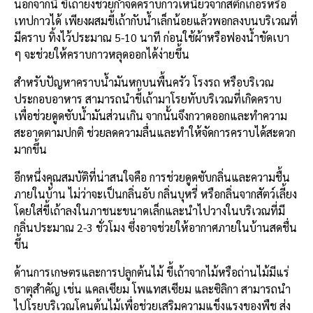
นอกจากนี้ ขี้เถ้ายังช่วยกำจัดคราบกาวเหนียวจากสติ๊กเกอร์หรือ
เทปกาวได้ เพียงผสมขี้เถ้ากับน้ำเล็กน้อยแล้วพอกลงบนบริเวณที่
มีคราบ ทิ้งไว้ประมาณ 5-10 นาที ก่อนใช้ผ้าหรือฟองน้ำขัดเบา
ๆ จะช่วยให้คราบกาวหลุดออกได้ง่ายขึ้น
สำหรับปัญหาคราบน้ำมันหกบนพื้นครัว โรงรถ หรือบริเวณ
ประกอบอาหาร สามารถนำขี้เถ้ามาโรยทับบริเวณที่เกิดคราบ
เพื่อช่วยดูดซับน้ำมันส่วนเกิน จากนั้นจึงกวาดออกและทำความ
สะอาดตามปกติ ช่วยลดความลื่นและทำให้จัดการคราบได้สะดวก
มากขึ้น
อีกหนึ่งคุณสมบัติที่น่าสนใจคือ การช่วยดูดซับกลิ่นและความชื้น
ภายในบ้าน ไม่ว่าจะเป็นกลิ่นอับ กลิ่นบุหรี่ หรือกลิ่นจากสัตว์เลี้ยง
โดยใส่ขี้เถ้าลงในภาชนะขนาดเล็กและนำไปวางในบริเวณที่มี
กลิ่นประมาณ 2-3 ชั่วโมง ซึ่งอาจช่วยให้อากาศภายในบ้านสดชื่น
ขึ้น
ด้านการเกษตรและการปลูกต้นไม้ ขี้เถ้าจากไม้หรือถ่านไม้มีแร่
ธาตุสำคัญ เช่น แคลเซียม โพแทสเซียม และซิลิกา สามารถนำ
ไปโรยบริเวณโคนต้นไม้เพื่อช่วยเสริมความแข็งแรงของพืช ส่ง