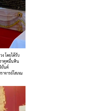
ง โดยได้รับ
าตุหมื่นหิน
ิยันต์
ัชราจารย์โสภณ