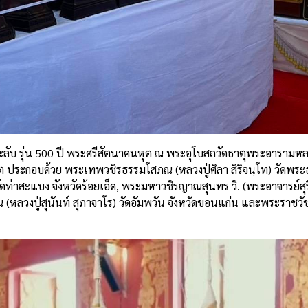
ลับ รุ่น 500 ปี พระศรีสัตนาคนหุต ณ พระอุโบสถวัดธาตุพระอารามหลว
ต ประกอบด้วย พระเทพวชิรธรรมโสภณ (หลวงปู่ศิลา สิริจนฺโท) วัดพระธ
ดท่าสะแบง จังหวัดร้อยเอ็ด, พระมหาวชิรญาณสุนทร วิ. (พระอาจารย์สุร
ณ (หลวงปู่สุนันท์ สุภาจาโร) วัดอัมพวัน จังหวัดขอนแก่น และพระราชว