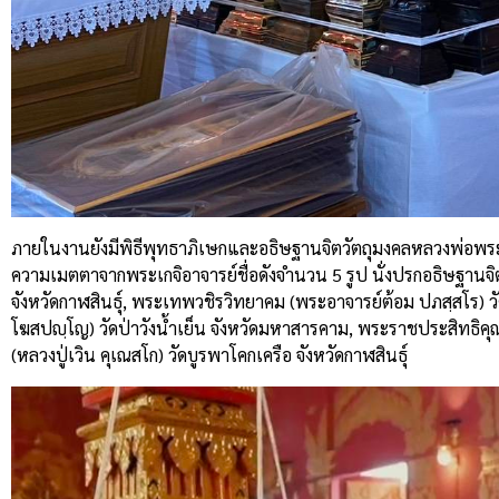
ภายในงานยังมีพิธีพุทธาภิเษกและอธิษฐานจิตวัตถุมงคลหลวงพ่อพระ
ความเมตตาจากพระเกจิอาจารย์ชื่อดังจำนวน 5 รูป นั่งปรกอธิษฐานจิ
จังหวัดกาฬสินธุ์, พระเทพวชิรวิทยาคม (พระอาจารย์ต้อม ปภสฺสโร) วั
โฆสปญฺโญ) วัดป่าวังน้ำเย็น จังหวัดมหาสารคาม, พระราชประสิทธิคุ
(หลวงปู่เวิน คุเณสโก) วัดบูรพาโคกเครือ จังหวัดกาฬสินธุ์