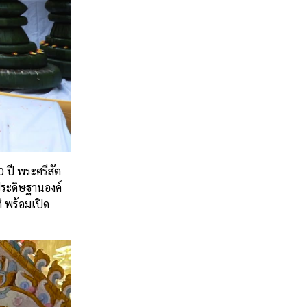
 ปี พระศรีสัต
ประดิษฐานองค์
ิ พร้อมเปิด