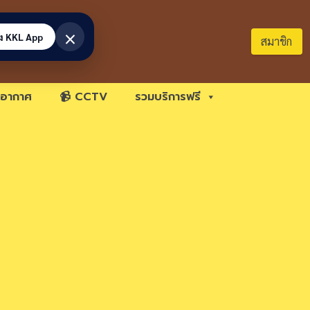
×
้ง KKL App
สมาชิก
อากาศ
📹 CCTV
รวมบริการฟรี