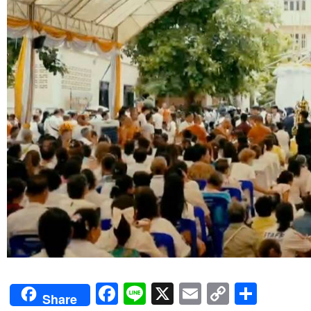
Facebook
Line
X
Email
Copy
Shar
Share