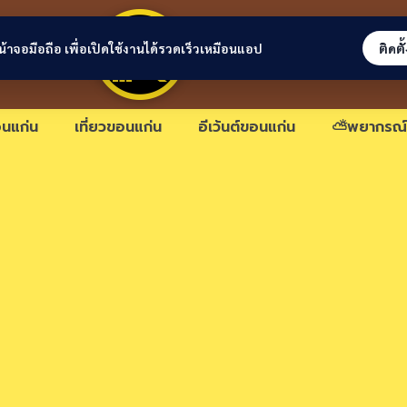
ขอนแก่นลิงก์
่หน้าจอมือถือ เพื่อเปิดใช้งานได้รวดเร็วเหมือนแอป
ติดตั
นแก่น
เที่ยวขอนแก่น
อีเว้นต์ขอนแก่น
⛅พยากรณ์