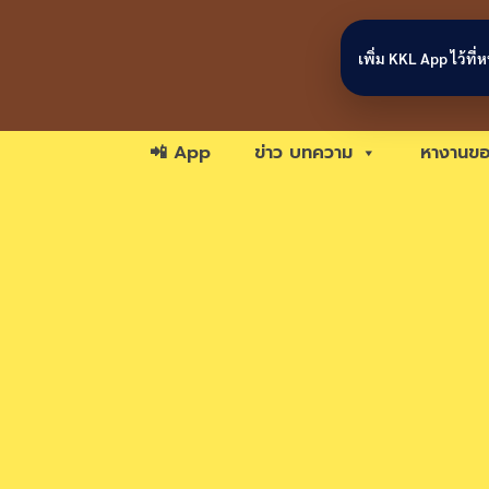
Skip to content
เพิ่ม KKL App ไว้ที
📲 App
ข่าว บทความ
หางานขอ