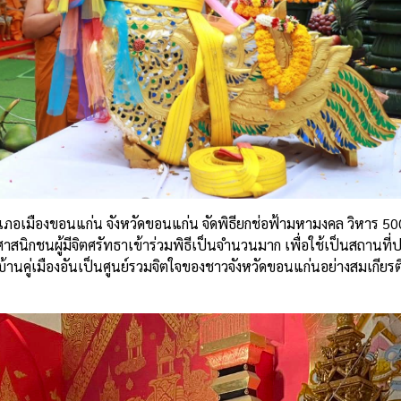
ำเภอเมืองขอนแก่น จังหวัดขอนแก่น จัดพิธียกช่อฟ้ามหามงคล วิหาร 500
ิกชนผู้มีจิตศรัทธาเข้าร่วมพิธีเป็นจำนวนมาก เพื่อใช้เป็นสถานที่
้านคู่เมืองอันเป็นศูนย์รวมจิตใจของชาวจังหวัดขอนแก่นอย่างสมเกียรต