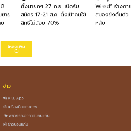
ปี
ตั้งนายกฯ 27 ก.ย. เปิดรับ
Wired” ร่างกายเ
ขยาย
สมัคร 17-21 ส.ค. ตั้งเป้าคนใช้
สมองยังตื่นตัว
าย
สิทธิ์ไม่น้อย 70%
หลับ
โหลดเพิ่ม
ข่าว
📲 KKL App
🎨 เครื่องมือแต่งภาพ
🌤️ พยากรณ์อากาศขอนแก่น
📰 ข่าวขอนแก่น