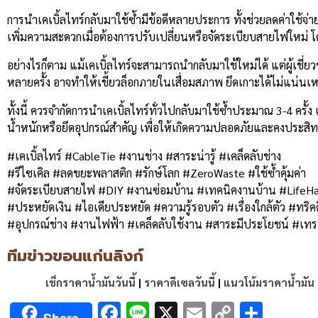
การนำเคเบิ้ลไทร์กลับมาใช้ซ้ำมีข้อดีหลายประการ ทั้งช่วยลดค่าใช้จ
เพิ่มความสะดวกเมื่อต้องการปรับเปลี่ยนหรือจัดระเบียบสายไฟใหม่ โ
อย่างไรก็ตาม แม้เคเบิ้ลไทร์จะสามารถนำกลับมาใช้ใหม่ได้ แต่ผู้เชี
หลายครั้ง อาจทำให้เขี้ยวล็อกภายในเสื่อมสภาพ ยึดเกาะได้ไม่แน่
ทั้งนี้ ควรจำกัดการนำเคเบิ้ลไทร์ทั่วไปกลับมาใช้ซ้ำประมาณ 3-4 ครั
น้ำหนักหรือยึดอุปกรณ์สำคัญ เพื่อให้เกิดความปลอดภัยและคงประสิ
#เคเบิ้ลไทร์ #CableTie #งานช่าง #สาระน่ารู้ #เคล็ดลับช่าง
#รีไซเคิล #ลดขยะพลาสติก #รักษ์โลก #ZeroWaste #ใช้ซ้ำคุ้มค่า
#จัดระเบียบสายไฟ #DIY #งานซ่อมบ้าน #เทคนิคงานบ้าน #LifeH
#ประหยัดเงิน #ไอเดียประหยัด #ความรู้รอบตัว #เรื่องใกล้ตัว #ทริค
#อุปกรณ์ช่าง #งานไฟฟ้า #เคล็ดลับใช้งาน #สาระมีประโยชน์ #เทรน
ทีมข่าวขอนแก่นลิงก์
เช็กราคาน้ำมันวันนี้
|
ราคาดีเซลวันนี้
|
แนวโน้มราคาน้ำมัน
Facebook
Line
X
Email
Copy
Shar