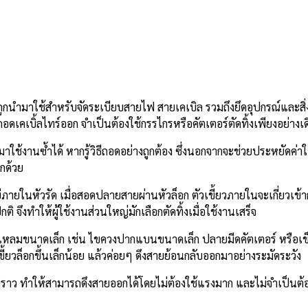
ี่ถูกนำมาใช้สำหรับจัดระเบียบสายไฟ สายเคเบิล รวมถึงยึดอุปกรณ์และสิ่
อดเคเบิ้ลไทร์ออก จำเป็นต้องใช้กรรไกรหรือคัตเตอร์ตัดทิ้งเพียงอย่างเด
้งานซ้ำได้ หากรู้วิธีถอดอย่างถูกต้อง ซึ่งนอกจากจะช่วยประหยัดค่าใช้
กด้วย
ายในหัวรัด เมื่อสอดปลายสายผ่านหัวล็อก ตัวเขี้ยวภายในจะเกี่ยวเข้า
 จึงทำให้ผู้ใช้งานส่วนใหญ่มักเลือกตัดทิ้งเมื่อใช้งานเสร็จ
ายแหลมขนาดเล็ก เช่น ไขควงปากแบนขนาดเล็ก ปลายมีดคัตเตอร์ หรือเ
ี้ยวล็อกขึ้นเล็กน้อย แล้วค่อยๆ ดึงสายย้อนกลับออกมาอย่างระมัดระวัง
่วคราว ทำให้สามารถดึงสายออกได้โดยไม่ต้องใช้แรงมาก และไม่จำเป็นต้อง