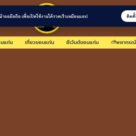
ขอนแก่นลิงก์
่หน้าจอมือถือ เพื่อเปิดใช้งานได้รวดเร็วเหมือนแอป
ติดตั
นแก่น
เที่ยวขอนแก่น
อีเว้นต์ขอนแก่น
⛅พยากรณ์