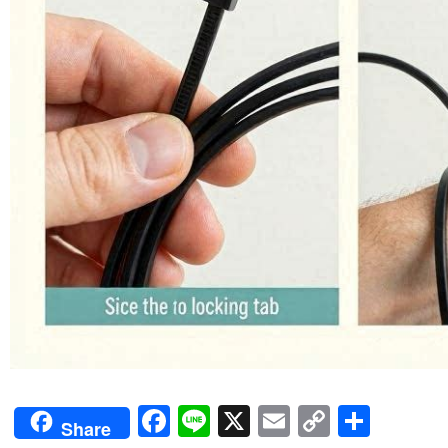
Facebook
Line
X
Email
Copy
Shar
Share