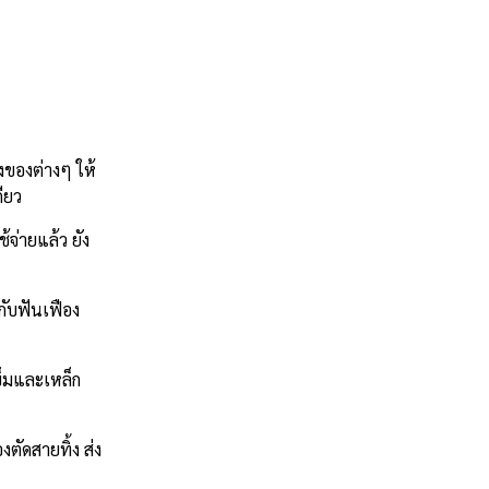
งของต่างๆ ให้
ียว
จ่ายแล้ว ยัง
กับฟันเฟือง
ข็มและเหล็ก
ตัดสายทิ้ง ส่ง