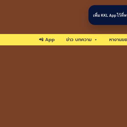
Skip to content
เพิ่ม KKL App ไว้ที
📲 App
ข่าว บทความ
หางานขอ