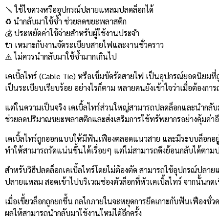
Link
🪛 ใช้ไขควงหรืออุปกรณ์ปลายแหลมปลดล็อกได้
♻️ นำกลับมาใช้ซ้ำ ช่วยลดขยะพลาสติก
💰 ประหยัดค่าใช้จ่ายสำหรับผู้ใช้งานประจำ
🔌 เหมาะกับงานจัดระเบียบสายไฟและงานชั่วคราว
⚠️ ไม่ควรนำกลับมาใช้ซ้ำมากเกินไป
เคเบิ้ลไทร์ (Cable Tie) หรือเข็มขัดรัดสายไฟ เป็นอุปกรณ์ยอดนิยมท
เป็นระเบียบเรียบร้อย อย่างไรก็ตาม หลายคนยังเข้าใจว่าเมื่อต้องการถ
แต่ในความเป็นจริง เคเบิ้ลไทร์ส่วนใหญ่สามารถปลดล็อกและนำกลับมาใช
ช่วยลดปริมาณขยะพลาสติกและส่งเสริมการใช้ทรัพยากรอย่างคุ้มค่าอี
เคเบิ้ลไทร์ถูกออกแบบให้มีฟันเฟืองตลอดแนวสาย และมีระบบล็อกอยู่ภ
ทำให้สามารถรัดแน่นขึ้นได้เรื่อยๆ แต่ไม่สามารถดึงย้อนกลับได้ตามปกติ
สำหรับวิธีปลดล็อกเคเบิ้ลไทร์โดยไม่ต้องตัด สามารถใช้อุปกรณ์ปล
ปลายแหลม สอดเข้าไปบริเวณช่องตัวล็อกที่หัวเคเบิ้ลไทร์ จากนั้นกดเข
เมื่อเขี้ยวล็อกถูกยกขึ้น กลไกภายในจะหยุดการยึดเกาะกับฟันเฟืองชั
ผลให้สามารถนำกลับมาใช้งานใหม่ได้อีกครั้ง