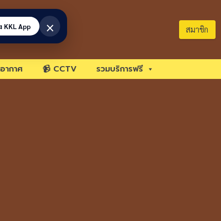
×
้ง KKL App
สมาชิก
อากาศ
📹 CCTV
รวมบริการฟรี