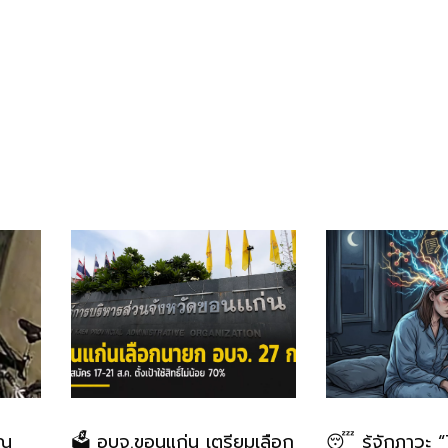
าณ
🗳️ อบจ.ขอนแก่น เตรียมเลือก
😴 รู้จักภาวะ 