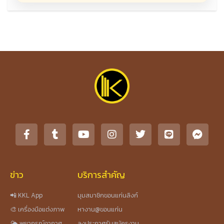
ข่าว
บริการสำคัญ
📲 KKL App
มุมสมาชิกขอนแก่นลิงก์
🎨 เครื่องมือแต่งภาพ
หางาน@ขอนแก่น
🌤️ พยากรณ์อากาศ
ลงประกาศรับสมัครงาน