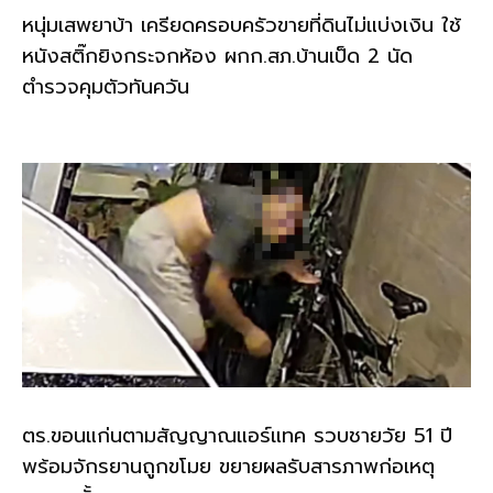
หนุ่มเสพยาบ้า เครียดครอบครัวขายที่ดินไม่แบ่งเงิน ใช้
หนังสติ๊กยิงกระจกห้อง ผกก.สภ.บ้านเป็ด 2 นัด
ตำรวจคุมตัวทันควัน
ตร.ขอนแก่นตามสัญญาณแอร์แทค รวบชายวัย 51 ปี
พร้อมจักรยานถูกขโมย ขยายผลรับสารภาพก่อเหตุ