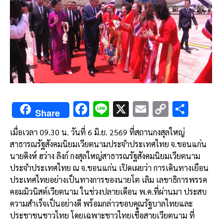
F
Li
X
E
C
S
Share
ac
n
m
o
h
เมื่อเวลา 09.30 น. วันที่ 6 มิ.ย. 2569 ที่สถานกงสุลใหญ่
e
e
ai
py
ar
สาธารณรัฐสังคมนิยมเวียตนามประจำประเทศไทย จ.ขอนแก่น
b
l
Li
e
นายดิงห์ ฮว่าง ลิงก์ กงสุลใหญ่สาธารณรัฐสังคมนิยมเวียตนาม
o
n
ประจำประเทศไทย ณ จ.ขอนแก่น เปิดเผยว่า การเดินทางเยือน
ประเทศไทยอย่างเป็นทางการของนายโต เลิม เลขาธิการพรรค
o
k
คอมมิวนิสต์เวียตนาม ในช่วงปลายเดือน พ.ค.ที่ผ่านมา ประสบ
k
ความสำเร็จเป็นอย่างดี พร้อมกล่าวขอบคุณรัฐบาลไทยและ
ประชาชนชาวไทย โดยเฉพาะชาวไทยเชื้อสายเวียตนาม ที่