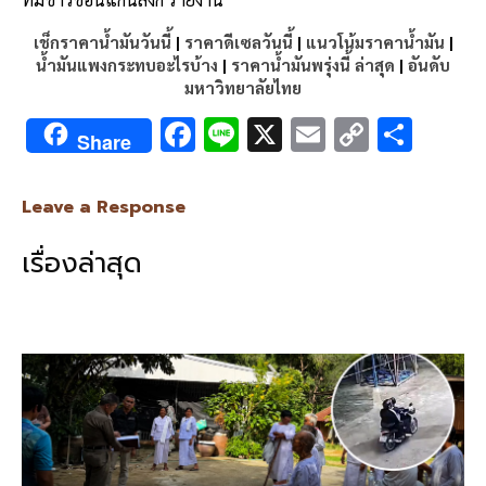
เช็กราคาน้ำมันวันนี้
|
ราคาดีเซลวันนี้
|
แนวโน้มราคาน้ำมัน
|
น้ำมันแพงกระทบอะไรบ้าง
|
ราคาน้ำมันพรุ่งนี้ ล่าสุด
|
อันดับ
มหาวิทยาลัยไทย
F
Li
X
E
C
S
Share
ac
n
m
o
h
e
e
ai
py
ar
Leave a Response
b
l
Li
e
เรื่องล่าสุด
o
n
o
k
k