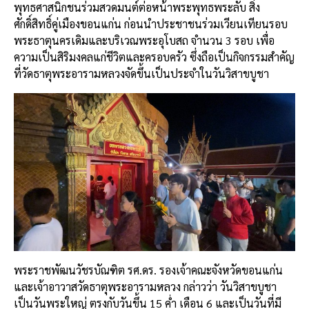
พุทธศาสนิกชนร่วมสวดมนต์ต่อหน้าพระพุทธพระลับ สิ่ง
ศักดิ์สิทธิ์คู่เมืองขอนแก่น ก่อนนำประชาชนร่วมเวียนเทียนรอบ
พระธาตุนครเดิมและบริเวณพระอุโบสถ จำนวน 3 รอบ เพื่อ
ความเป็นสิริมงคลแก่ชีวิตและครอบครัว ซึ่งถือเป็นกิจกรรมสำคัญ
ที่วัดธาตุพระอารามหลวงจัดขึ้นเป็นประจำในวันวิสาขบูชา
พระราชพัฒนวัชรบัณฑิต รศ.ดร. รองเจ้าคณะจังหวัดขอนแก่น
และเจ้าอาวาสวัดธาตุพระอารามหลวง กล่าวว่า วันวิสาขบูชา
เป็นวันพระใหญ่ ตรงกับวันขึ้น 15 ค่ำ เดือน 6 และเป็นวันที่มี