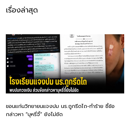
b
l
Li
e
เรื่องล่าสุด
o
n
o
k
k
ขอนแก่นวิทยายนแจงปม นร.ถูกรีดไถ-ทำร้าย ชี้ข้อ
กล่าวหา “บุหรี่จี้” ยังไม่ชัด