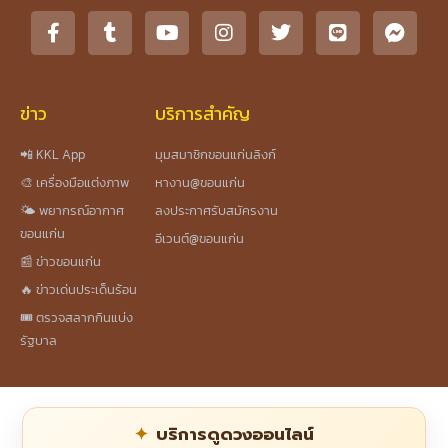
ข่าว
บริการสำคัญ
📲 KKL App
มุมสมาชิกขอนแก่นลิงก์
🎨 เครื่องมือแต่งภาพ
หางาน@ขอนแก่น
🌤️ พยากรณ์อากาศ
ลงประกาศรับสมัครงาน
ขอนแก่น
อีเวนต์@ขอนแก่น
📰 ข่าวขอนแก่น
🔥 ข่าวเด่นประเด็นร้อน
🎟️ ตรวจสลากกินแบ่ง
รัฐบาล
บริการดูดวงออนไลน์