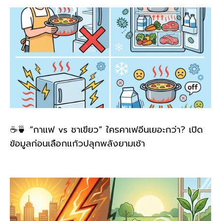
☕🍵 “กาแฟ vs ชาเขียว” ใครคาเฟอีนเยอะกว่า? เปิด
ข้อมูลก่อนเลือกแก้วปลุกพลังยามเช้า