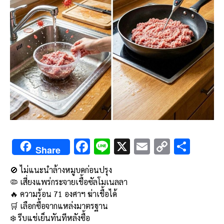
F
Li
X
E
C
S
Share
ac
n
m
o
h
🚫 ไม่แนะนำล้างหมูบดก่อนปรุง
e
e
ai
py
ar
🦠 เสี่ยงแพร่กระจายเชื้อซัลโมเนลลา
b
l
Li
e
🔥 ความร้อน 71 องศาฯ ฆ่าเชื้อได้
o
n
🛒 เลือกซื้อจากแหล่งมาตรฐาน
❄️ รีบแช่เย็นทันทีหลังซื้อ