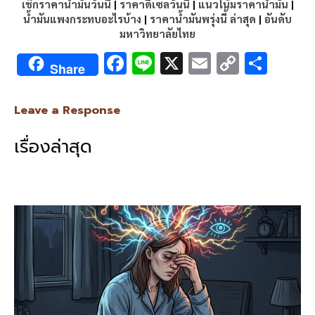
เช็กราคาน้ำมันวันนี้
|
ราคาดีเซลวันนี้
|
แนวโน้มราคาน้ำมัน
|
น้ำมันแพงกระทบอะไรบ้าง
|
ราคาน้ำมันพรุ่งนี้ ล่าสุด
|
อันดับ
มหาวิทยาลัยไทย
F
Li
X
E
C
S
Share
ac
n
m
o
h
e
e
ai
py
ar
Leave a Response
b
l
Li
e
เรื่องล่าสุด
o
n
o
k
k