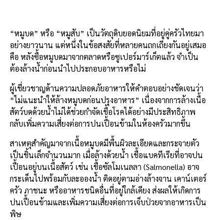
o
k
k
“หมูบด” หรือ “หมูสับ” เป็นวัตถุดิบยอดนิยมที่อยู่คู่ครัวไทยมา
อย่างยาวนาน แต่หนึ่งในข้อสงสัยที่หลายคนถกเถียงกันอยู่เสมอ
คือ หลังซื้อหมูบดมาจากตลาดหรือซูเปอร์มาร์เก็ตแล้ว จำเป็น
ต้องล้างน้ำก่อนนำไปประกอบอาหารหรือไม่
ผู้เชี่ยวชาญด้านความปลอดภัยอาหารให้คำตอบอย่างชัดเจนว่า
“ไม่แนะนำให้ล้างหมูบดก่อนปรุงอาหาร” เนื่องจากการล้างเนื้อ
สัตว์บดด้วยน้ำไม่ได้ช่วยกำจัดเชื้อโรคได้อย่างมีประสิทธิภาพ
กลับเพิ่มความเสี่ยงต่อการปนเปื้อนข้ามในห้องครัวมากขึ้น
สาเหตุสำคัญมาจากเนื้อหมูบดมีพื้นผิวละเอียดและกระจายตัว
เป็นชิ้นเล็กจำนวนมาก เมื่อล้างด้วยน้ำ เชื้อแบคทีเรียที่อาจปน
เปื้อนอยู่บนเนื้อสัตว์ เช่น เชื้อซัลโมเนลลา (Salmonella) อาจ
กระเด็นไปพร้อมกับละอองน้ำ ติดอยู่ตามอ่างล้างจาน เคาน์เตอร์
ครัว ภาชนะ หรืออาหารชนิดอื่นที่อยู่ใกล้เคียง ส่งผลให้เกิดการ
ปนเปื้อนข้ามและเพิ่มความเสี่ยงต่อการเจ็บป่วยจากอาหารเป็น
พิษ