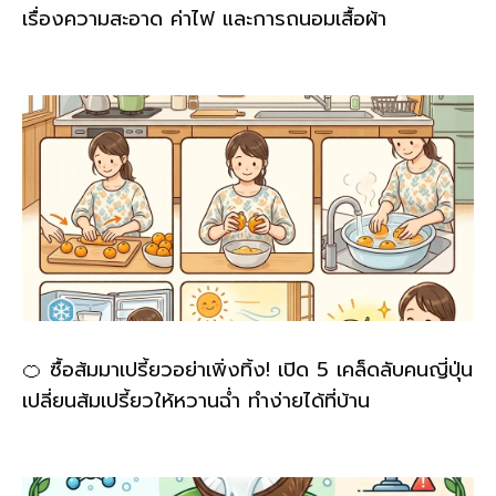
เรื่องความสะอาด ค่าไฟ และการถนอมเสื้อผ้า
🍊 ซื้อส้มมาเปรี้ยวอย่าเพิ่งทิ้ง! เปิด 5 เคล็ดลับคนญี่ปุ่น
เปลี่ยนส้มเปรี้ยวให้หวานฉ่ำ ทำง่ายได้ที่บ้าน