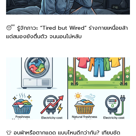
😴 รู้จักภาวะ “Tired but Wired” ร่างกายเหนื่อยล้า
แต่สมองยังตื่นตัว จนนอนไม่หลับ
👕 อบผ้าหรือตากแดด แบบไหนดีกว่ากัน? เทียบชัด