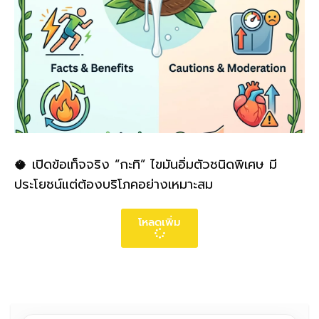
🥥 เปิดข้อเท็จจริง “กะทิ” ไขมันอิ่มตัวชนิดพิเศษ มี
ประโยชน์แต่ต้องบริโภคอย่างเหมาะสม
โหลดเพิ่ม