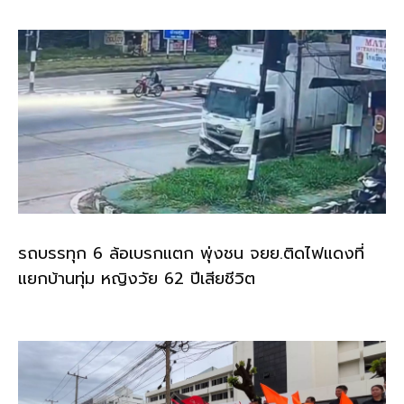
k
รถบรรทุก 6 ล้อเบรกแตก พุ่งชน จยย.ติดไฟแดงที่
แยกบ้านทุ่ม หญิงวัย 62 ปีเสียชีวิต