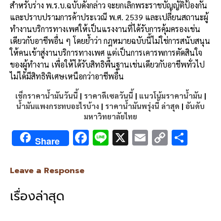
สำหรับร่าง พ.ร.บ.ฉบับดังกล่าว จะยกเลิกพระราชบัญญัติป้องกัน
และปราบปรามการค้าประเวณี พ.ศ. 2539 และเปลี่ยนสถานะผู้
ทำงานบริการทางเพศให้เป็นแรงงานที่ได้รับการคุ้มครองเช่น
เดียวกับอาชีพอื่น ๆ โดยย้ำว่า กฎหมายฉบับนี้ไม่ใช่การสนับสนุน
ให้คนเข้าสู่งานบริการทางเพศ แต่เป็นการเคารพการตัดสินใจ
ของผู้ทำงาน เพื่อให้ได้รับสิทธิพื้นฐานเช่นเดียวกับอาชีพทั่วไป
ไม่ได้มีสิทธิพิเศษเหนือกว่าอาชีพอื่น
เช็กราคาน้ำมันวันนี้
|
ราคาดีเซลวันนี้
|
แนวโน้มราคาน้ำมัน
|
น้ำมันแพงกระทบอะไรบ้าง
|
ราคาน้ำมันพรุ่งนี้ ล่าสุด
|
อันดับ
มหาวิทยาลัยไทย
F
Li
X
E
C
S
Share
ac
n
m
o
h
e
e
ai
py
ar
Leave a Response
b
l
Li
e
เรื่องล่าสุด
o
n
o
k