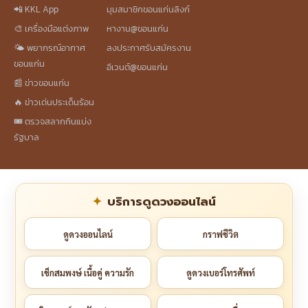
📲 KKL App
มุมสมาชิกขอนแก่นลิงก์
🎨 เครื่องมือแต่งภาพ
หางาน@ขอนแก่น
🌤️ พยากรณ์อากาศ
ลงประกาศรับสมัครงาน
ขอนแก่น
อีเวนต์@ขอนแก่น
📰 ข่าวขอนแก่น
🔥 ข่าวเด่นประเด็นร้อน
🎟️ ตรวจสลากกินแบ่ง
รัฐบาล
บริการดูดวงออนไลน์
ดูดวงออนไลน์
กราฟชีวิต
เช็กสมพงษ์ เนื้อคู่ ความรัก
ดูดวงเบอร์โทรศัพท์