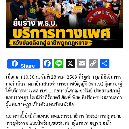
F
Li
X
E
C
S
Share
ac
n
m
o
h
เมื่อเวลา 10.30 น. วันที่ 28 พ.ค. 2569 ที่รัฐสภา มูลนิธิเอ็มพาว
e
e
ai
py
ar
เวอร์ เดินทางมายื่นเสนอร่างพระราชบัญญัติ (พ.ร.บ.) คุ้มครองผู้
b
l
Li
e
ให้บริการทางเพศ พ.ศ. … ต่อนายโสภณ ซารัมย์ ประธานสภาผู้
o
n
แทนราษฎร โดยมีว่าที่ร้อยตรี สัณห์ พิยะ ที่ปรึกษาประธานสภา
ผู้แทนราษฎร เป็นตัวแทนรับหนังสือ
o
k
k
นอกจากนี้ ยังมีตัวแทนจากคณะกรรมาธิการ (กมธ.) การกฎหมาย
การยุติธรรม และสิทธิมนุษยชน สภาผู้แทนราษฎร รวมถึง