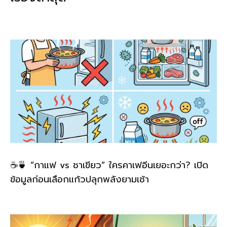
o
n
o
k
k
☕🍵 “กาแฟ vs ชาเขียว” ใครคาเฟอีนเยอะกว่า? เปิด
ข้อมูลก่อนเลือกแก้วปลุกพลังยามเช้า