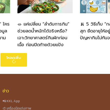
” ใคร
🥗 แค่เปลี่ยน “ลำดับการกิน”
🍌 5 วิธีเก็บ “
อมูล
ช่วยลดน้ำหนักได้จริงหรือ?
สุก ยืดอายุให้อย
ยาม
เจาะวิทยาศาสตร์กินผักก่อน
ปัญหากินไม่ทันจ
เนื้อ ก่อนปิดท้ายด้วยแป้ง
โหลดเพิ่ม
ข่าว
📲 KKL App
🎨 เครื่องมือแต่งภาพ