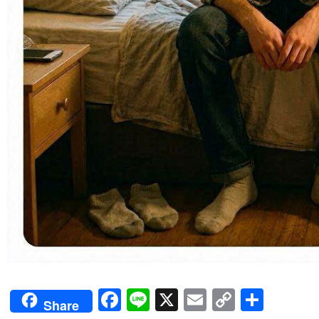
Facebook
Line
X
Email
Copy
Shar
Share