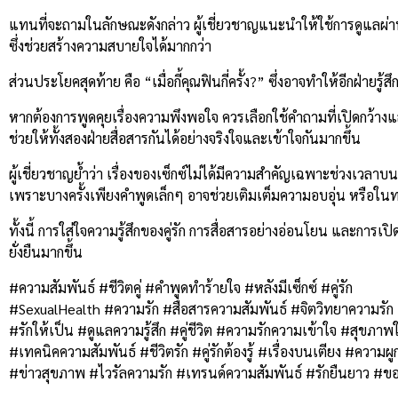
แทนที่จะถามในลักษณะดังกล่าว ผู้เชี่ยวชาญแนะนำให้ใช้การดูแลผ่
ซึ่งช่วยสร้างความสบายใจได้มากกว่า
ส่วนประโยคสุดท้าย คือ “เมื่อกี้คุณฟินกี่ครั้ง?” ซึ่งอาจทำให้อีกฝ่า
หากต้องการพูดคุยเรื่องความพึงพอใจ ควรเลือกใช้คำถามที่เปิดกว้างแล
ช่วยให้ทั้งสองฝ่ายสื่อสารกันได้อย่างจริงใจและเข้าใจกันมากขึ้น
ผู้เชี่ยวชาญย้ำว่า เรื่องของเซ็กซ์ไม่ได้มีความสำคัญเฉพาะช่วงเวลา
เพราะบางครั้งเพียงคำพูดเล็กๆ อาจช่วยเติมเต็มความอบอุ่น หรือในทาง
ทั้งนี้ การใส่ใจความรู้สึกของคู่รัก การสื่อสารอย่างอ่อนโยน และการ
ยั่งยืนมากขึ้น
#ความสัมพันธ์ #ชีวิตคู่ #คำพูดทำร้ายใจ #หลังมีเซ็กซ์ #คู่รัก
#SexualHealth #ความรัก #สื่อสารความสัมพันธ์ #จิตวิทยาความรัก
#รักให้เป็น #ดูแลความรู้สึก #คู่ชีวิต #ความรักความเข้าใจ #สุขภาพ
#เทคนิคความสัมพันธ์ #ชีวิตรัก #คู่รักต้องรู้ #เรื่องบนเตียง #ความผู
#ข่าวสุขภาพ #ไวรัลความรัก #เทรนด์ความสัมพันธ์ #รักยืนยาว #ขอ