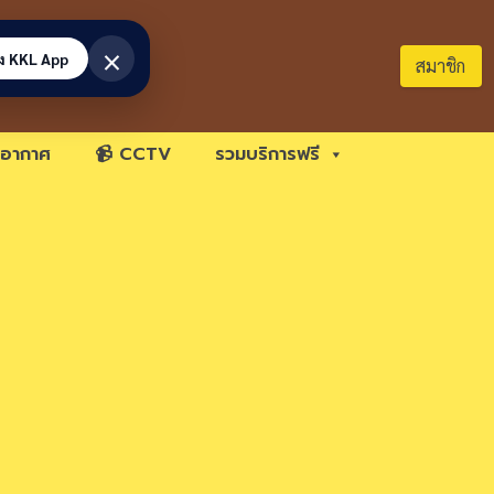
×
้ง KKL App
สมาชิก
อากาศ
📹 CCTV
รวมบริการฟรี