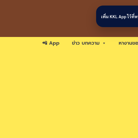
Skip to content
เพิ่ม KKL App ไว้ที
📲 App
ข่าว บทความ
หางานขอ