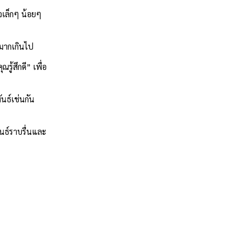
จเล็กๆ น้อยๆ
องมากเกินไป
ู้สึกดี” เพื่อ
นธ์เช่นกัน
ันธ์ราบรื่นและ