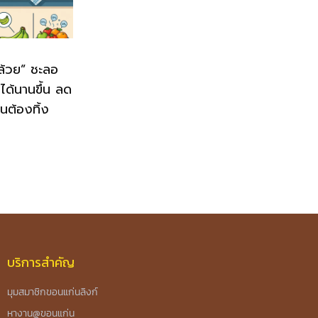
กล้วย” ชะลอ
ู่ได้นานขึ้น ลด
นต้องทิ้ง
บริการสำคัญ
มุมสมาชิกขอนแก่นลิงก์
หางาน@ขอนแก่น