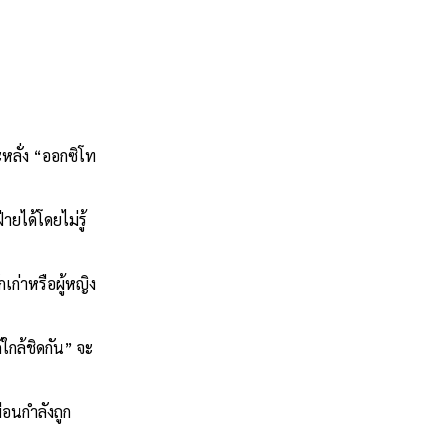
ะหลั่ง “ออกซิโท
ยได้โดยไม่รู้
เก่าหรือผู้หญิง
้ใกล้ชิดกัน” จะ
ือนกำลังถูก