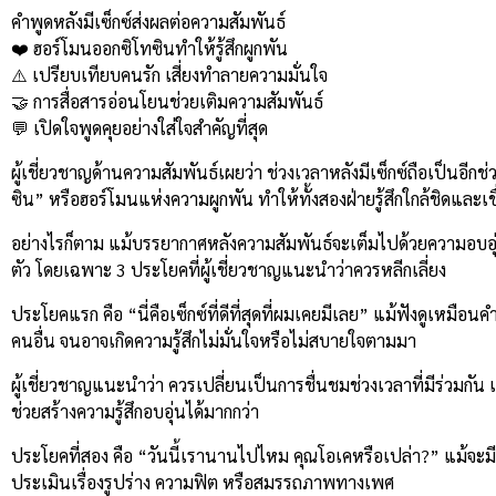
Link
คำพูดหลังมีเซ็กซ์ส่งผลต่อความสัมพันธ์
❤️ ฮอร์โมนออกซิโทซินทำให้รู้สึกผูกพัน
⚠️ เปรียบเทียบคนรัก เสี่ยงทำลายความมั่นใจ
🤝 การสื่อสารอ่อนโยนช่วยเติมความสัมพันธ์
💬 เปิดใจพูดคุยอย่างใส่ใจสำคัญที่สุด
ผู้เชี่ยวชาญด้านความสัมพันธ์เผยว่า ช่วงเวลาหลังมีเซ็กซ์ถือเป็นอีกช
ซิน” หรือฮอร์โมนแห่งความผูกพัน ทำให้ทั้งสองฝ่ายรู้สึกใกล้ชิดและเช
อย่างไรก็ตาม แม้บรรยากาศหลังความสัมพันธ์จะเต็มไปด้วยความอบอุ่น
ตัว โดยเฉพาะ 3 ประโยคที่ผู้เชี่ยวชาญแนะนำว่าควรหลีกเลี่ยง
ประโยคแรก คือ “นี่คือเซ็กซ์ที่ดีที่สุดที่ผมเคยมีเลย” แม้ฟังดูเหมื
คนอื่น จนอาจเกิดความรู้สึกไม่มั่นใจหรือไม่สบายใจตามมา
ผู้เชี่ยวชาญแนะนำว่า ควรเปลี่ยนเป็นการชื่นชมช่วงเวลาที่มีร่วมกัน เช่
ช่วยสร้างความรู้สึกอบอุ่นได้มากกว่า
ประโยคที่สอง คือ “วันนี้เรานานไปไหม คุณโอเคหรือเปล่า?” แม้จะมี
ประเมินเรื่องรูปร่าง ความฟิต หรือสมรรถภาพทางเพศ