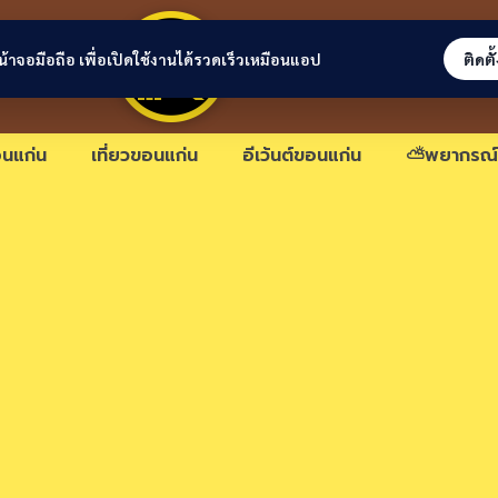
ขอนแก่นลิงก์
่หน้าจอมือถือ เพื่อเปิดใช้งานได้รวดเร็วเหมือนแอป
ติดตั
นแก่น
เที่ยวขอนแก่น
อีเว้นต์ขอนแก่น
⛅พยากรณ์