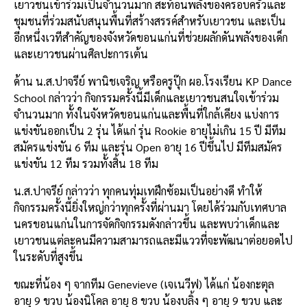
เยาวชนเข้าร่วมเป็นจำนวนมาก สะท้อนพลังของครอบครัวและ
ชุมชนที่ร่วมสนับสนุนพื้นที่สร้างสรรค์สำหรับเยาวชน และเป็น
อีกหนึ่งเวทีสำคัญของจังหวัดขอนแก่นที่ช่วยผลักดันพลังของเด็ก
และเยาวชนผ่านศิลปะการเต้น
ด้าน น.ส.ปาจรีย์ พานิชเจริญ หรือครูปุ๊ก ผอ.โรงเรียน KP Dance
School กล่าวว่า กิจกรรมครั้งนี้มีเด็กและเยาวชนสนใจเข้าร่วม
จำนวนมาก ทั้งในจังหวัดขอนแก่นและพื้นที่ใกล้เคียง แบ่งการ
แข่งขันออกเป็น 2 รุ่น ได้แก่ รุ่น Rookie อายุไม่เกิน 15 ปี มีทีม
สมัครแข่งขัน 6 ทีม และรุ่น Open อายุ 16 ปีขึ้นไป มีทีมสมัคร
แข่งขัน 12 ทีม รวมทั้งสิ้น 18 ทีม
น.ส.ปาจรีย์ กล่าวว่า ทุกคนทุ่มเทฝึกซ้อมเป็นอย่างดี ทำให้
กิจกรรมครั้งนี้ยิ่งใหญ่กว่าทุกครั้งที่ผ่านมา โดยได้ร่วมกับเทศบาล
นครขอนแก่นในการจัดกิจกรรมดังกล่าวขึ้น และพบว่าเด็กและ
เยาวชนแต่ละคนมีความสามารถและมีแววที่จะพัฒนาต่อยอดไป
ในระดับที่สูงขึ้น
ขณะที่น้อง ๆ จากทีม Genevieve (เจเนวีฟ) ได้แก่ น้องกะตุล
อายุ 9 ขวบ น้องนิโคล อายุ 8 ขวบ น้องบลิ้ง ๆ อายุ 9 ขวบ และ