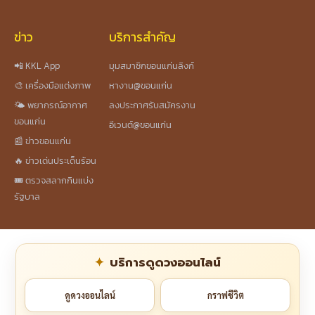
ข่าว
บริการสำคัญ
📲 KKL App
มุมสมาชิกขอนแก่นลิงก์
🎨 เครื่องมือแต่งภาพ
หางาน@ขอนแก่น
🌤️ พยากรณ์อากาศ
ลงประกาศรับสมัครงาน
ขอนแก่น
อีเวนต์@ขอนแก่น
📰 ข่าวขอนแก่น
🔥 ข่าวเด่นประเด็นร้อน
🎟️ ตรวจสลากกินแบ่ง
รัฐบาล
บริการดูดวงออนไลน์
ดูดวงออนไลน์
กราฟชีวิต