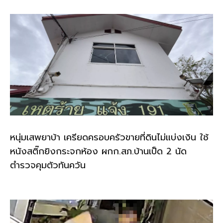
k
หนุ่มเสพยาบ้า เครียดครอบครัวขายที่ดินไม่แบ่งเงิน ใช้
หนังสติ๊กยิงกระจกห้อง ผกก.สภ.บ้านเป็ด 2 นัด
ตำรวจคุมตัวทันควัน