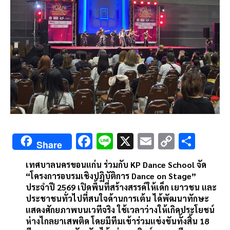
F
Li
X
E
C
S
Share
ac
n
m
o
h
เทศบาลนครขอนแก่น ร่วมกับ KP Dance School จัด
e
e
ai
py
ar
“โครงการอบรมเชิงปฏิบัติการ Dance on Stage”
b
l
Li
e
ประจำปี 2569 เปิดพื้นที่สร้างสรรค์ให้เด็ก เยาวชน และ
ประชาชนทั่วไปที่สนใจด้านการเต้น ได้พัฒนาทักษะ
o
n
แสดงศักยภาพบนเวทีจริง ใช้เวลาว่างให้เกิดประโยชน์
o
k
ห่างไกลยาเสพติด โดยมีทีมเข้าร่วมแข่งขันทั้งสิ้น 18