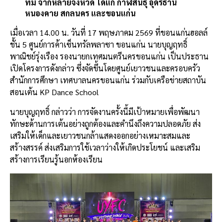
ทีม จากหลายจังหวัด ได้แก่ กาฬสินธุ์ อุดรธานี
k
หนองคาย สกลนคร และขอนแก่น
เมื่อเวลา 14.00 น. วันที่ 17 พฤษภาคม 2569 ที่ขอนแก่นฮอลล์
ชั้น 5 ศูนย์การค้าเซ็นทรัลพลาซา ขอนแก่น นายบุญฤทธิ์
พาณิชย์รุ่งเรือง รองนายกเทศมนตรีนครขอนแก่น เป็นประธาน
เปิดโครงการดังกล่าว ซึ่งจัดขึ้นโดยศูนย์เยาวชนและครอบครัว
สำนักการศึกษา เทศบาลนครขอนแก่น ร่วมกับเครือข่ายสถาบัน
สอนเต้น KP Dance School
นายบุญฤทธิ์ กล่าวว่า การจัดงานครั้งนี้มีเป้าหมายเพื่อพัฒนา
ทักษะด้านการเต้นอย่างถูกต้องและคำนึงถึงความปลอดภัย ส่ง
เสริมให้เด็กและเยาวชนกล้าแสดงออกอย่างเหมาะสมและ
สร้างสรรค์ ส่งเสริมการใช้เวลาว่างให้เกิดประโยชน์ และเสริม
สร้างการเรียนรู้นอกห้องเรียน