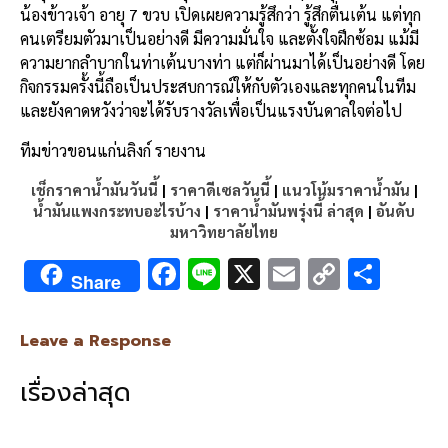
น้องข้าวเจ้า อายุ 7 ขวบ เปิดเผยความรู้สึกว่า รู้สึกตื่นเต้น แต่ทุก
คนเตรียมตัวมาเป็นอย่างดี มีความมั่นใจ และตั้งใจฝึกซ้อม แม้มี
ความยากลำบากในท่าเต้นบางท่า แต่ก็ผ่านมาได้เป็นอย่างดี โดย
กิจกรรมครั้งนี้ถือเป็นประสบการณ์ให้กับตัวเองและทุกคนในทีม
และยังคาดหวังว่าจะได้รับรางวัลเพื่อเป็นแรงบันดาลใจต่อไป
ทีมข่าวขอนแก่นลิงก์ รายงาน
เช็กราคาน้ำมันวันนี้
|
ราคาดีเซลวันนี้
|
แนวโน้มราคาน้ำมัน
|
น้ำมันแพงกระทบอะไรบ้าง
|
ราคาน้ำมันพรุ่งนี้ ล่าสุด
|
อันดับ
มหาวิทยาลัยไทย
F
Li
X
E
C
S
Share
ac
n
m
o
h
e
e
ai
py
ar
Leave a Response
b
l
Li
e
เรื่องล่าสุด
o
n
o
k