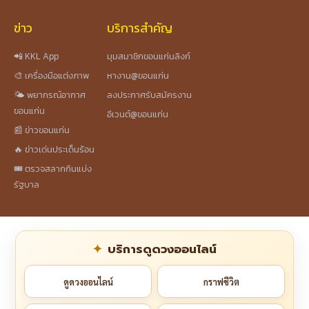
ข่าว
บริการสำคัญ
📲 KKL App
มุมสมาชิกขอนแก่นลิงก์
🎨 เครื่องมือแต่งภาพ
หางาน@ขอนแก่น
🌤️ พยากรณ์อากาศ
ลงประกาศรับสมัครงาน
ขอนแก่น
อีเวนต์@ขอนแก่น
📰 ข่าวขอนแก่น
🔥 ข่าวเด่นประเด็นร้อน
🎟️ ตรวจสลากกินแบ่ง
รัฐบาล
บริการดูดวงออนไลน์
ดูดวงออนไลน์
กราฟชีวิต