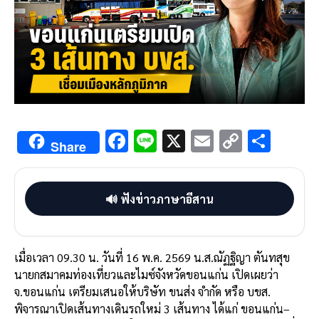
F
Li
X
E
C
S
Share
ac
n
m
o
h
e
e
ai
py
ar
🔊 ฟังข่าวภาษาอีสาน
b
l
Li
e
o
n
o
k
เมื่อเวลา 09.30 น. วันที่ 16 พ.ค. 2569 น.ส.ณัฏฐิญา ตันทสุข
k
นายกสมาคมท่องเที่ยวและไมซ์จังหวัดขอนแก่น เปิดเผยว่า
จ.ขอนแก่น เตรียมเสนอให้บริษัท ขนส่ง จำกัด หรือ บขส.
พิจารณาเปิดเส้นทางเดินรถใหม่ 3 เส้นทาง ได้แก่ ขอนแก่น–