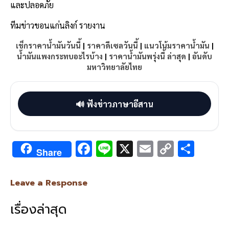
และปลอดภัย
ทีมข่าวขอนแก่นลิงก์ รายงาน
เช็กราคาน้ำมันวันนี้
|
ราคาดีเซลวันนี้
|
แนวโน้มราคาน้ำมัน
|
น้ำมันแพงกระทบอะไรบ้าง
|
ราคาน้ำมันพรุ่งนี้ ล่าสุด
|
อันดับ
มหาวิทยาลัยไทย
🔊 ฟังข่าวภาษาอีสาน
F
Li
X
E
C
S
Share
ac
n
m
o
h
e
e
ai
py
ar
Leave a Response
b
l
Li
e
เรื่องล่าสุด
o
n