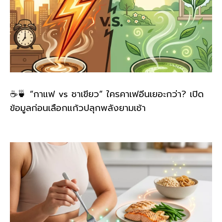
☕🍵 “กาแฟ vs ชาเขียว” ใครคาเฟอีนเยอะกว่า? เปิด
ข้อมูลก่อนเลือกแก้วปลุกพลังยามเช้า