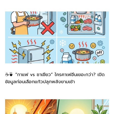
o
k
k
☕🍵 “กาแฟ vs ชาเขียว” ใครคาเฟอีนเยอะกว่า? เปิด
ข้อมูลก่อนเลือกแก้วปลุกพลังยามเช้า