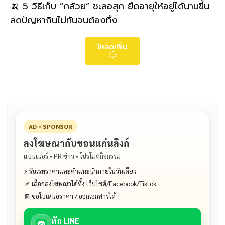
🍌 5 วิธีเก็บ “กล้วย” ชะลอสุก ยืดอายุให้อยู่ได้นานขึ้น
ลดปัญหากินไม่ทันจนต้องทิ้ง
โหลดเพิ่ม
AD • SPONSOR
ลงโฆษณากับขอนแก่นลิงก์
แบนเนอร์ • PR ข่าว • โปรโมตกิจกรรม
⚡ รับเรทราคาและคำแนะนำภายในวันเดียว
📌 เลือกลงโฆษณาได้ทั้ง เว็บไซต์/Facebook/Tiktok
🧾 ขอใบเสนอราคา / ออกเอกสารได้
ทัก LINE