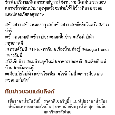
ข้าวในปริมาณที่เหมาะสมกับการใช้งาน รวมถึงหมั่นตรวจสอบ
สภาพข้าวก่อนนำมาหุงทุกครั้ง จะช่วยให้ได้ข้าวที่หอม อร่อย
และปลอดภัยต่อสุขภาพ
#ข้าวสาร #ข้าวหมดอายุ #เก็บข้าวสาร #เคล็ดลับในครัว #สาระ
น่ารู้
#ข้าวหอมมะลิ #ข้าวกล้อง #มอดขึ้นข้าว #เรื่องใกล้ตัว
#สุขภาพดี
#เทรนด์วันนี้ #Tiktokพากิน #เรื่องบ้านต้องรู้ #GoogleTrends
#ข่าววันนี้
#วิธีเก็บข้าว #แม่บ้านยุคใหม่ #อาหารปลอดภัย #เคล็ดลับแม่
บ้าน #คลังความรู้
#เตือนภัยใกล้ตัว #ข่าวโซเชียล #ไวรัลวันนี้ #สาระดีบอกต่อ
#ขอนแก่นลิงก์
ทีมข่าวขอนแก่นลิงก์
เช็กราคาน้ำมันวันนี้
|
ราคาดีเซลวันนี้
|
แนวโน้มราคาน้ำมัน
|
น้ำมันแพงกระทบอะไรบ้าง
|
ราคาน้ำมันพรุ่งนี้ ล่าสุด
|
อันดับ
มหาวิทยาลัยไทย