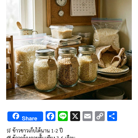
F
Li
X
E
C
S
Share
ac
n
m
o
h
🛒 ข้าวขาวเก็บได้นาน 1-2 ปี
e
e
ai
py
ar
🌾 ข้าวกล้องอายุสั้นเพียง 3-6 เดือน