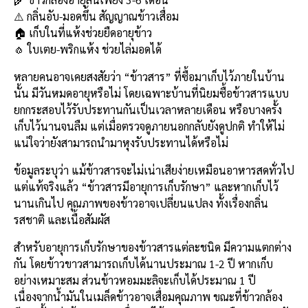
b
l
Li
e
⚠️ กลิ่นอับ-มอดขึ้น สัญญาณข้าวเสื่อม
o
n
🏠 เก็บในที่แห้งช่วยยืดอายุข้าว
🧄 ใบเตย-พริกแห้ง ช่วยไล่มอดได้
o
k
k
หลายคนอาจเคยสงสัยว่า “ข้าวสาร” ที่ซื้อมาเก็บไว้ภายในบ้าน
นั้น มีวันหมดอายุหรือไม่ โดยเฉพาะบ้านที่นิยมซื้อข้าวสารแบบ
ยกกระสอบไว้รับประทานกันเป็นเวลาหลายเดือน หรือบางครั้ง
เก็บไว้นานจนลืม แต่เมื่อตรวจดูภายนอกกลับยังดูปกติ ทำให้ไม่
แน่ใจว่ายังสามารถนำมาหุงรับประทานได้หรือไม่
ข้อมูลระบุว่า แม้ข้าวสารจะไม่เน่าเสียง่ายเหมือนอาหารสดทั่วไป
แต่แท้จริงแล้ว “ข้าวสารมีอายุการเก็บรักษา” และหากเก็บไว้
นานเกินไป คุณภาพของข้าวอาจเปลี่ยนแปลง ทั้งเรื่องกลิ่น
รสชาติ และเนื้อสัมผัส
สำหรับอายุการเก็บรักษาของข้าวสารแต่ละชนิด มีความแตกต่าง
กัน โดยข้าวขาวสามารถเก็บได้นานประมาณ 1-2 ปี หากเก็บ
อย่างเหมาะสม ส่วนข้าวหอมมะลิจะเก็บได้ประมาณ 1 ปี
เนื่องจากน้ำมันในเมล็ดข้าวอาจเสื่อมคุณภาพ ขณะที่ข้าวกล้อง