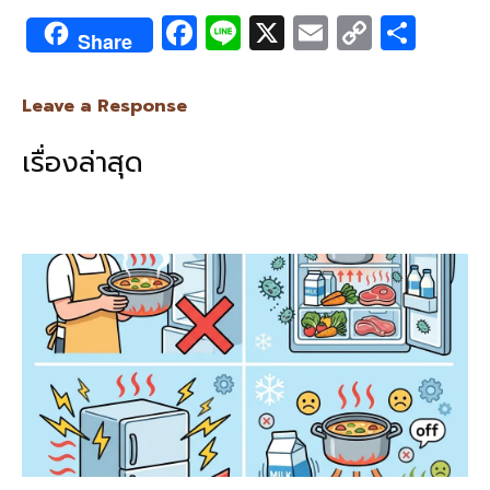
F
Li
X
E
C
S
Share
ac
n
m
o
h
e
e
ai
py
ar
Leave a Response
b
l
Li
e
เรื่องล่าสุด
o
n
o
k
k