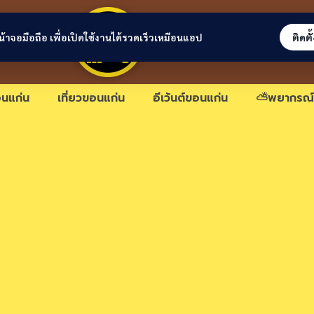
ขอนแก่นลิงก์
่หน้าจอมือถือ เพื่อเปิดใช้งานได้รวดเร็วเหมือนแอป
ติดตั
นแก่น
เที่ยวขอนแก่น
อีเว้นต์ขอนแก่น
⛅พยากรณ์