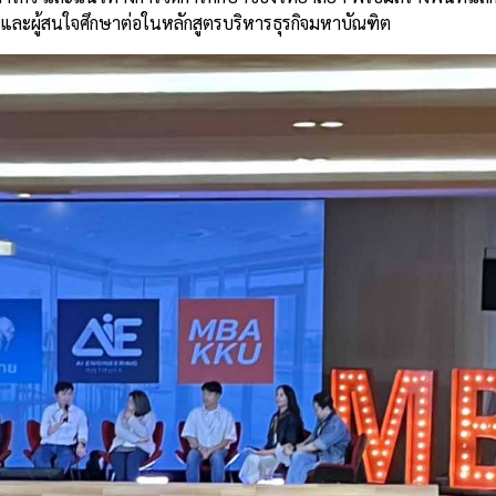
 และผู้สนใจศึกษาต่อในหลักสูตรบริหารธุรกิจมหาบัณฑิต