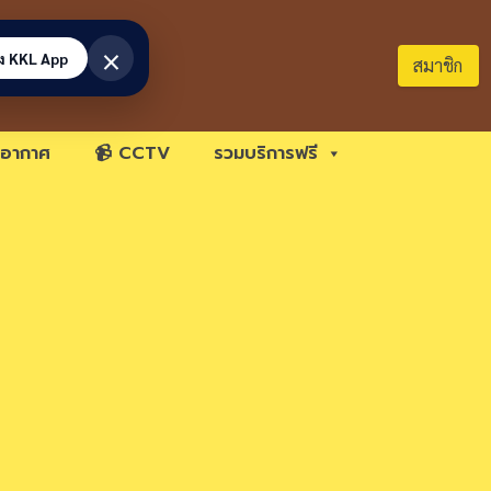
×
้ง KKL App
สมาชิก
อากาศ
📹 CCTV
รวมบริการฟรี