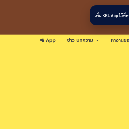
Skip to content
เพิ่ม KKL App ไว้ที
📲 App
ข่าว บทความ
หางานขอ