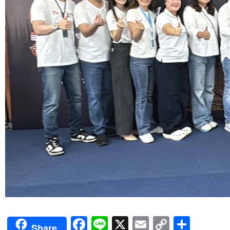
Facebook
Line
X
Email
Copy
Shar
Share