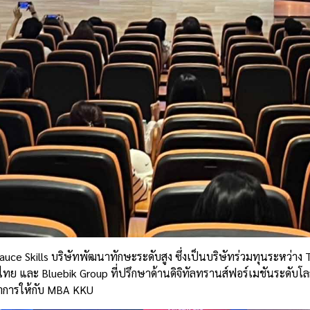
uce Skills บริษัทพัฒนาทักษะระดับสูง ซึ่งเป็นบริษัทร่วมทุนระหว่าง
และ Bluebik Group ที่ปรึกษาด้านดิจิทัลทรานส์ฟอร์เมชันระดับโลก 
ชาการให้กับ MBA KKU