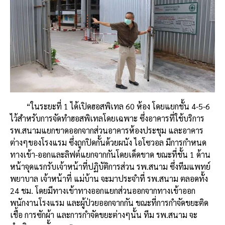
“ในระยะที่ 1 ได้เปิดฮอสพิเทล 60 ห้อง โดยแยกชั้น 4-5-6
ไว้สำหรับการจัดทำฮอสพิเทลโดยเฉพาะ ซึ่งอาคารที่ใช้บริการ
รพ.สนามแยกขาดออกจากส่วนอาคารห้องประชุม และอาคาร
ต่างๆของโรงแรม ซึ่งถูกปิดกั้นด้วยผนัง ไอโซวอล มีการกำหนด
ทางเข้า-ออกและลิฟต์แยกจากกันโดยเด็ดขาด ขณะที่ชั้น 1 ด้าน
หน้าจุดแรกรับเจ้าหน้าที่ปฏิบัติการส่วน รพ.สนาม ซึ่งทีมแพทย์
พยาบาล เจ้าหน้าที่ แม่บ้าน จะมาประจำที่ รพ.สนาม ตลอดทั้ง
24 ชม. โดยมีทางเข้าทางออกแยกส่วนออกจากทางเข้าออก
พนักงานโรงแรม และผู้ป่วยออกจากกัน ขณะที่การกำจัดขยะติด
เชื้อ การซักผ้า และการกำจัดขยะต่างๆนั้น ทีม รพ.สนาม จะ