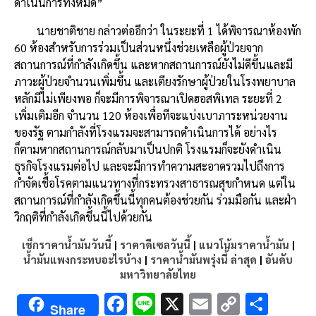
ดำเนินการทั้งหมด”
นายชาติชาย กล่าวต่ออีกว่า ในระยะที่ 1 ได้พิจารณาห้องพัก
60 ห้องสำหรับการร่วมเป็นส่วนหนึ่งช่วยเหลือผู้ป่วยจาก
สถานการณ์ที่กำลังเกิดขึ้น และหากสถานการณ์ยังไม่ดีขึ้นและมี
ภาวะผู้ป่วยจำนวนเพิ่มขึ้น และเตียงรักษาผู้ป่วยในโรงพยาบาล
หลักมีไม่เพียงพอ ก็จะมีการพิจารณาเปิดฮอสพิเทล ระยะที่ 2
เพิ่มเติมอีก จำนวน 120 ห้องเพื่อทีจะแบ่งเบาภาระหน่วยงาน
ของรัฐ ตามกำลังที่โรงแรมจะสามารถดำเนินการได้ อย่างไร
ก็ตามหากสถานการณ์กลับมาเป็นปกติ โรงแรมก็จะยังดำเนิน
ธุรกิจโรงแรมต่อไป และจะมีการทำความสะอาดรวมไปถึงการ
กำจัดเชื้อโรคตามแนวทางที่กระทรวงสาธารณสุขกำหนด แต่ใน
สถานการณ์ที่กำลังเกิดขึ้นนี้ทุกคนต้องช่วยกัน ร่วมมือกัน และฝ่า
วิกฤติที่กำลังเกิดขึ้นนี้ไปด้วยกัน
เช็กราคาน้ำมันวันนี้
|
ราคาดีเซลวันนี้
|
แนวโน้มราคาน้ำมัน
|
น้ำมันแพงกระทบอะไรบ้าง
|
ราคาน้ำมันพรุ่งนี้ ล่าสุด
|
อันดับ
มหาวิทยาลัยไทย
F
Li
X
E
C
S
Share