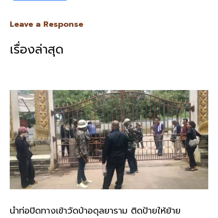
ac
n
m
o
h
e
e
ai
py
ar
Leave a Response
b
l
Li
e
เรื่องล่าสุด
o
n
o
k
k
นำท่อปิดทางเข้าวัดป่าอดุลยาราม ติดป้ายให้ย้าย