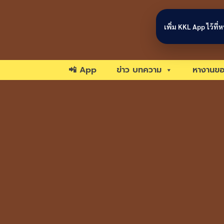
Skip to content
เพิ่ม KKL App ไว้ที
📲 App
ข่าว บทความ
หางานขอ