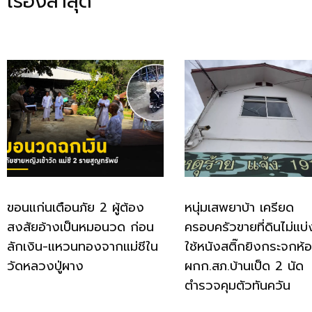
เรื่องล่าสุด
ขอนแก่นเตือนภัย 2 ผู้ต้อง
หนุ่มเสพยาบ้า เครียด
สงสัยอ้างเป็นหมอนวด ก่อน
ครอบครัวขายที่ดินไม่แบ่
ลักเงิน-แหวนทองจากแม่ชีใน
ใช้หนังสติ๊กยิงกระจกห้
วัดหลวงปู่ผาง
ผกก.สภ.บ้านเป็ด 2 นัด
ตำรวจคุมตัวทันควัน