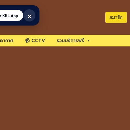
×
้ง KKL App
สมาชิก
อากาศ
📹 CCTV
รวมบริการฟรี