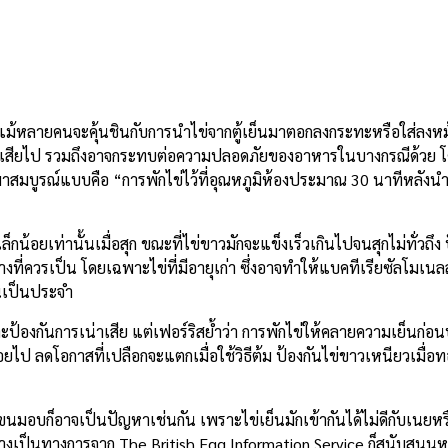
ม แม้หลายคนจะคุ้นชินกับการนำไข่จากตู้เย็นมาตอกลงกระทะหรือใส่ลงหม้อ
งไข่เสียไป รวมถึงอาจกระทบต่อความปลอดภัยของอาหารในบางกรณีด้วย 
กมาสมบูรณ์แบบคือ “การพักไข่ไว้ที่อุณหภูมิห้องประมาณ 30 นาทีหลังนำ
เล็กน้อยเท่านั้นเมื่อสุก ขณะที่ไข่ขาวมักจะแข็งเร็วเกินไปจนสุกไม่ทั่วถ
่างที่ควรเป็น โดยเฉพาะไข่ที่มีอายุเก่า ซึ่งอาจทำให้แบคทีเรียซัลโมเ
นเป็นประจำ
ละป้องกันการเน่าเสีย แต่เฟอร์ริสย้ำว่า การพักไข่ให้คลายความเย็นก่อ
อยไป ลดโอกาสที่เปลือกจะแตกเมื่อใช้วิธีต้ม ป้องกันไข่ขาวเหนียวเมื่อ
ทำขนมอบก็อาจเป็นปัญหาเช่นกัน เพราะไข่เย็นมักเข้ากันได้ไม่ดีกับเนยห
งเป็นทางการจาก The British Egg Information Service ก็สนับสนุนหล