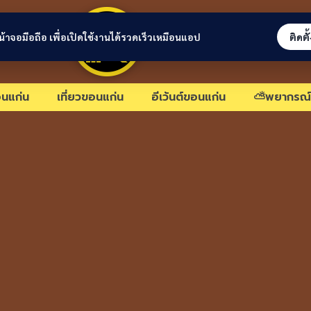
ขอนแก่นลิงก์
่หน้าจอมือถือ เพื่อเปิดใช้งานได้รวดเร็วเหมือนแอป
ติดตั
นแก่น
เที่ยวขอนแก่น
อีเว้นต์ขอนแก่น
⛅พยากรณ์