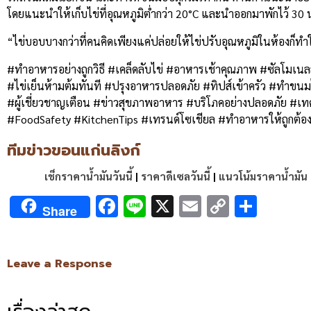
โดยแนะนำให้เก็บไข่ที่อุณหภูมิต่ำกว่า 20°C และนำออกมาพักไว้ 30 นา
“ไข่บอบบางกว่าที่คนคิดเพียงแค่ปล่อยให้ไข่ปรับอุณหภูมิในห้องก็ทำใ
#ทำอาหารอย่างถูกวิธี #เคล็ดลับไข่ #อาหารเช้าคุณภาพ #ซัลโมเน
#ไข่เย็นห้ามต้มทันที #ปรุงอาหารปลอดภัย #ทิปส์เข้าครัว #ทำขนมไม
#ผู้เชี่ยวชาญเตือน #ข่าวสุขภาพอาหาร #บริโภคอย่างปลอดภัย #เทค
#FoodSafety #KitchenTips #เทรนด์โซเชียล #ทำอาหารให้ถูกต้อง 
ทีมข่าวขอนแก่นลิงก์
เช็กราคาน้ำมันวันนี้
|
ราคาดีเซลวันนี้
|
แนวโน้มราคาน้ำมัน
Facebook
Line
X
Email
Copy
Shar
Share
Link
Leave a Response