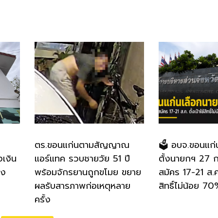
ตร.ขอนแก่นตามสัญญาณ
🗳️ อบจ.ขอนแก่
งเงิน
แอร์แทค รวบชายวัย 51 ปี
ตั้งนายกฯ 27 ก.
อง
พร้อมจักรยานถูกขโมย ขยาย
สมัคร 17-21 ส.ค.
ผลรับสารภาพก่อเหตุหลาย
สิทธิ์ไม่น้อย 7
ครั้ง