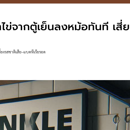
าไข่จากตู้เย็นลงหม้อทันที เสี่
เสี่ยงรสชาติเสีย–แบคทีเรียรอด