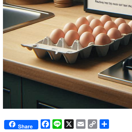
Facebook
Line
X
Email
Copy
Shar
Share