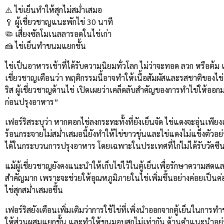
Link
⚠️ ไข่เย็นทำให้สุกไม่สม่ำเสมอ
🥄 ผู้เชี่ยวชาญแนะพักไข่ 30 นาที
🦠 เสี่ยงซัลโมเนลลารอดในไข่เก่า
🍰 ไข่เย็นทำขนมแยกชั้น
ไข่เป็นอาหารเช้าที่ได้รับความนิยมทั่วโลก ไม่ว่าจะทอด ลวก หรือต้
เชี่ยวชาญเตือนว่า พฤติกรรมนี้อาจทำให้เนื้อสัมผัสและรสชาติขอ
ริส ผู้เชี่ยวชาญด้านไข่ เปิดเผยว่าเคล็ดลับสำคัญของการทำไข่ให้ออ
ก่อนปรุงอาหาร”
เฟอร์ริสระบุว่า หากตอกไข่ลงกระทะทั้งที่ยังเย็นจัด ไข่แดงจะอุ่นเพียง
ร้อนกระจายไม่สม่ำเสมอนี้ยังทำให้ไข่ขาวขุ่นและไข่แดงไม่แข็งตัวอย
ได้ในกระบวนการปรุงอาหาร โดยเฉพาะในประเทศที่ไก่ไม่ได้รับวัคซี
แม้ผู้เชี่ยวชาญยังคงแนะนำให้เก็บไข่ไว้ในตู้เย็นเพื่อรักษาความสดแ
สำคัญมาก เพราะจะช่วยให้อุณหภูมิภายในไข่เพิ่มขึ้นอย่างค่อยเป็นค่
ไข่สุกสม่ำเสมอขึ้น
เฟอร์ริสยังเตือนเพิ่มเติมว่าการใช้ไข่ที่เพิ่งนำออกจากตู้เย็นในการ
ให้ส่วนผสมแยกชั้น และทำให้ขนมอบสุกไม่เท่ากัน ด้านคำแนะนำอย่า