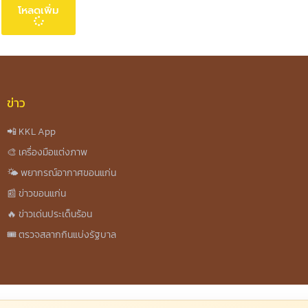
โหลดเพิ่ม
ข่าว
📲 KKL App
🎨 เครื่องมือแต่งภาพ
🌤️ พยากรณ์อากาศขอนแก่น
📰 ข่าวขอนแก่น
🔥 ข่าวเด่นประเด็นร้อน
🎟️ ตรวจสลากกินแบ่งรัฐบาล