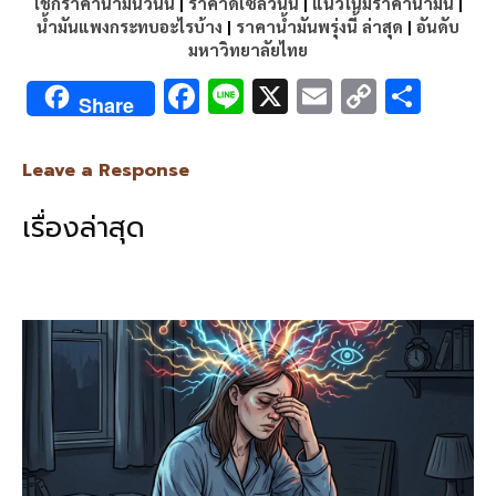
เช็กราคาน้ำมันวันนี้
|
ราคาดีเซลวันนี้
|
แนวโน้มราคาน้ำมัน
|
น้ำมันแพงกระทบอะไรบ้าง
|
ราคาน้ำมันพรุ่งนี้ ล่าสุด
|
อันดับ
มหาวิทยาลัยไทย
F
Li
X
E
C
S
Share
ac
n
m
o
h
e
e
ai
py
ar
Leave a Response
b
l
Li
e
เรื่องล่าสุด
o
n
o
k
k