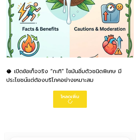
🥥 เปิดข้อเท็จจริง “กะทิ” ไขมันอิ่มตัวชนิดพิเศษ มี
ประโยชน์แต่ต้องบริโภคอย่างเหมาะสม
โหลดเพิ่ม