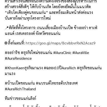
ความสำเร็จนี้สะท้อนถึงความตั้งใจจริงของสองผู้บริหารในการ
สร้างสรรค์สิ่งดีๆ ให้กับบ้านเกิด โดยยังคงยึดมั่นในแนวคิด
“เติบโตเคียงคู่คนขอนแก่น” และพร้อมเดินหน้าส่งต่อแรง
บันดาลใจผ่านทุกโครงการใหม่
📍พิกัดที่ตั้งโครงการ: ถนนเลี่ยงเมืองบ้านเป็ด ข้างออร่า คาเฟ่
แอนด์ เรสเตอรองต์ จังหวัดขอนแก่น
🌐 ลิ้งก์แผนที่:
https://goo.gl/maps/BcvibbvrRxN2Acaz9
#ออร่าริช #ธุรกิจใหม่ขอนแก่น #AuraClinic #AuraVille
#AuraResidence
#KhonKaenธุรกิจมาแรง #ฉลอง10ปีAuraRich #ธุรกิจขอนแก่น
มาแรง
#บ้านเป็ดขอนแก่น #แบรนด์ไทยระดับประเทศ
#AuraRichThailand
ทีมข่าวขอนแก่นลิงก์