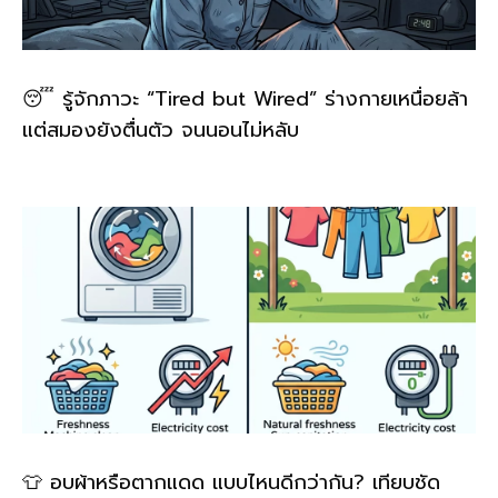
😴 รู้จักภาวะ “Tired but Wired” ร่างกายเหนื่อยล้า
แต่สมองยังตื่นตัว จนนอนไม่หลับ
👕 อบผ้าหรือตากแดด แบบไหนดีกว่ากัน? เทียบชัด