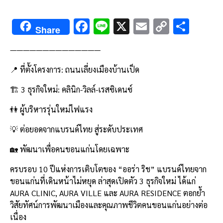
F
Li
X
E
C
S
Share
ac
n
m
o
h
——————————————
e
e
ai
py
ar
b
l
Li
e
📍 ที่ตั้งโครงการ: ถนนเลี่ยงเมืองบ้านเป็ด
o
n
🏗️ 3 ธุรกิจใหม่: คลินิก-วิลล์-เรสซิเดนซ์
o
k
👫 ผู้บริหารรุ่นใหม่ไฟแรง
k
💡 ต่อยอดจากแบรนด์ไทย สู่ระดับประเทศ
🏡 พัฒนาเพื่อคนขอนแก่นโดยเฉพาะ
ครบรอบ 10 ปีแห่งการเติบโตของ “ออร่า ริช” แบรนด์ไทยจาก
ขอนแก่นที่เดินหน้าไม่หยุด ล่าสุดเปิดตัว 3 ธุรกิจใหม่ ได้แก่
AURA CLINIC, AURA VILLE และ AURA RESIDENCE ตอกย้ำ
วิสัยทัศน์การพัฒนาเมืองและคุณภาพชีวิตคนขอนแก่นอย่างต่อ
เนื่อง