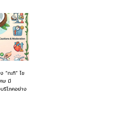
ิง “กะทิ” ไข
เศษ มี
งบริโภคอย่าง