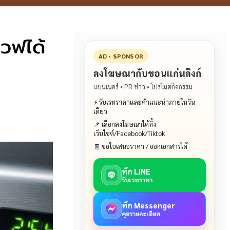
เวฟได้
AD • SPONSOR
ลงโฆษณากับขอนแก่นลิงก์
แบนเนอร์ • PR ข่าว • โปรโมตกิจกรรม
⚡ รับเรทราคาและคำแนะนำภายในวัน
เดียว
📌 เลือกลงโฆษณาได้ทั้ง
เว็บไซต์/Facebook/Tiktok
🧾 ขอใบเสนอราคา / ออกเอกสารได้
ทัก LINE
รับเรทราคา
ทัก Messenger
คุยรายละเอียด