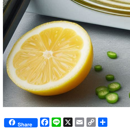
Facebook
Line
X
Email
Copy
Shar
Share