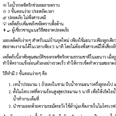
Link
🧼 ไอน้ำกรดซิตริกช่วยละลายคราบ
🍲 3 ขั้นตอนง่าย ประหยัดเวลา
🌿 ปลอดภัย ไม่พึ่งสารเคมี
💡 เคล็ดลับเพิ่มพลังขจัดคราบดื้อด้าน
👩‍🍳 ผู้เชี่ยวชาญแนะวิธีสะอาดปลอดภัย
เผยเคล็ดลับง่ายๆ สำหรับแม่บ้านยุคใหม่ เพียงใช้มะนาวเพียงลูก
สะอาดเงางามได้ในเวลาเพียง 5 นาที โดยไม่ต้องพึ่งสารเคมีให้เสี่ยง
เคล็ดลับนี้อาศัยคุณสมบัติของกรดซิตริกตามธรรมชาติในมะนาว เมื่
ทำให้คราบแข็งอ่อนตัวลงอย่างรวดเร็ว ทำให้การเช็ดทำความสะอาดง่า
วิธีทำมี 3 ขั้นตอนง่ายๆ คือ
เทน้ำประมาณ 1 ถ้วยลงในชาม บีบน้ำจากมะนาวครึ่งลูกลงไป
ตั้งไมโครเวฟที่ความร้อนสูงสุดประมาณ 5 นาที เพื่อให้เกิดไอน้ำ
น้ำทำงานเต็มที่
นำชามออกด้วยความระมัดระวัง ใช้ผ้านุ่มเช็ดภายในไมโครเว