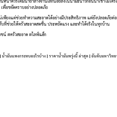
้ำมันหนาควรเติมน้ำยาล้างจานเล็กน้อยลงในน้ำมะนาวก่อนนำเข้าไมโค
ๆ เพื่อขจัดคราบอย่างปลอดภัย
้ไม่เพียงแต่ช่วยทำความสะอาดได้อย่างมีประสิทธิภาพ แต่ยังปลอดภัยต่
ดลับที่ช่วยให้ครัวสะอาดสดชื่น ประหยัดแรง และทำได้จริงในทุกบ้าน
น์ #ครัวสะอาด #ไลฟ์แฮ็ก
|
น้ำมันแพงกระทบอะไรบ้าง
|
ราคาน้ำมันพรุ่งนี้ ล่าสุด
|
อันดับมหาวิทย
e