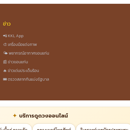
ข่าว
📲 KKL App
🎨 เครื่องมือแต่งภาพ
🌤️ พยากรณ์อากาศขอนแก่น
📰 ข่าวขอนแก่น
🔥 ข่าวเด่นประเด็นร้อน
🎟️ ตรวจสลากกินแบ่งรัฐบาล
บริการดูดวงออนไลน์
 เนื้อคู่ ความรัก
ดูดวงเบอร์โทรศัพท์
วิเคราะห์เลขบัตรประชาชน