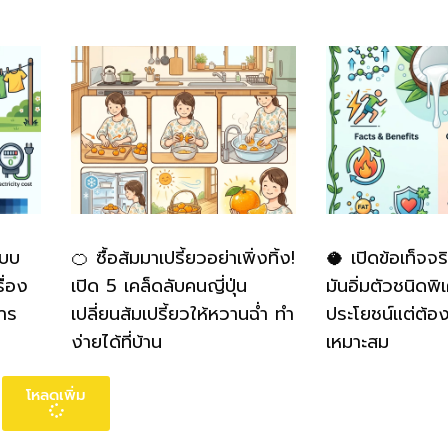
แบบ
🍊 ซื้อส้มมาเปรี้ยวอย่าเพิ่งทิ้ง!
🥥 เปิดข้อเท็จจร
ื่อง
เปิด 5 เคล็ดลับคนญี่ปุ่น
มันอิ่มตัวชนิดพิ
าร
เปลี่ยนส้มเปรี้ยวให้หวานฉ่ำ ทำ
ประโยชน์แต่ต้อ
ง่ายได้ที่บ้าน
เหมาะสม
โหลดเพิ่ม