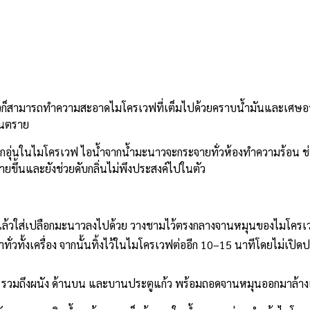
เดียวก็สามารถทำความสะอาดไมโครเวฟที่เต็มไปด้วยคราบน้ำมันและเศษ
อันตราย
อถูกอุ่นในไมโครเวฟ ไอน้ำจากน้ำมะนาวจะกระจายทั่วห้องทำความร้อน 
ยขึ้นและยังช่วยดับกลิ่นไม่พึงประสงค์ไปในตัว
 แล้วใส่เปลือกมะนาวลงไปด้วย วางชามไว้ตรงกลางจานหมุนของไมโครเ
ทั่วทั้งเครื่อง จากนั้นทิ้งไว้ในไมโครเวฟต่ออีก 10–15 นาทีโดยไม่เปิดปร
ฟ รวมถึงผนัง ด้านบน และบานประตูแก้ว พร้อมถอดจานหมุนออกมาล้าง