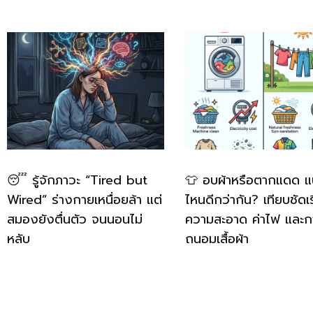
😴 รู้จักภาวะ “Tired but
👕 อบผ้าหรือตากแดด 
Wired” ร่างกายเหนื่อยล้า แต่
ไหนดีกว่ากัน? เทียบชัดเร
สมองยังตื่นตัว จนนอนไม่
ความสะอาด ค่าไฟ และก
หลับ
ถนอมเสื้อผ้า