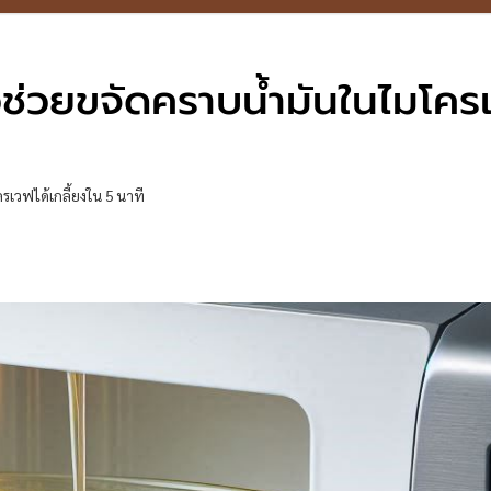
วช่วยขจัดคราบน้ำมันในไมโคร
รเวฟได้เกลี้ยงใน 5 นาที