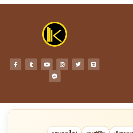
ดูดวงออนไลน์
กราฟชีวิต
เช็กสมพงษ์