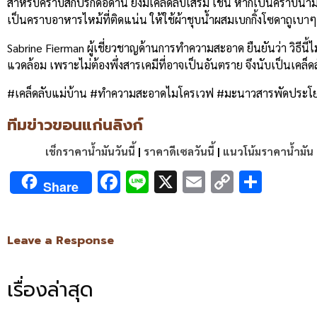
สำหรับคราบสกปรกดื้อด้าน ยังมีเคล็ดลับเสริม เช่น หากเป็นคราบน
เป็นคราบอาหารไหม้ที่ติดแน่น ให้ใช้ผ้าชุบน้ำผสมเบกกิ้งโซดาถูเบา
Sabrine Fierman ผู้เชี่ยวชาญด้านการทำความสะอาด ยืนยันว่า วิธีนี
แวดล้อม เพราะไม่ต้องพึ่งสารเคมีที่อาจเป็นอันตราย จึงนับเป็นเคล็
#เคล็ดลับแม่บ้าน #ทำความสะอาดไมโครเวฟ #มะนาวสารพัดประโยช
ทีมข่าวขอนแก่นลิงก์
เช็กราคาน้ำมันวันนี้
|
ราคาดีเซลวันนี้
|
แนวโน้มราคาน้ำมัน
Facebook
Line
X
Email
Copy
Shar
Share
Link
Leave a Response
เรื่องล่าสุด