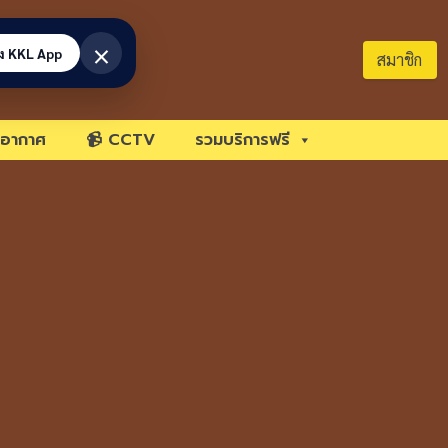
×
้ง KKL App
สมาชิก
อากาศ
📹 CCTV
รวมบริการฟรี