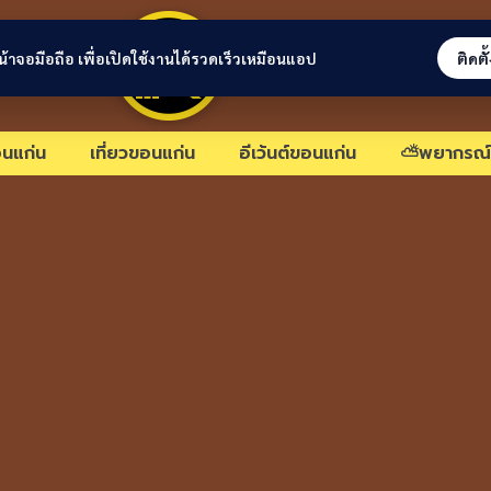
ขอนแก่นลิงก์
่หน้าจอมือถือ เพื่อเปิดใช้งานได้รวดเร็วเหมือนแอป
ติดตั
นแก่น
เที่ยวขอนแก่น
อีเว้นต์ขอนแก่น
⛅พยากรณ์