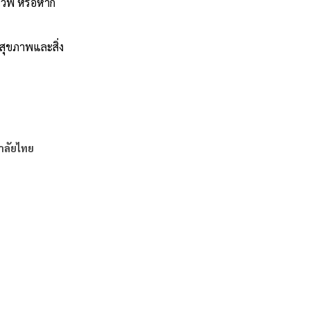
รเวฟ หรือหาก
อสุขภาพและสิ่ง
าลัยไทย