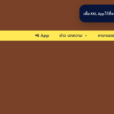
Skip to content
เพิ่ม KKL App ไว้ที
📲 App
ข่าว บทความ
หางานขอ