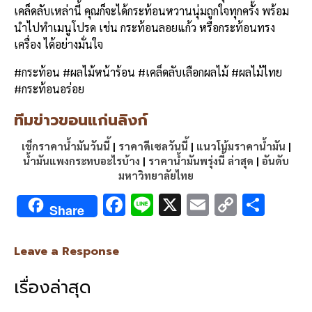
เคล็ดลับเหล่านี้ คุณก็จะได้กระท้อนหวานนุ่มถูกใจทุกครั้ง พร้อม
นำไปทำเมนูโปรด เช่น กระท้อนลอยแก้ว หรือกระท้อนทรง
เครื่อง ได้อย่างมั่นใจ
#กระท้อน #ผลไม้หน้าร้อน #เคล็ดลับเลือกผลไม้ #ผลไม้ไทย
#กระท้อนอร่อย
ทีมข่าวขอนแก่นลิงก์
เช็กราคาน้ำมันวันนี้
|
ราคาดีเซลวันนี้
|
แนวโน้มราคาน้ำมัน
|
น้ำมันแพงกระทบอะไรบ้าง
|
ราคาน้ำมันพรุ่งนี้ ล่าสุด
|
อันดับ
มหาวิทยาลัยไทย
F
Li
X
E
C
S
Share
ac
n
m
o
h
e
e
ai
py
ar
Leave a Response
b
l
Li
e
เรื่องล่าสุด
o
n