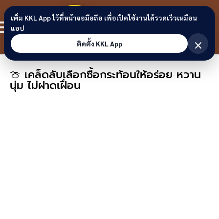
Skip to content
ขอนแก่น
เพิ่ม KKL App ไว้ที่หน้าจอมือถือ เพื่อเปิดใช้งานได้รวดเร็วเหมือน
สมาชิก
แอป
ลิงก์
×
ติดตั้ง KKL App
🍈 เคล็ดลับเลือกซื้อกระท้อนให้อร่อย หวาน
นุ่ม ไม่ฝาดเฝื่อน