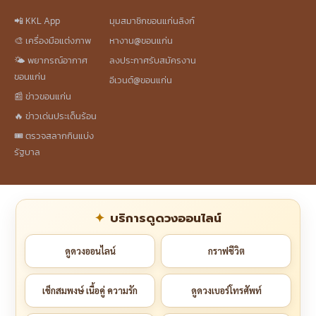
📲 KKL App
มุมสมาชิกขอนแก่นลิงก์
🎨 เครื่องมือแต่งภาพ
หางาน@ขอนแก่น
🌤️ พยากรณ์อากาศ
ลงประกาศรับสมัครงาน
ขอนแก่น
อีเวนต์@ขอนแก่น
📰 ข่าวขอนแก่น
🔥 ข่าวเด่นประเด็นร้อน
🎟️ ตรวจสลากกินแบ่ง
รัฐบาล
บริการดูดวงออนไลน์
ดูดวงออนไลน์
กราฟชีวิต
เช็กสมพงษ์ เนื้อคู่ ความรัก
ดูดวงเบอร์โทรศัพท์