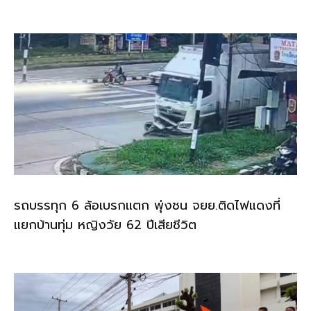
o
k
k
รถบรรทุก 6 ล้อเบรกแตก พุ่งชน จยย.ติดไฟแดงที่
แยกบ้านทุ่ม หญิงวัย 62 ปีเสียชีวิต