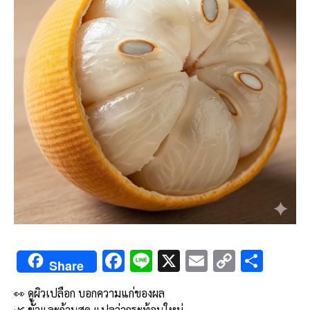
F
Li
X
E
C
S
Share
ac
n
m
o
h
👀 ดูผิวเปลือก บอกความแก่ของผล
e
e
ai
py
ar
🌿 ขั้วและก้านสด แปลว่ากระท้อนใหม่