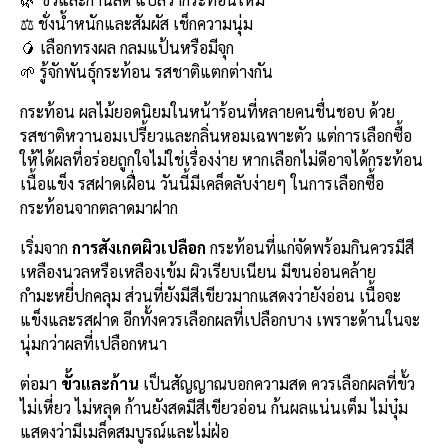
b
l
Li
e
⚖️ ชั่งน้ำหนักและสัมผัส เช็กความนุ่ม
o
n
🥭 เลือกทรงผล กลมแป้นหรือมีจุก
🌱 รู้จักพันธุ์กระท้อน รสชาติแตกต่างกัน
o
k
k
กระท้อน ผลไม้ยอดนิยมในหน้าร้อนที่หลายคนชื่นชอบ ด้วย
รสชาติหวานอมเปรี้ยวและกลิ่นหอมเฉพาะตัว แต่การเลือกซื้อ
ให้ได้ผลที่อร่อยถูกใจไม่ใช่เรื่องง่าย หากเลือกไม่ดีอาจได้กระท้อน
เนื้อแข็ง รสฝาดเฝื่อน วันนี้มีเคล็ดลับง่ายๆ ในการเลือกซื้อ
กระท้อนจากตลาดมาฝาก
เริ่มจาก
การสังเกตผิวเปลือก
กระท้อนที่แก่จัดพร้อมกินควรมีสี
เหลืองนวลหรือเหลืองเข้ม ผิวเรียบเนียน มีขนอ่อนคล้าย
กำมะหยี่ปกคลุม ส่วนที่ยังมีสีเขียวมากแสดงว่ายังอ่อน เนื้อจะ
แข็งและรสฝาด อีกทั้งควรเลือกผลที่เปลือกบาง เพราะด้านในจะ
นุ่มกว่าผลที่เปลือกหนา
ต่อมา
ขั้วและก้าน
เป็นสัญญาณบอกความสด ควรเลือกผลที่ขั้ว
ไม่เหี่ยว ไม่หลุด ก้านยังสดมีสีเขียวอ่อน ก้นผลแน่นเต็ม ไม่บุ๋ม
แสดงว่ามีเมล็ดสมบูรณ์และไม่ฝ่อ