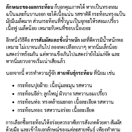
ลักษณะของผลกระท้อน
ก็บอกคุณภาพได้ หากเป็นทรงกลม
แป้นและก้นบานออก จะได้เนื้อแน่น รสชาติดี กระท้อนทรงแป้น
มักมีเมล็ดมาก ส่วนกระท้อนที่ขั้วนูนเป็นจุกจะให้รสอมเปรี้ยว
เนื้อฟู เมล็ดน้อย เหมาะกับคนที่ชอบเนื้อเยอะ
อีกหนึ่งวิธีคือ
การสัมผัสและชั่งน้ำหนัก
ผลที่ดีควรมีน้ำหนักพอ
เหมาะ ไม่เบาจนเกินไป ลองกดเปลือกเบาๆ หากนิ่มเล็กน้อย
แสดงว่าพร้อมกิน แต่หากแข็งเกินไปแสดงว่ายังไม่แก่จัด และ
หากนิ่มยวบอาจเริ่มเน่าเสียแล้ว
นอกจากนี้ ควรทำความรู้จัก
สายพันธุ์กระท้อน
ที่นิยม เช่น
กระท้อนปุยฝ้าย: เนื้อนุ่มละมุน รสหวาน
กระท้อนอีล่า: ลูกใหญ่ ผิวบาง รสหวานอมเปรี้ยว
กระท้อนห่อ: ทรงคล้ายมะกอก เนื้อละเอียด รสหวาน
กระท้อนทอง: รสหวานอร่อย เนื้อละเอียด
การเลือกซื้อกระท้อนให้อร่อยควรอาศัยการสังเกตด้วยตา สัมผัส
ด้วยมือ และเข้าใจเอกลักษณ์ของแต่ละสายพันธุ์ เพียงทำตาม