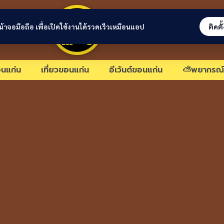
ขอนแก่นลิงก์
่หน้าจอมือถือ เพื่อเปิดใช้งานได้รวดเร็วเหมือนแอป
ติดตั
นแก่น
เที่ยวขอนแก่น
อีเว้นต์ขอนแก่น
⛅พยากรณ์