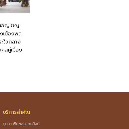
มอัญเชิญ
่งเมืองพล
ระใจกลาง
งคลคู่เมือง
บริการสำคัญ
มุมสมาชิกขอนแก่นลิงก์