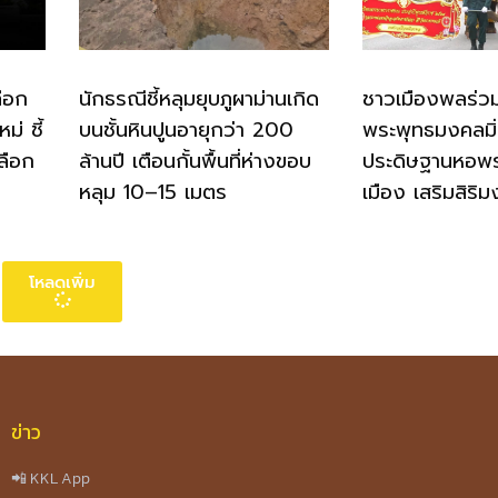
ือก
นักธรณีชี้หลุมยุบภูผาม่านเกิด
ชาวเมืองพลร่ว
่ ชี้
บนชั้นหินปูนอายุกว่า 200
พระพุทธมงคลมิ
ลือก
ล้านปี เตือนกั้นพื้นที่ห่างขอบ
ประดิษฐานหอพ
หลุม 10–15 เมตร
เมือง เสริมสิริม
โหลดเพิ่ม
ข่าว
📲 KKL App