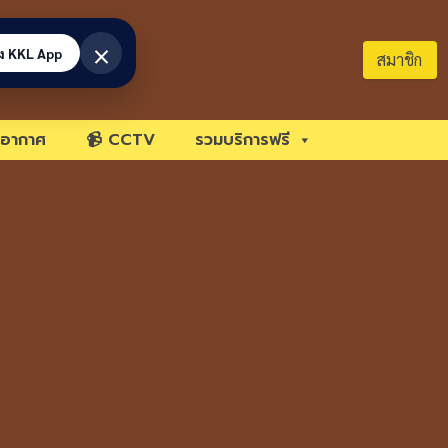
×
้ง KKL App
สมาชิก
อากาศ
📹 CCTV
รวมบริการฟรี