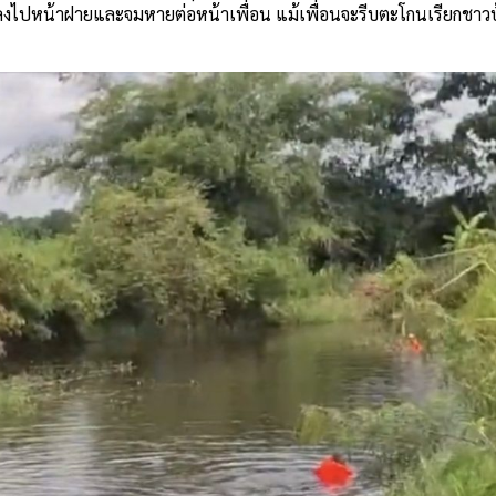
ินลงไปหน้าฝายและจมหายต่อหน้าเพื่อน แม้เพื่อนจะรีบตะโกนเรียกชาว