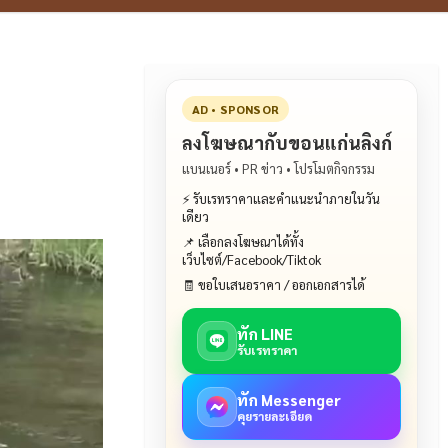
AD • SPONSOR
ลงโฆษณากับขอนแก่นลิงก์
แบนเนอร์ • PR ข่าว • โปรโมตกิจกรรม
⚡ รับเรทราคาและคำแนะนำภายในวัน
เดียว
📌 เลือกลงโฆษณาได้ทั้ง
เว็บไซต์/Facebook/Tiktok
🧾 ขอใบเสนอราคา / ออกเอกสารได้
ทัก LINE
รับเรทราคา
ทัก Messenger
คุยรายละเอียด