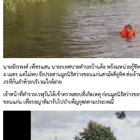
นายจักรพงศ์ เพ็ชรแสน นายกเทศบาลตำบลบ้านค้อ พร้อมหน่วยกู้ชีพ
4 เมตร แต่ไม่พบ จึงประสานมูลนิธิสว่างขอนแก่นสามัคคีอุทิศ ส่งเจ้าห
ภรที่ก้นลำห้วยบริเวณใกล้ฝาย
เจ้าหน้าที่ตำรวจเวฬุวันได้เข้าตรวจสอบที่เกิดเหตุ ก่อนมูลนิธิสว่า
ขอนแก่น เพื่อรอญาติมารับไปบำเพ็ญกุศลตามประเพณี