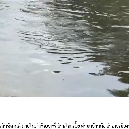
e
ดินซีเมนต์ ภายในลำห้วยบุหรี่ บ้านโคกเปี้ย ตำบลบ้านค้อ อำเภอเมือง