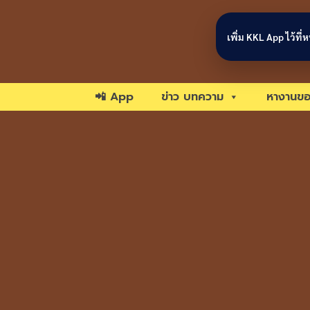
Skip to content
เพิ่ม KKL App ไว้ที
📲 App
ข่าว บทความ
หางานขอ