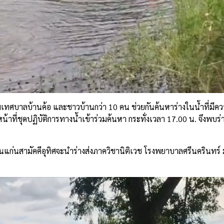
เทศบาลบ้านค้อ และชาวบ้านกว่า 10 คน ช่วยกันค้นหาร่างในน้ำที่มี
น้าที่ชุดปฏิบัติการทางน้ำเข้าร่วมค้นหา กระทั่งเวลา 17.00 น. จึงพบร
งขอนแก่นสามัคคีอุทิศจะนำร่างส่งภาควิชานิติเวช โรงพยาบาลศรีนครินทร์