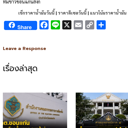
ทีมข่าวขอนแก่นลิงก์
เช็กราคาน้ำมันวันนี้
|
ราคาดีเซลวันนี้
|
แนวโน้มราคาน้ำมัน
Facebook
Line
X
Email
Copy
Shar
Share
Link
Leave a Response
เรื่องล่าสุด