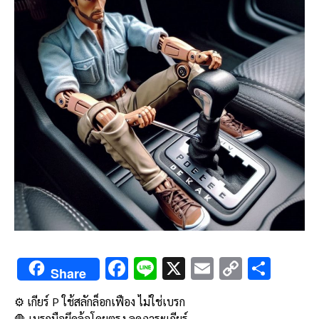
F
Li
X
E
C
S
Share
ac
n
m
o
h
⚙️ เกียร์ P ใช้สลักล็อกเฟือง ไม่ใช่เบรก
e
e
ai
py
ar
🛑 เบรกมือยึดล้อโดยตรง ลดภาระเกียร์