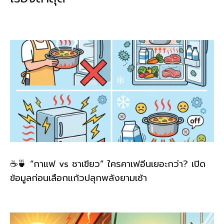
o
n
o
k
k
☕🍵 “กาแฟ vs ชาเขียว” ใครคาเฟอีนเยอะกว่า? เปิด
ข้อมูลก่อนเลือกแก้วปลุกพลังยามเช้า