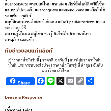
#SanookAuto #รถยนต์ใหม่ #รถเก๋ง #เกียร์อัตโนมัติ #วิธีใช้รถ
#รถยนต์ปลอดภัย #ParkingPawl #ParkingBrake #เคล็ดลับใช้
รถ #ยืดอายุเกียร์
#อุบัติเหตุรถยนต์ #ลดค่าซ่อมรถ #CarTips #AutoNews #จอด
รถอย่างถูกวิธี
#ความรู้เรื่องรถ #ผู้ใช้รถควรรู้ #เกียร์ติด #รถยนต์ไทย
#พฤติกรรมคนขับ
ทีมข่าวขอนแก่นลิงก์
เช็กราคาน้ำมันวันนี้
|
ราคาดีเซลวันนี้
|
แนวโน้มราคาน้ำมัน
|
น้ำมันแพงกระทบอะไรบ้าง
|
ราคาน้ำมันพรุ่งนี้ ล่าสุด
|
อันดับ
มหาวิทยาลัยไทย
F
Li
X
E
C
S
Share
ac
n
m
o
h
e
e
ai
py
ar
Leave a Response
b
l
Li
e
เรื่องล่าสุด