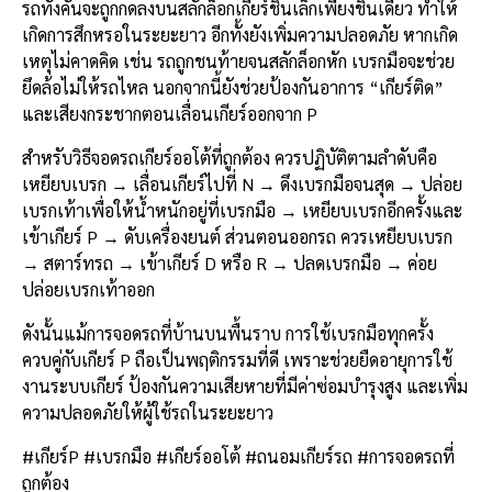
รถทั้งคันจะถูกกดลงบนสลักล็อกเกียร์ชิ้นเล็กเพียงชิ้นเดียว ทำให้
เกิดการสึกหรอในระยะยาว อีกทั้งยังเพิ่มความปลอดภัย หากเกิด
เหตุไม่คาดคิด เช่น รถถูกชนท้ายจนสลักล็อกหัก เบรกมือจะช่วย
ยึดล้อไม่ให้รถไหล นอกจากนี้ยังช่วยป้องกันอาการ “เกียร์ติด”
และเสียงกระชากตอนเลื่อนเกียร์ออกจาก P
สำหรับวิธีจอดรถเกียร์ออโต้ที่ถูกต้อง ควรปฏิบัติตามลำดับคือ
เหยียบเบรก → เลื่อนเกียร์ไปที่ N → ดึงเบรกมือจนสุด → ปล่อย
เบรกเท้าเพื่อให้น้ำหนักอยู่ที่เบรกมือ → เหยียบเบรกอีกครั้งและ
เข้าเกียร์ P → ดับเครื่องยนต์ ส่วนตอนออกรถ ควรเหยียบเบรก
→ สตาร์ทรถ → เข้าเกียร์ D หรือ R → ปลดเบรกมือ → ค่อย
ปล่อยเบรกเท้าออก
ดังนั้นแม้การจอดรถที่บ้านบนพื้นราบ การใช้เบรกมือทุกครั้ง
ควบคู่กับเกียร์ P ถือเป็นพฤติกรรมที่ดี เพราะช่วยยืดอายุการใช้
งานระบบเกียร์ ป้องกันความเสียหายที่มีค่าซ่อมบำรุงสูง และเพิ่ม
ความปลอดภัยให้ผู้ใช้รถในระยะยาว
#เกียร์P #เบรกมือ #เกียร์ออโต้ #ถนอมเกียร์รถ #การจอดรถที่
ถูกต้อง