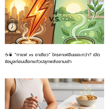
☕🍵 “กาแฟ vs ชาเขียว” ใครคาเฟอีนเยอะกว่า? เปิด
ข้อมูลก่อนเลือกแก้วปลุกพลังยามเช้า