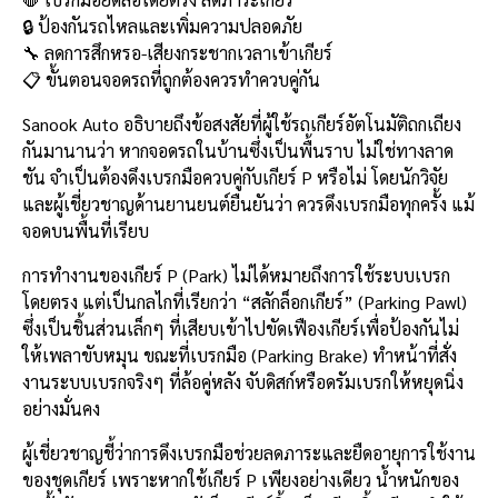
b
l
Li
e
🔒 ป้องกันรถไหลและเพิ่มความปลอดภัย
o
n
🔧 ลดการสึกหรอ-เสียงกระชากเวลาเข้าเกียร์
📋 ขั้นตอนจอดรถที่ถูกต้องควรทำควบคู่กัน
o
k
k
Sanook Auto อธิบายถึงข้อสงสัยที่ผู้ใช้รถเกียร์อัตโนมัติถกเถียง
กันมานานว่า หากจอดรถในบ้านซึ่งเป็นพื้นราบ ไม่ใช่ทางลาด
ชัน จำเป็นต้องดึงเบรกมือควบคู่กับเกียร์ P หรือไม่ โดยนักวิจัย
และผู้เชี่ยวชาญด้านยานยนต์ยืนยันว่า ควรดึงเบรกมือทุกครั้ง แม้
จอดบนพื้นที่เรียบ
การทำงานของเกียร์ P (Park) ไม่ได้หมายถึงการใช้ระบบเบรก
โดยตรง แต่เป็นกลไกที่เรียกว่า “สลักล็อกเกียร์” (Parking Pawl)
ซึ่งเป็นชิ้นส่วนเล็กๆ ที่เสียบเข้าไปขัดเฟืองเกียร์เพื่อป้องกันไม่
ให้เพลาขับหมุน ขณะที่เบรกมือ (Parking Brake) ทำหน้าที่สั่ง
งานระบบเบรกจริงๆ ที่ล้อคู่หลัง จับดิสก์หรือดรัมเบรกให้หยุดนิ่ง
อย่างมั่นคง
ผู้เชี่ยวชาญชี้ว่าการดึงเบรกมือช่วยลดภาระและยืดอายุการใช้งาน
ของชุดเกียร์ เพราะหากใช้เกียร์ P เพียงอย่างเดียว น้ำหนักของ