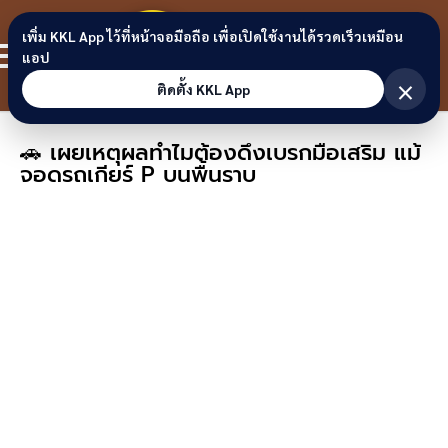
Skip to content
ขอนแก่น
เพิ่ม KKL App ไว้ที่หน้าจอมือถือ เพื่อเปิดใช้งานได้รวดเร็วเหมือน
สมาชิก
แอป
ลิงก์
×
ติดตั้ง KKL App
🚗 เผยเหตุผลทำไมต้องดึงเบรกมือเสริม แม้
จอดรถเกียร์ P บนพื้นราบ