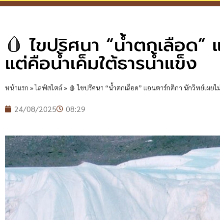
🩸 ไขปริศนา “น้ำตกเลือด” แ
แต่คือน้ำเค็มใต้ธารน้ำแข็ง
หน้าแรก
»
ไลฟ์สไตล์
»
🩸 ไขปริศนา “น้ำตกเลือด” แอนตาร์กติกา นักวิทย์เผยไม่ใช
24/08/2025
08:29