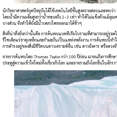
นักวิทยาศาสตร์ยุคปัจจุบันได้ใช้เทคโนโลยีขั้นสูงตรวจสอบและพบว่า 
โดยน้ำมีความเค็มสูงกว่าน้ำทะเลถึง 2–3 เท่า ทำให้ไม่แข็งตัวแม้อุณห
บางส่วน จึงทำให้ยังมีน้ำเหลวไหลออกมาได้ช้าๆ
สิ่งที่น่าทึ่งยิ่งกว่านั้นคือ การค้นพบแบคทีเรียโบราณที่สามารถอยู
รีไซเคิลแร่ธาตุเหล็กและกำมะถันเป็นแหล่งพลังงาน การค้นพบนี้ทำให้
การดำรงอยู่ของสิ่งมีชีวิตบนดาวเคราะห์อื่น เช่น ดาวอังคาร หรือดว
จากการค้นพบโดย Thomas Taylor กว่า 100 ปีก่อน มาจนถึงการศึกษาเ
ประตูสู่ความเข้าใจใหม่ทั้งเกี่ยวกับโลก และอาจรวมถึงโลกอื่นในจักรว