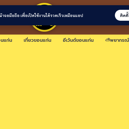
ขอนแก่นลิงก์
่หน้าจอมือถือ เพื่อเปิดใช้งานได้รวดเร็วเหมือนแอป
ติดตั
นแก่น
เที่ยวขอนแก่น
อีเว้นต์ขอนแก่น
⛅พยากรณ์