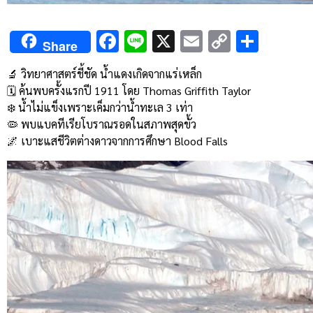
Facebook
Line
X
Email
Copy
Shar
Share
Link
🔬 วิทยาศาสตร์ชี้ชัด น้ำแดงเกิดจากแร่เหล็ก
🗓️ ค้นพบครั้งแรกปี 1911 โดย Thomas Griffith Taylor
❄️ น้ำไม่แข็งเพราะเค็มกว่าน้ำทะเล 3 เท่า
🦠 พบแบคทีเรียโบราณรอดในสภาพสุดขั้ว
🌌 เบาะแสชีวิตต่างดาวจากการศึกษา Blood Falls