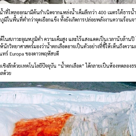
น้ำที่ไหลออกมามีต้นกำเนิดจากแหล่งน้ำเค็มลึกกว่า 400 เมตรใต้ธารน้ำ
ภูมิในพื้นที่ต่ำกว่าจุดเยือกแข็ง ทั้งยังเกิดการปล่อยพลังงานความร้อน
่รอดได้ในสภาวะอุณหภูมิต่ำ ความเค็มสูง และไร้แสงแดดเป็นเวลานับล้านปี
นักวิทยาศาสตร์มองว่าน้ำตกเลือดอาจเป็นตัวอย่างที่ชี้ให้เห็นถึงควา
งจันทร์ Europa ของดาวพฤหัสบดี
ชิงลึกด้วยเทคโนโลยีปัจจุบัน “น้ำตกเลือด” ได้กลายเป็นห้องทดลองธรร
าลด้วย