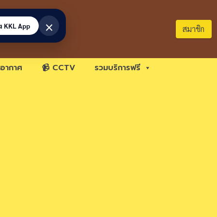
×
้ง KKL App
สมาชิก
อากาศ
📹 CCTV
รวมบริการฟรี