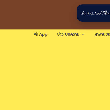
Skip to content
เพิ่ม KKL App ไว้ที
📲 App
ข่าว บทความ
หางานขอ