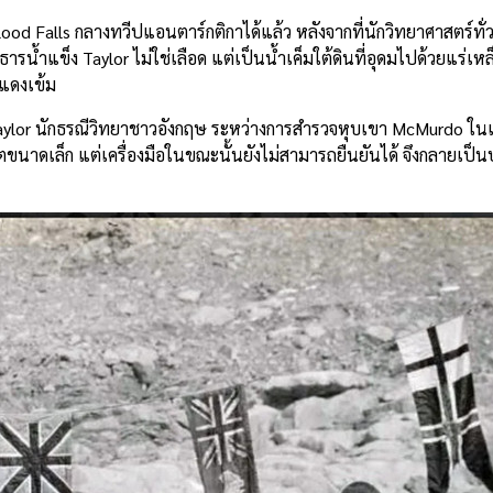
d Falls กลางทวีปแอนตาร์กติกาได้แล้ว หลังจากที่นักวิทยาศาสตร์ทั่ว
ำแข็ง Taylor ไม่ใช่เลือด แต่เป็นน้ำเค็มใต้ดินที่อุดมไปด้วยแร่เหล็ก
ีแดงเข้ม
h Taylor นักธรณีวิทยาชาวอังกฤษ ระหว่างการสำรวจหุบเขา McMurdo ใน
ขนาดเล็ก แต่เครื่องมือในขณะนั้นยังไม่สามารถยืนยันได้ จึงกลายเป็นปร