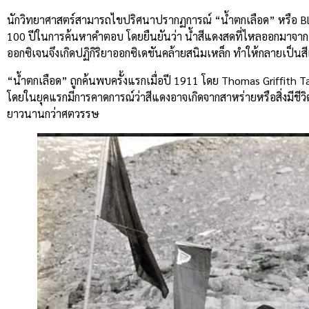
นักวิทยาศาสตร์สามารถไขปริศนาปรากฏการณ์ “น้ำตกเลือด” หรือ Bloo
100 ปีในการค้นหาคำตอบ โดยยืนยันว่า น้ำสีแดงสดที่ไหลออกมาจากธารน้
ออกซิเจนจึงเกิดปฏิกิริยาออกซิเดชันคล้ายสนิมเหล็ก ทำให้กลายเป็นส
“น้ำตกเลือด” ถูกค้นพบครั้งแรกเมื่อปี 1911 โดย Thomas Griffit
โดยในยุคแรกมีการคาดการณ์ว่าสีแดงอาจเกิดจากสาหร่ายหรือสิ่งมีชีวิต
ยาวนานกว่าศตวรรษ