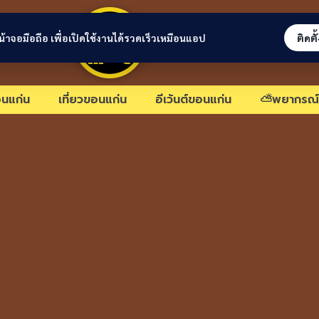
ขอนแก่นลิงก์
่หน้าจอมือถือ เพื่อเปิดใช้งานได้รวดเร็วเหมือนแอป
ติดตั
นแก่น
เที่ยวขอนแก่น
อีเว้นต์ขอนแก่น
⛅พยากรณ์