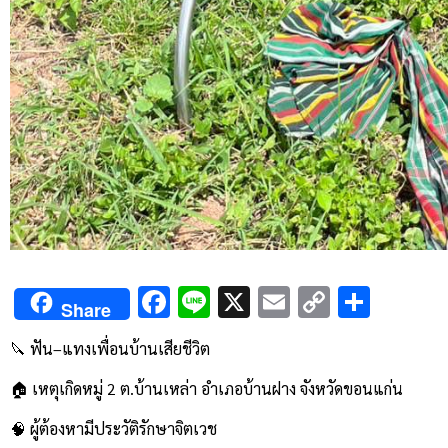
Facebook
Line
X
Email
Copy
Shar
Share
Link
🔪 ฟัน–แทงเพื่อนบ้านเสียชีวิต
🏠 เหตุเกิดหมู่ 2 ต.บ้านเหล่า อำเภอบ้านฝาง จังหวัดขอนแก่น
🧠 ผู้ต้องหามีประวัติรักษาจิตเวช