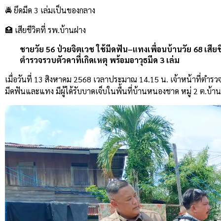
🚔 ยึดมีด 3 เล่มเป็นของกลาง
🏥 เสียชีวิตที่ รพ.บ้านฝาง
ชายวัย 56 ป่วยจิตเวช ใช้มีดฟัน–แทงเพื่อนบ้านวัย 68 เสียชี
ตำรวจรวบตัวคาที่เกิดเหตุ พร้อมอาวุธมีด 3 เล่ม
เมื่อวันที่ 13 สิงหาคม 2568 เวลาประมาณ 14.15 น. เจ้าหน้าที่ตำรวจ
มีดฟันและแทง มีผู้ได้รับบาดเจ็บในพื้นที่บ้านหนองชาด หมู่ 2 ต.บ้านเห