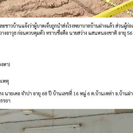
ชาวบ้านแจ้งว่าผู้บาดเจ็บถูกนำส่งโรงพยาบาลบ้านฝางแล้ว ส่วนผู้ก่อเหต
ห้วางอาวุธ ก่อนควบคุมตัว ทราบชื่อคือ นายสว่าง แสนหนองชาติ อายุ 56 
องหา)
ดเหตุ
นายเคอ จำปา อายุ 68 ปี บ้านเลขที่ 16 หมู่ 6 ต.บ้านเหล่า อ.บ้านฝา
บภรรยา