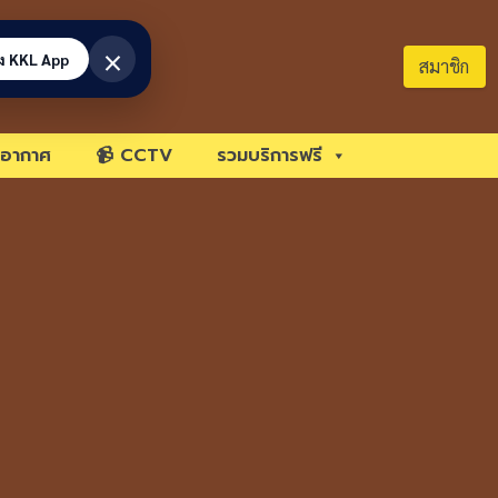
×
้ง KKL App
สมาชิก
อากาศ
📹 CCTV
รวมบริการฟรี