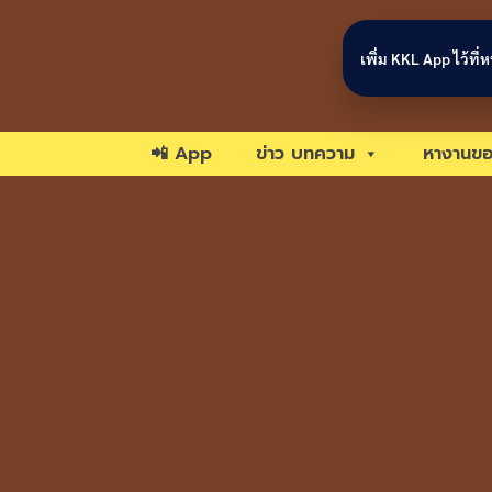
Skip to content
เพิ่ม KKL App ไว้ที
📲 App
ข่าว บทความ
หางานขอ