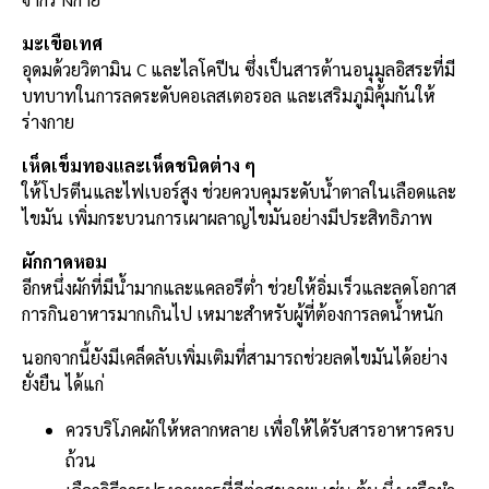
มะเขือเทศ
อุดมด้วยวิตามิน C และไลโคปีน ซึ่งเป็นสารต้านอนุมูลอิสระที่มี
บทบาทในการลดระดับคอเลสเตอรอล และเสริมภูมิคุ้มกันให้
ร่างกาย
เห็ดเข็มทองและเห็ดชนิดต่าง ๆ
ให้โปรตีนและไฟเบอร์สูง ช่วยควบคุมระดับน้ำตาลในเลือดและ
ไขมัน เพิ่มกระบวนการเผาผลาญไขมันอย่างมีประสิทธิภาพ
ผักกาดหอม
อีกหนึ่งผักที่มีน้ำมากและแคลอรีต่ำ ช่วยให้อิ่มเร็วและลดโอกาส
การกินอาหารมากเกินไป เหมาะสำหรับผู้ที่ต้องการลดน้ำหนัก
นอกจากนี้ยังมีเคล็ดลับเพิ่มเติมที่สามารถช่วยลดไขมันได้อย่าง
ยั่งยืน ได้แก่
ควรบริโภคผักให้หลากหลาย เพื่อให้ได้รับสารอาหารครบ
ถ้วน