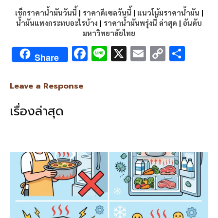
เช็กราคาน้ำมันวันนี้
|
ราคาดีเซลวันนี้
|
แนวโน้มราคาน้ำมัน
|
น้ำมันแพงกระทบอะไรบ้าง
|
ราคาน้ำมันพรุ่งนี้ ล่าสุด
|
อันดับ
มหาวิทยาลัยไทย
F
Li
X
E
C
S
Share
ac
n
m
o
h
e
e
ai
py
ar
Leave a Response
b
l
Li
e
เรื่องล่าสุด
o
n
o
k
k