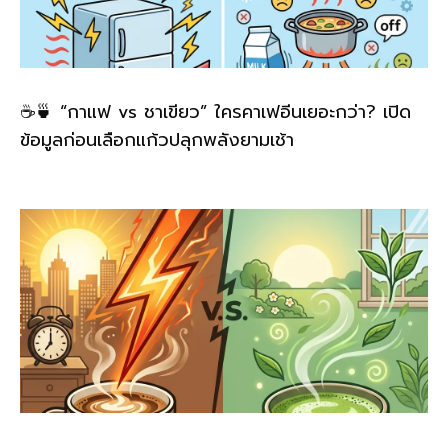
☕🍵 “กาแฟ vs ชาเขียว” ใครคาเฟอีนเยอะกว่า? เปิด
ข้อมูลก่อนเลือกแก้วปลุกพลังยามเช้า