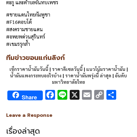
ตะกู และตำบลจันทบเพชร
#ชายแดนไทยกัมพูชา
#F16ตอบโต้
#สงครามชายแดน
#อพยพด่วนสุรินทร์
#เขมรรุกล้ำ
ทีมข่าวขอนแก่นลิงก์
เช็กราคาน้ำมันวันนี้
|
ราคาดีเซลวันนี้
|
แนวโน้มราคาน้ำมัน
|
น้ำมันแพงกระทบอะไรบ้าง
|
ราคาน้ำมันพรุ่งนี้ ล่าสุด
|
อันดับ
มหาวิทยาลัยไทย
F
Li
X
E
C
S
Share
ac
n
m
o
h
e
e
ai
py
ar
Leave a Response
b
l
Li
e
เรื่องล่าสุด
o
n