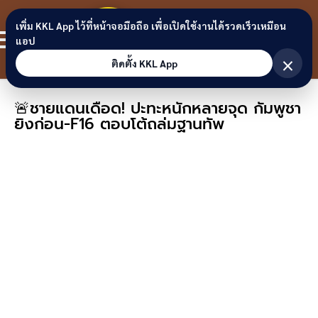
Skip to content
ขอนแก่น
เพิ่ม KKL App ไว้ที่หน้าจอมือถือ เพื่อเปิดใช้งานได้รวดเร็วเหมือน
สมาชิก
แอป
ลิงก์
×
ติดตั้ง KKL App
🚨ชายแดนเดือด! ปะทะหนักหลายจุด กัมพูชา
ยิงก่อน-F16 ตอบโต้ถล่มฐานทัพ