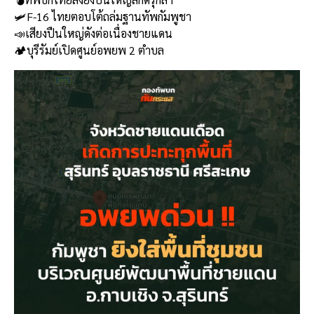
b
l
Li
e
🛩️F-16 ไทยตอบโต้ถล่มฐานทัพกัมพูชา
o
n
📣เสียงปืนใหญ่ดังต่อเนื่องชายแดน
🏕️บุรีรัมย์เปิดศูนย์อพยพ 2 ตำบล
o
k
k