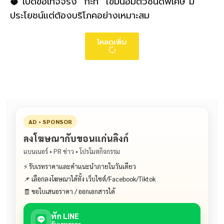
🥥 เปิดข้อเท็จจริง “กะทิ” ไขมันอิ่มตัวชนิดพิเศษ มี
ประโยชน์แต่ต้องบริโภคอย่างเหมาะสม
โหลดเพิ่ม
AD • SPONSOR
ลงโฆษณากับขอนแก่นลิงก์
แบนเนอร์ • PR ข่าว • โปรโมตกิจกรรม
⚡ รับเรทราคาและคำแนะนำภายในวันเดียว
📌 เลือกลงโฆษณาได้ทั้ง เว็บไซต์/Facebook/Tiktok
🧾 ขอใบเสนอราคา / ออกเอกสารได้
ทัก LINE
รับเรทราคา