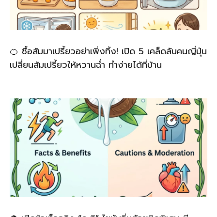
🍊 ซื้อส้มมาเปรี้ยวอย่าเพิ่งทิ้ง! เปิด 5 เคล็ดลับคนญี่ปุ่น
เปลี่ยนส้มเปรี้ยวให้หวานฉ่ำ ทำง่ายได้ที่บ้าน