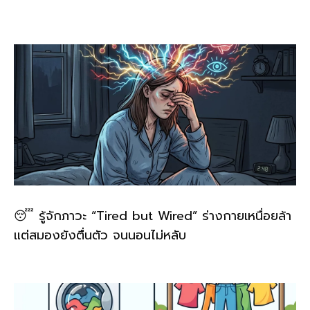
o
k
k
😴 รู้จักภาวะ “Tired but Wired” ร่างกายเหนื่อยล้า
แต่สมองยังตื่นตัว จนนอนไม่หลับ