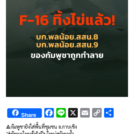
F
Li
X
E
C
S
Share
ac
n
m
o
h
🔺กัมพูชายิงใส่พื้นที่ชุมชน อ.กาบเชิง
e
e
ai
py
ar
💣ทัพบกไทยสั่งยิงปืนใหญ่สกัดรุกล้ำ