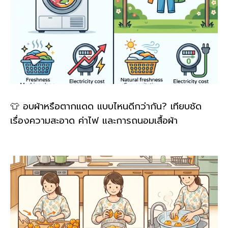
👕 อบผ้าหรือตากแดด แบบไหนดีกว่ากัน? เทียบชัด
เรื่องความสะอาด ค่าไฟ และการถนอมเสื้อผ้า