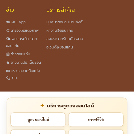
ข่าว
บริการสำคัญ
📲 KKL App
มุมสมาชิกขอนแก่นลิงก์
🎨 เครื่องมือแต่งภาพ
หางาน@ขอนแก่น
🌤️ พยากรณ์อากาศ
ลงประกาศรับสมัครงาน
ขอนแก่น
อีเวนต์@ขอนแก่น
📰 ข่าวขอนแก่น
🔥 ข่าวเด่นประเด็นร้อน
🎟️ ตรวจสลากกินแบ่ง
รัฐบาล
บริการดูดวงออนไลน์
ดูดวงออนไลน์
กราฟชีวิต