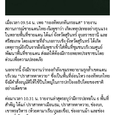
เมื่อเวลา 09.54 น. เพจ “กองทัพบกทันกระแส” รายงาน
สถานการณ์ชายแดนไทย-กัมพูชาว่า เกิดเหตุปะทะอย่างรุนแรง
ในหลายพื้นที่ชายแดน ได้แก่ จังหวัดสุรินทร์ อุบลราชธานี และ
ศรีสะเกษ โดยเฉพาะที่อำเภอกาบเชิง จังหวัดสุรินทร์ ได้เกิด
เหตุการณ์ยิงปืนจากฝั่งกัมพูชาเข้าใส่พื้นที่ชุมชนบริเวณศูนย์
พัฒนาพื้นที่ชายแดน ส่งผลให้ต้องมีการอพยพประชาชนโดย
ด่วนเพื่อความปลอดภัย
นอกจากนี้ ยังมีรายงานว่ากองกำลังเขมรพยายามรุกล้ำเขตแดน
บริเวณ “ปราสาทตาควาย” ซึ่งเป็นพื้นที่อ่อนไหว กองทัพบกไทย
จึงมีคำสั่งอนุมัติให้ใช้ปืนใหญ่ในการปกป้องอธิปไตยของชาติ
อย่างเด็ดขาด
ต่อมาเวลา 10.31 น. รายงานล่าสุดระบุว่ามีการปะทะใน 6 พื้นที่
สำคัญ ได้แก่ ปราสาทตาเมือนธม, ปราสาทตาควาย, ช่องบก,
เขาพระวิหาร (ห้วยตามาเรีย/ภูมะเขือ), ช่องอานม้า และช่อง