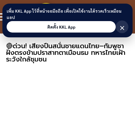
Skip to content
ขอนแก่น
เพิ่ม KKL App ไว้ที่หน้าจอมือถือ เพื่อเปิดใช้งานได้รวดเร็วเหมือน
สมาชิก
แอป
ลิงก์
×
ติดตั้ง KKL App
🔴ด่วน! เสียงปืนสนั่นชายแดนไทย–กัมพูชา
ฝั่งตรงข้ามปราสาทตาเมือนธม ทหารไทยเฝ้า
ระวังใกล้ชุมชน