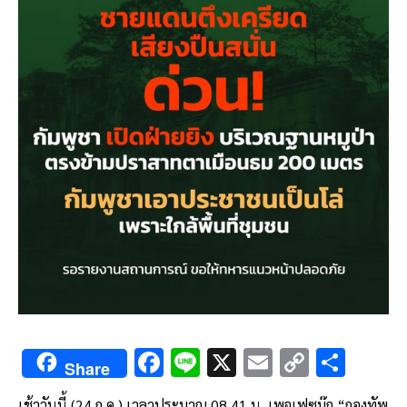
F
Li
X
E
C
S
Share
ac
n
m
o
h
เช้าวันนี้ (24 ก.ค.) เวลาประมาณ 08.41 น. เพจเฟซบุ๊ก “กองทัพ