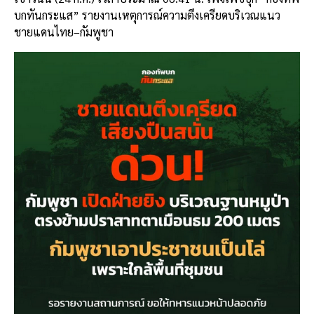
e
e
ai
py
ar
บกทันกระแส” รายงานเหตุการณ์ความตึงเครียดบริเวณแนว
b
l
Li
e
ชายแดนไทย–กัมพูชา
o
n
o
k
k