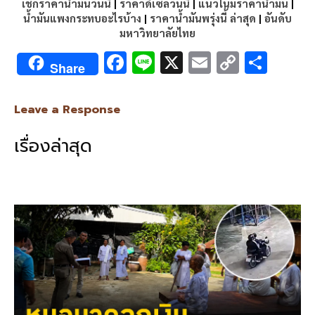
เช็กราคาน้ำมันวันนี้
|
ราคาดีเซลวันนี้
|
แนวโน้มราคาน้ำมัน
|
น้ำมันแพงกระทบอะไรบ้าง
|
ราคาน้ำมันพรุ่งนี้ ล่าสุด
|
อันดับ
มหาวิทยาลัยไทย
F
Li
X
E
C
S
Share
ac
n
m
o
h
e
e
ai
py
ar
Leave a Response
b
l
Li
e
เรื่องล่าสุด
o
n
o
k
k