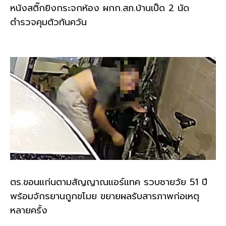
หนังสติ๊กยิงกระจกห้อง ผกก.สภ.บ้านเป็ด 2 นัด
ตำรวจคุมตัวทันควัน
ตร.ขอนแก่นตามสัญญาณแอร์แทค รวบชายวัย 51 ปี
พร้อมจักรยานถูกขโมย ขยายผลรับสารภาพก่อเหตุ
หลายครั้ง