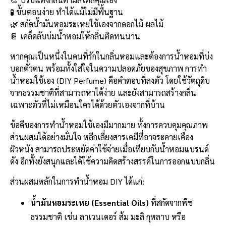
b
l
Li
e
🧪 ขั้นตอนง่าย ทำได้แม้ไม่มีพื้นฐาน
o
n
🌿 สกัดน้ำมันหอมระเหยใช้เองจากดอกไม้-ผลไม้
📔 เคล็ดลับบ่มน้ำหอมให้กลิ่นติดทนนาน
o
k
k
หากคุณเป็นหนึ่งในคนที่รักในกลิ่นหอมและต้องการน้ำหอมที่บ่ง
บอกตัวตน พร้อมทั้งใส่ใจในความปลอดภัยของสุขภาพ การทำ
น้ำหอมใช้เอง (DIY Perfume) คือคำตอบที่ลงตัว โดยใช้วัตถุดิบ
จากธรรมชาติที่สามารถหาได้ง่าย และยังสามารถสร้างกลิ่น
เฉพาะตัวที่ไม่เหมือนใครได้ด้วยตัวเองจากที่บ้าน
ข้อดีของการทำน้ำหอมใช้เองมีมากมาย ทั้งการควบคุมคุณภาพ
ส่วนผสมได้อย่างมั่นใจ หลีกเลี่ยงสารเคมีที่อาจระคายเคือง
ผิวหนัง สามารถประหยัดค่าใช้จ่ายเมื่อเทียบกับน้ำหอมแบรนด์
ดัง อีกทั้งยังสนุกและได้ใช้ความคิดสร้างสรรค์ในการออกแบบกลิ่น
ส่วนผสมหลักในการทำน้ำหอม DIY ได้แก่:
น้ำมันหอมระเหย (Essential Oils)
ที่สกัดจากพืช
ธรรมชาติ เช่น ลาเวนเดอร์ ส้ม มะลิ กุหลาบ หรือ