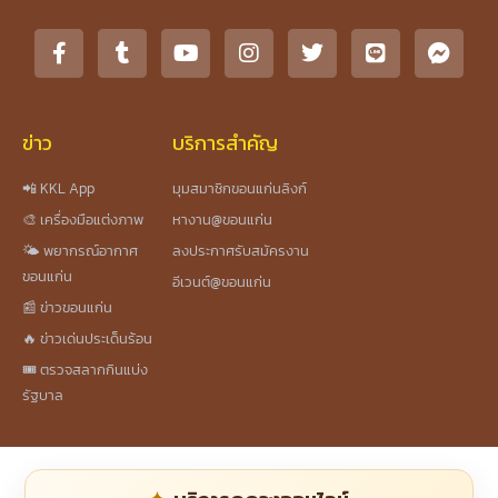
ข่าว
บริการสำคัญ
📲 KKL App
มุมสมาชิกขอนแก่นลิงก์
🎨 เครื่องมือแต่งภาพ
หางาน@ขอนแก่น
🌤️ พยากรณ์อากาศ
ลงประกาศรับสมัครงาน
ขอนแก่น
อีเวนต์@ขอนแก่น
📰 ข่าวขอนแก่น
🔥 ข่าวเด่นประเด็นร้อน
🎟️ ตรวจสลากกินแบ่ง
รัฐบาล