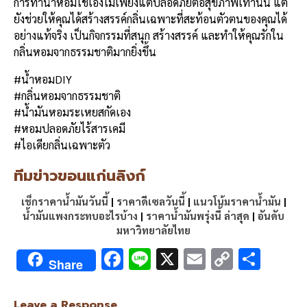
การทำน้ำหอมใช้เองไม่เพียงแต่ปลอดภัยต่อสุขภาพเท่านั้น แต่
ยังช่วยให้คุณได้สร้างสรรค์กลิ่นเฉพาะที่สะท้อนตัวตนของคุณได้
อย่างแท้จริง เป็นกิจกรรมที่สนุก สร้างสรรค์ และทำให้คุณรักใน
กลิ่นหอมจากธรรมชาติมากยิ่งขึ้น
#น้ำหอมDIY
#กลิ่นหอมจากธรรมชาติ
#น้ำมันหอมระเหยสกัดเอง
#หอมปลอดภัยไร้สารเคมี
#ไอเดียกลิ่นเฉพาะตัว
ทีมข่าวขอนแก่นลิงก์
เช็กราคาน้ำมันวันนี้
|
ราคาดีเซลวันนี้
|
แนวโน้มราคาน้ำมัน
|
น้ำมันแพงกระทบอะไรบ้าง
|
ราคาน้ำมันพรุ่งนี้ ล่าสุด
|
อันดับ
มหาวิทยาลัยไทย
F
Li
X
E
C
S
Share
ac
n
m
o
h
e
e
ai
py
ar
Leave a Response