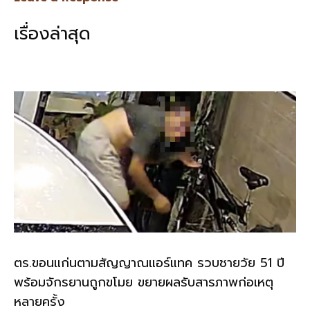
b
l
Li
e
เรื่องล่าสุด
o
n
o
k
k
ตร.ขอนแก่นตามสัญญาณแอร์แทค รวบชายวัย 51 ปี
พร้อมจักรยานถูกขโมย ขยายผลรับสารภาพก่อเหตุ
หลายครั้ง