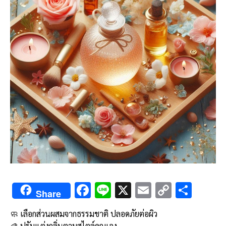
F
Li
X
E
C
S
Share
ac
n
m
o
h
🧼 เลือกส่วนผสมจากธรรมชาติ ปลอดภัยต่อผิว
e
e
ai
py
ar
🎨 ปรับแต่งกลิ่นตามสไตล์คุณเอง