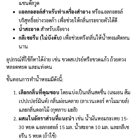
แซนดัลวูด
แอลกอฮอล์สำหรับทำเครื่องสำอาง
หรือแอลกอฮอล์
บริสุทธิ์อย่างวอดก้า เพื่อช่วยให้กลิ่นกระจายตัวได้ดี
น้ำสะอาด
สำหรับเจือจาง
กลีเซอรีน (ไม่บังคับ)
เพื่อช่วยตรึงกลิ่นให้น้ำหอมติดทน
นาน
อุปกรณ์ที่ใช้ก็หาได้ง่าย เช่น ขวดสเปรย์หรือขวดแก้ว ถ้วยตวง
หลอดหยด และแท่งคน
ขั้นตอนการทำน้ำหอมมีดังนี้:
เลือกกลิ่นที่คุณชอบ
โดยแบ่งเป็นกลิ่นสดชื่น (เลมอน ส้ม
เปปเปอร์มินต์) กลิ่นผ่อนคลาย (ลาเวนเดอร์ คาโมมายล์)
และกลิ่นดอกไม้ (กุหลาบ มะลิ)
ผสมในอัตราส่วนที่แนะนำ
เช่น น้ำมันหอมระเหย 15-
30 หยด แอลกอฮอล์ 15 มล. น้ำสะอาด 10 มล. และกลีเซ
อรีน 5 หยด (ถ้าใช้)