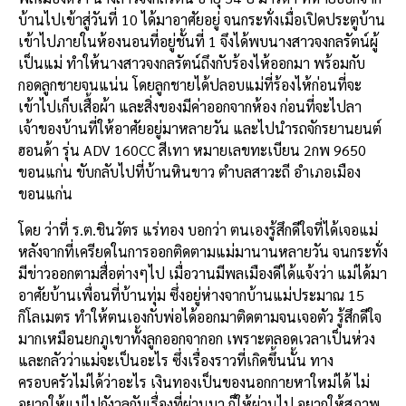
บ้านไปเข้าสู่วันที่ 10 ได้มาอาศัยอยู่ จนกระทั่งเมื่อเปิดประตูบ้าน
เข้าไปภายในห้องนอนที่อยู่ชั้นที่ 1 จึงได้พบนางสาวจงกลรัตน์ผู้
เป็นแม่ ทำให้นางสาวจงกลรัตน์ถึงกับร้องไห้ออกมา พร้อมกับ
กอดลูกชายจนแน่น โดยลูกชายได้ปลอบแม่ที่ร้องไห้ก่อนที่จะ
เข้าไปเก็บเสื้อผ้า และสิ่งของมีค่าออกจากห้อง ก่อนที่จะไปลา
เจ้าของบ้านที่ให้อาศัยอยู่มาหลายวัน และไปนำรถจักรยานยนต์
ฮอนด้า รุ่น ADV 160CC สีเทา หมายเลขทะเบียน 2กพ 9650
ขอนแก่น ขับกลับไปที่บ้านหินขาว ตำบลสาวะถี อำเภอเมือง
ขอนแก่น
โดย ว่าที่ ร.ต.ชินวัตร แร่ทอง บอกว่า ตนเองรู้สึกดีใจที่ได้เจอแม่
หลังจากที่เครียดในการออกติดตามแม่มานานหลายวัน จนกระทั่ง
มีข่าวออกตามสื่อต่างๆไป เมื่อวานมีพลเมืองดีได้แจ้งว่า แม่ได้มา
อาศัยบ้านเพื่อนที่บ้านทุ่ม ซึ่งอยู่ห่างจากบ้านแม่ประมาณ 15
กิโลเมตร ทำให้ตนเองกับพ่อได้ออกมาติดตามจนเจอตัว รู้สึกดีใจ
มากเหมือนยกภูเขาทั้งลูกออกจากอก เพราะตลอดเวลาเป็นห่วง
และกลัวว่าแม่จะเป็นอะไร ซึ่งเรื่องราวที่เกิดขึ้นนั้น ทาง
ครอบครัวไม่ได้ว่าอะไร เงินทองเป็นของนอกกายหาใหม่ได้ ไม่
อยากให้แม่ไปกังวลกับเรื่องที่ผ่านมา ก็ให้ผ่านไป อยากให้สภาพ