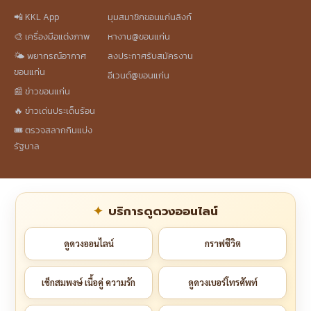
📲 KKL App
มุมสมาชิกขอนแก่นลิงก์
🎨 เครื่องมือแต่งภาพ
หางาน@ขอนแก่น
🌤️ พยากรณ์อากาศ
ลงประกาศรับสมัครงาน
ขอนแก่น
อีเวนต์@ขอนแก่น
📰 ข่าวขอนแก่น
🔥 ข่าวเด่นประเด็นร้อน
🎟️ ตรวจสลากกินแบ่ง
รัฐบาล
บริการดูดวงออนไลน์
ดูดวงออนไลน์
กราฟชีวิต
เช็กสมพงษ์ เนื้อคู่ ความรัก
ดูดวงเบอร์โทรศัพท์