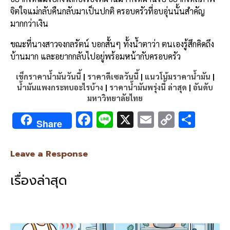
จิตใจแม่กลับคืนกลับมาเป็นปกติ ครอบครัวที่อบอุ่นนั้นสำคัญ
มากกว่าเงิน
ขณะที่นางสาวจงกลรัตน์ บอกสั้นๆ ทั้งน้ำตาว่า ตนเองรู้สึกคิดถึง
บ้านมาก และอยากกลับไปอยู่พร้อมหน้ากับครอบครัว
เช็กราคาน้ำมันวันนี้
|
ราคาดีเซลวันนี้
|
แนวโน้มราคาน้ำมัน
|
น้ำมันแพงกระทบอะไรบ้าง
|
ราคาน้ำมันพรุ่งนี้ ล่าสุด
|
อันดับ
มหาวิทยาลัยไทย
F
Li
X
E
C
S
Share
ac
n
m
o
h
e
e
ai
py
ar
Leave a Response
b
l
Li
e
เรื่องล่าสุด
o
n
o
k
k