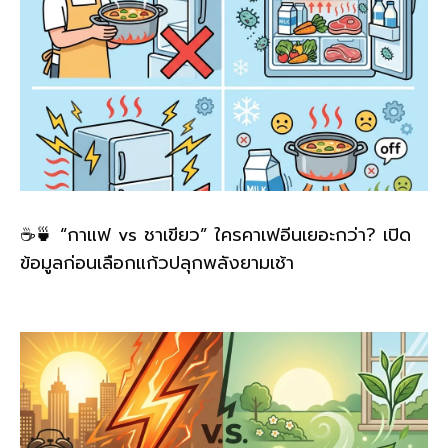
☕🍵 “กาแฟ vs ชาเขียว” ใครคาเฟอีนเยอะกว่า? เปิด
ข้อมูลก่อนเลือกแก้วปลุกพลังยามเช้า