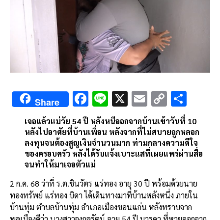
F
Li
X
E
C
S
Share
ac
n
m
o
h
เจอแล้วแม่วัย 54 ปี หลังหนีออกจากบ้านเข้าวันที่ 10
e
e
ai
py
ar
หลังไปอาศัยที่บ้านเพื่อน หลังจากที่ไม่สบายถูกหลอก
b
l
Li
e
ลงทุนจนต้องสูญเงินจำนวนมาก ท่ามกลางความดีใจ
ของครอบครัว หลังได้รับแจ้งเบาะแสที่เผยแพร่ผ่านสื่อ
o
n
จนทำให้มาเจอตัวแม่
o
k
2 ก.ค. 68 ว่าที่ ร.ต.ชินวัตร แร่ทอง อายุ 30 ปี พร้อมด้วยนาย
k
ทองทรัพย์ แร่ทอง บิดา ได้เดินทางมาที่บ้านหลังหนึ่ง ภายใน
บ้านทุ่ม ตำบลบ้านทุ่ม อำเภอเมืองขอนแก่น หลังทราบจาก
พลเมืองดีว่า นางสาวจงกลรัตน์ อายุ 54 ปี มารดา ที่หายออกจาก