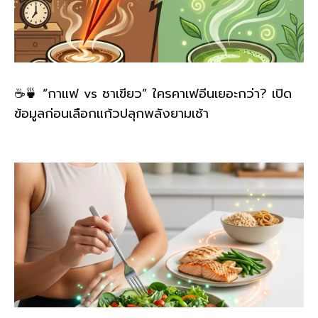
☕🍵 “กาแฟ vs ชาเขียว” ใครคาเฟอีนเยอะกว่า? เปิด
ข้อมูลก่อนเลือกแก้วปลุกพลังยามเช้า