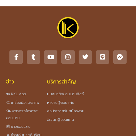
ข่าว
บริการสำคัญ
📲 KKL App
มุมสมาชิกขอนแก่นลิงก์
🎨 เครื่องมือแต่งภาพ
หางาน@ขอนแก่น
🌤️ พยากรณ์อากาศ
ลงประกาศรับสมัครงาน
ขอนแก่น
อีเวนต์@ขอนแก่น
📰 ข่าวขอนแก่น
🔥 ข่าวเด่นประเด็นร้อน