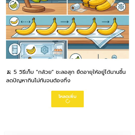
🍌 5 วิธีเก็บ “กล้วย” ชะลอสุก ยืดอายุให้อยู่ได้นานขึ้น
ลดปัญหากินไม่ทันจนต้องทิ้ง
โหลดเพิ่ม