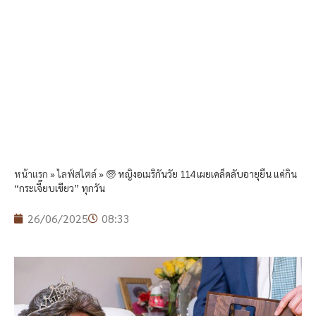
หน้าแรก
»
ไลฟ์สไตล์
»
🧓 หญิงอเมริกันวัย 114 เผยเคล็ดลับอายุยืน แค่กิน
“กระเจี๊ยบเขียว” ทุกวัน
26/06/2025
08:33