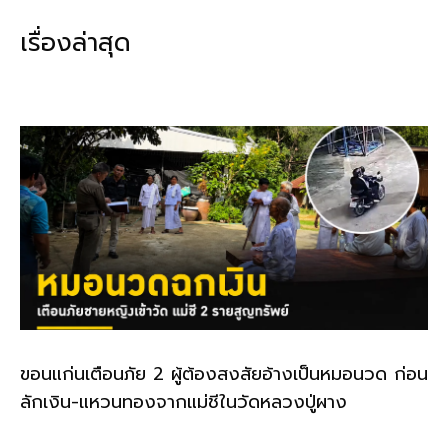
b
l
Li
e
เรื่องล่าสุด
o
n
o
k
k
ขอนแก่นเตือนภัย 2 ผู้ต้องสงสัยอ้างเป็นหมอนวด ก่อน
ลักเงิน-แหวนทองจากแม่ชีในวัดหลวงปู่ผาง