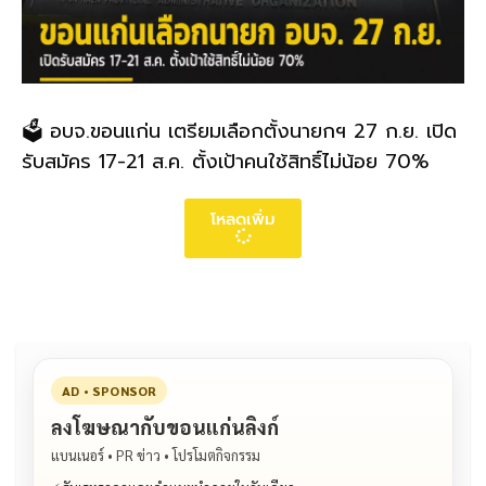
🗳️ อบจ.ขอนแก่น เตรียมเลือกตั้งนายกฯ 27 ก.ย. เปิด
รับสมัคร 17-21 ส.ค. ตั้งเป้าคนใช้สิทธิ์ไม่น้อย 70%
โหลดเพิ่ม
AD • SPONSOR
ลงโฆษณากับขอนแก่นลิงก์
แบนเนอร์ • PR ข่าว • โปรโมตกิจกรรม