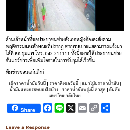
ด้านเจ้าหน้าที่ขอประชาชนช่วยสังเกตหญิงต้องสงสัยตาม
พฤติกรรมและลักษณะที่ปรากฏ หากพบเบาะแสสามารถแจ้งมา
ได้ที่ สภ.ชุมแพ โทร. 043‑311111 ทั้งนี้อยากให้ประชาชนช่วย
กันแชร์ข่าวเพื่อเพิ่มโอกาสในการจับกุมได้เร็วขึ้น
ทีมข่าวขอนแก่นลิงก์
เช็กราคาน้ำมันวันนี้
|
ราคาดีเซลวันนี้
|
แนวโน้มราคาน้ำมัน
|
น้ำมันแพงกระทบอะไรบ้าง
|
ราคาน้ำมันพรุ่งนี้ ล่าสุด
|
อันดับ
มหาวิทยาลัยไทย
F
Li
X
E
C
S
Share
ac
n
m
o
h
e
e
ai
py
ar
Leave a Response