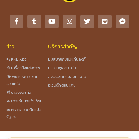
ข่าว
บริการสำคัญ
📲 KKL App
มุมสมาชิกขอนแก่นลิงก์
🎨 เครื่องมือแต่งภาพ
หางาน@ขอนแก่น
🌤️ พยากรณ์อากาศ
ลงประกาศรับสมัครงาน
ขอนแก่น
อีเวนต์@ขอนแก่น
📰 ข่าวขอนแก่น
🔥 ข่าวเด่นประเด็นร้อน
🎟️ ตรวจสลากกินแบ่ง
รัฐบาล