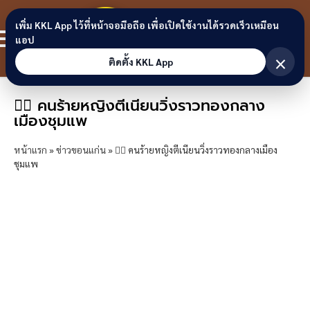
Skip to content
ขอนแก่น
เพิ่ม KKL App ไว้ที่หน้าจอมือถือ เพื่อเปิดใช้งานได้รวดเร็วเหมือน
สมาชิก
แอป
ลิงก์
×
ติดตั้ง KKL App
🏃‍♀️ คนร้ายหญิงตีเนียนวิ่งราวทองกลาง
เมืองชุมแพ
หน้าแรก
»
ข่าวขอนแก่น
»
🏃‍♀️ คนร้ายหญิงตีเนียนวิ่งราวทองกลางเมือง
ชุมแพ