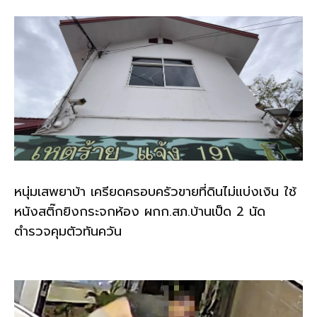
หนุ่มเสพยาบ้า เครียดครอบครัวขายที่ดินไม่แบ่งเงิน ใช้
หนังสติ๊กยิงกระจกห้อง ผกก.สภ.บ้านเป็ด 2 นัด
ตำรวจคุมตัวทันควัน