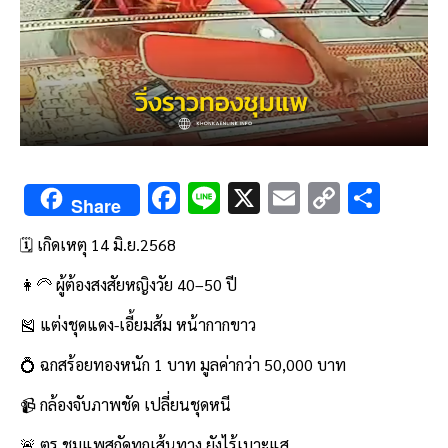
F
Li
X
E
C
S
Share
ac
n
m
o
h
🗓️ เกิดเหตุ 14 มิ.ย.2568
e
e
ai
py
ar
b
l
Li
e
👩‍🦳 ผู้ต้องสงสัยหญิงวัย 40–50 ปี
o
n
🎽 แต่งชุดแดง-เอี้ยมส้ม หน้ากากขาว
o
k
💍 ฉกสร้อยทองหนัก 1 บาท มูลค่ากว่า 50,000 บาท
k
📹 กล้องจับภาพชัด เปลี่ยนชุดหนี
🚨 ตร.ชุมแพสกัดทุกเส้นทาง ยังไร้เบาะแส