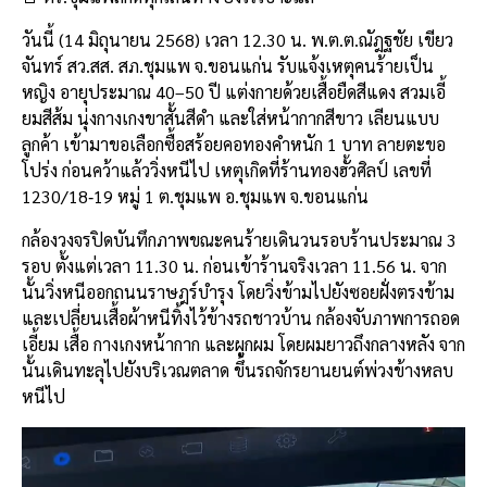
วันนี้ (14 มิถุนายน 2568) เวลา 12.30 น. พ.ต.ต.ณัฎฐชัย เขียว
จันทร์ สว.สส. สภ.ชุมแพ จ.ขอนแก่น รับแจ้งเหตุคนร้ายเป็น
หญิง อายุประมาณ 40–50 ปี แต่งกายด้วยเสื้อยืดสีแดง สวมเอี้
ยมสีส้ม นุ่งกางเกงขาสั้นสีดำ และใส่หน้ากากสีขาว เลียนแบบ
ลูกค้า เข้ามาขอเลือกซื้อสร้อยคอทองคำหนัก 1 บาท ลายตะขอ
โปร่ง ก่อนคว้าแล้ววิ่งหนีไป เหตุเกิดที่ร้านทองฮั้วศิลป์ เลขที่
1230/18‑19 หมู่ 1 ต.ชุมแพ อ.ชุมแพ จ.ขอนแก่น
กล้องวงจรปิดบันทึกภาพขณะคนร้ายเดินวนรอบร้านประมาณ 3
รอบ ตั้งแต่เวลา 11.30 น. ก่อนเข้าร้านจริงเวลา 11.56 น. จาก
นั้นวิ่งหนีออกถนนราษฎร์บำรุง โดยวิ่งข้ามไปยังซอยฝั่งตรงข้าม
และเปลี่ยนเสื้อผ้าหนีทิ้งไว้ข้างรถชาวบ้าน กล้องจับภาพการถอด
เอี้ยม เสื้อ กางเกงหน้ากาก และผูกผม โดยผมยาวถึงกลางหลัง จาก
นั้นเดินทะลุไปยังบริเวณตลาด ขึ้นรถจักรยานยนต์พ่วงข้างหลบ
หนีไป