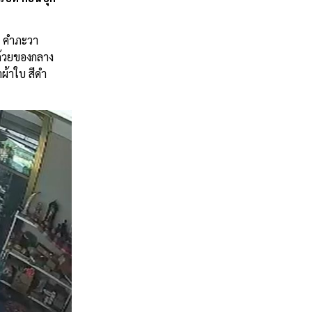
ิด คำภะวา
ด้วยของกลาง
ผ้าใบ สีดำ