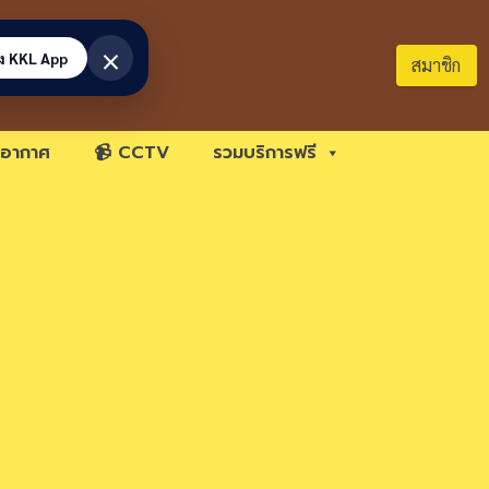
×
้ง KKL App
สมาชิก
อากาศ
📹 CCTV
รวมบริการฟรี