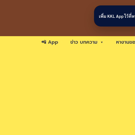
Skip to content
เพิ่ม KKL App ไว้ที
📲 App
ข่าว บทความ
หางานขอ