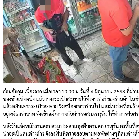
ก่อนจับกุม เนื่องจาก เมื่อเวลา 10.00 น.วันที่ 6 มิถุนายน 2568 ที่
ของชำแห่งหนึ่ง แล้ววางกระเป๋าสะพายไว้ที่เคาเตอร์ของร้านค้า ในช่วง
แล้วหยิบเอากระเป๋าสะพาย วิ่งหนีออกจากร้านไป และในช่วงที่คนร้ายก่อ
อยู่หมื่นกว่าบาท จึงเข้าแจ้งความกับตำรวจสภ.เวฬุวัน ให้ทำการสืบ
หลังรับแจ้งพนักงานสอบสวนประสานชุดสืบสวนสภ.เวฬุวัน ลงพื้นที
น่าจะเป็นคนต่างด้าว จึงลงพื้นที่ตรวจสอบตามหอพักต่างๆที่คนต่างด้