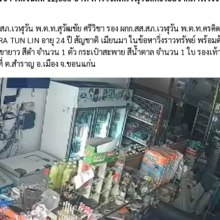
.สภ.เวฬุวัน พ.ต.ท.สุวัฒชัย ศรีวิชา รอง ผกก.สส.สภ.เวฬุวัน พ.ต.ท.ครค
RA TUN LIN อายุ 24 ปี สัญชาติ เมียนมา ในข้อหาวิ่งราวทรัพย์ พร้อม
ายาว สีดำ จำนวน 1 ตัว กระเป๋าสะพาย สีน้ำตาล จำนวน 1 ใบ รองเท้า
้นที่ ต.สำราญ อ.เมือง จ.ขอนแก่น