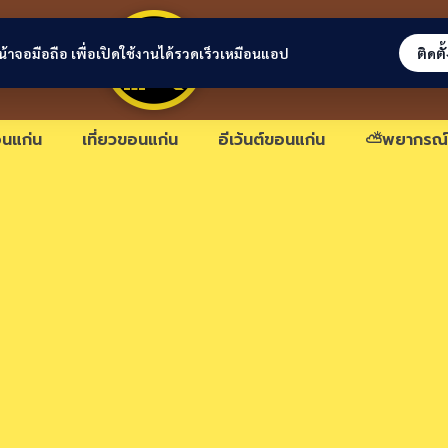
ขอนแก่นลิงก์
่หน้าจอมือถือ เพื่อเปิดใช้งานได้รวดเร็วเหมือนแอป
ติดตั
นแก่น
เที่ยวขอนแก่น
อีเว้นต์ขอนแก่น
⛅พยากรณ์