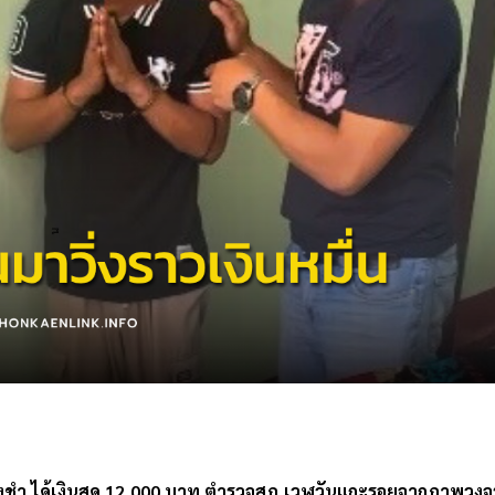
e
องชำ ได้เงินสด 12,000 บาท ตำรวจสภ.เวฬุวันแกะรอยจากภาพวงจร