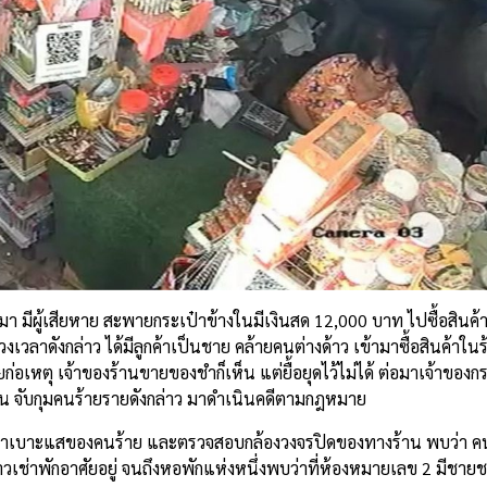
ผ่านมา มีผู้เสียหาย สะพายกระเป๋าข้างในมีเงินสด 12,000 บาท ไปซื้อสินค
เวลาดังกล่าว ได้มีลูกค้าเป็นชาย คล้ายคนต่างด้าว เข้ามาซื้อสินค้าในร
เหตุ เจ้าของร้านขายของชำก็เห็น แต่ยื้อยุดไว้ไม่ได้ ต่อมาเจ้าของกระ
สวน จับกุมคนร้ายรายดังกล่าว มาดำเนินคดีตามกฎหมาย
่หาเบาะแสของคนร้าย และตรวจสอบกล้องวงจรปิดของทางร้าน พบว่า ค
าวเช่าพักอาศัยอยู่ จนถึงหอพักแห่งหนึ่งพบว่าที่ห้องหมายเลข 2 มีชายช