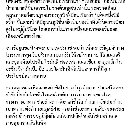
เห็ดเผาะ หรือที่ชาวภาคเหนือเรียกกันว่า “เห็ดถอบ” ถือเป็นเห็ด
ป่าหายากที่ขึ้นเฉพาะในช่วงต้นฤดูฝนเท่านั้น ระหว่างเดือน
พฤษภาคมถึงกรกฎาคมของทุกปี จึงมีคนเรียกว่า “เห็ดหนึ่งปีมี
ครั้ง” ขึ้นตามป่าที่มีอุณหภูมิชื้น จัดเป็นของป่าที่ได้รับความนิยม
สูงในหมู่ผู้บริโภค โดยเฉพาะในภาคเหนือและภาคตะวันออก
เฉียงเหนือของไทย
จากข้อมูลของโรงพยาบาลเพชรเวช พบว่า เห็ดเผาะมีคุณค่าทาง
โภชนาการสูง ในปริมาณ 100 กรัม ให้พลังงาน 45 กิโลแคลอรี
และอุดมด้วยโปรตีน ไขมันดี ฟอสเฟต แคลเซียม ธาตุเหล็ก ไน
อะซีน วิตามินบี1 บี2 และวิตามินซี จัดเป็นอาหารที่มีคุณ
ประโยชน์หลากหลาย
สรรพคุณของเห็ดเผาะเด่นชัดในการบำรุงร่างกาย ช่วยเสริมพละ
กำลัง ป้องกันโรคหัวใจและโรคตับ บรรเทาอาการของโรค
กระเพาะอาหาร ช่วยล้างสารพิษ แก้ช้ำใน ต้านการอักเสบ ต้าน
เบาหวาน ต่อต้านอนุมูลอิสระ รวมถึงช่วยลดความเสี่ยงของเซลล์
มะเร็ง บำรุงระบบภูมิคุ้มกัน ลดโอกาสเกิดโรคอัลไซเมอร์ และ
ควบคุมความดันโลหิต