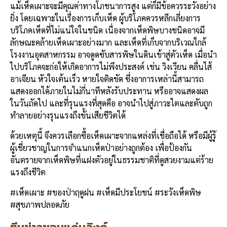
แม้เห็ดเผาะจะมีคุณค่าทางโภชนาการสูง แต่ก็มีข้อควรระวังอย่าง
ยิ่ง โดยเฉพาะในเรื่องการเก็บเห็ด ผู้บริโภคควรหลีกเลี่ยงการ
บริโภคเห็ดที่ไม่แน่ใจในชนิด เนื่องจากเห็ดพิษบางชนิดอาจมี
ลักษณะคล้ายเห็ดเผาะอย่างมาก และเห็ดที่เก็บจากบริเวณใกล้
โรงงานอุตสาหกรรม อาจดูดซับสารพิษในดินเข้าสู่ตัวเห็ด เมื่อนำ
ไปบริโภคจะก่อให้เกิดอาการไม่พึงประสงค์ เช่น วิงเวียน คลื่นไส้
อาเจียน หัวใจเต้นเร็ว หายใจติดขัด ซึ่งอาการเหล่านี้สามารถ
แสดงออกได้ภายในไม่กี่นาทีหลังรับประทาน หรืออาจแสดงผล
ในวันถัดไป และที่รุนแรงที่สุดคือ อาจนำไปสู่ภาวะไตและตับถูก
ทำลายอย่างรุนแรงถึงขั้นเสียชีวิตได้
ด้วยเหตุนี้ จึงควรเลือกซื้อเห็ดเผาะจากแหล่งที่เชื่อถือได้ หรือมีผู้รู้
ผู้เชี่ยวชาญในการจำแนกเห็ดป่าอย่างถูกต้อง เพื่อป้องกัน
อันตรายจากเห็ดพิษที่แฝงตัวอยู่ในธรรมชาติที่ดูสวยงามแต่ร้าย
แรงถึงชีวิต
#เห็ดเผาะ #ของป่าฤดูฝน #เห็ดมีประโยชน์ #ระวังเห็ดพิษ
#สุขภาพปลอดภัย