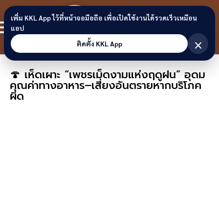
Skip to content
ขอนแก่น
เพิ่ม KKL App ไว้ที่หน้าจอมือถือ เพื่อเปิดใช้งานได้รวดเร็วเหมือน
สมาชิก
แอป
ลิงก์
×
ติดตั้ง KKL App
🍄 เห็ดเผาะ “เพชรเม็ดงามแห่งฤดูฝน” อุดม
คุณค่าทางอาหาร–เสี่ยงอันตรายหากบริโภค
ผิด