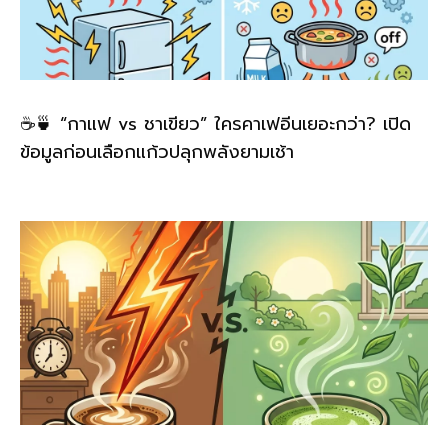
☕🍵 “กาแฟ vs ชาเขียว” ใครคาเฟอีนเยอะกว่า? เปิด
ข้อมูลก่อนเลือกแก้วปลุกพลังยามเช้า