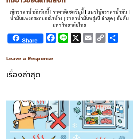
ทีมข่าวขอนแก่นลิงก์
เช็กราคาน้ำมันวันนี้
|
ราคาดีเซลวันนี้
|
แนวโน้มราคาน้ำมัน
|
น้ำมันแพงกระทบอะไรบ้าง
|
ราคาน้ำมันพรุ่งนี้ ล่าสุด
|
อันดับ
มหาวิทยาลัยไทย
F
Li
X
E
C
S
Share
ac
n
m
o
h
e
e
ai
py
ar
Leave a Response
b
l
Li
e
เรื่องล่าสุด
o
n
o
k
k