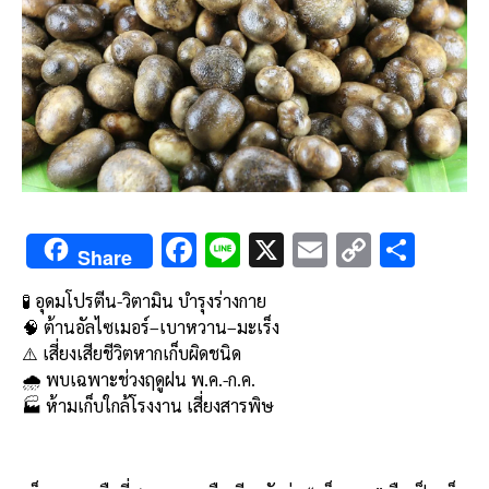
F
Li
X
E
C
S
Share
ac
n
m
o
h
🧪 อุดมโปรตีน-วิตามิน บำรุงร่างกาย
e
e
ai
py
ar
🧠 ต้านอัลไซเมอร์–เบาหวาน–มะเร็ง
b
l
Li
e
⚠️ เสี่ยงเสียชีวิตหากเก็บผิดชนิด
o
n
🌧️ พบเฉพาะช่วงฤดูฝน พ.ค.-ก.ค.
🏭 ห้ามเก็บใกล้โรงงาน เสี่ยงสารพิษ
o
k
k