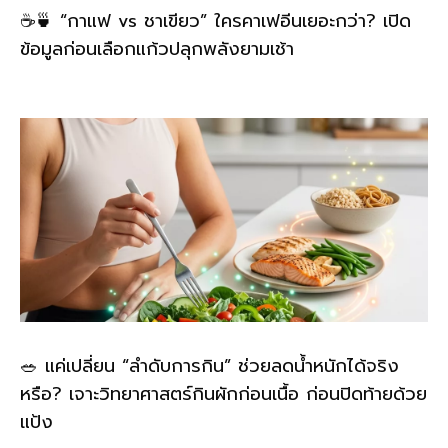
☕🍵 “กาแฟ vs ชาเขียว” ใครคาเฟอีนเยอะกว่า? เปิด
ข้อมูลก่อนเลือกแก้วปลุกพลังยามเช้า
🥗 แค่เปลี่ยน “ลำดับการกิน” ช่วยลดน้ำหนักได้จริง
หรือ? เจาะวิทยาศาสตร์กินผักก่อนเนื้อ ก่อนปิดท้ายด้วย
แป้ง