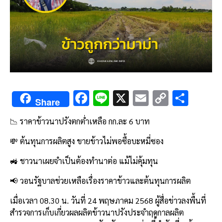
F
Li
X
E
C
S
Share
ac
n
m
o
h
📉 ราคาข้าวนาปรังตกต่ำเหลือ กก.ละ 6 บาท
e
e
ai
py
ar
b
l
Li
e
💸 ต้นทุนการผลิตสูง ขายข้าวไม่พอซื้อบะหมี่ซอง
o
n
🚜 ชาวนาเผยจำเป็นต้องทำนาต่อ แม้ไม่คุ้มทุน
o
k
📢 วอนรัฐบาลช่วยเหลือเรื่องราคาข้าวและต้นทุนการผลิต
k
เมื่อเวลา 08.30 น. วันที่ 24 พฤษภาคม 2568 ผู้สื่อข่าวลงพื้นที่
สำรวจการเก็บเกี่ยวผลผลิตข้าวนาปรังประจำฤดูกาลผลิต