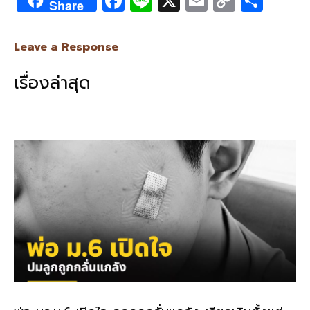
F
Li
X
E
C
S
Share
ac
n
m
o
h
e
e
ai
py
ar
Leave a Response
b
l
Li
e
เรื่องล่าสุด
o
n
o
k
k