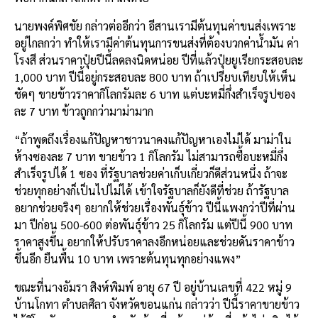
นายพงค์พิศชัย กล่าวต่ออีกว่า อีสานเรามีต้นทุนค่าขนส่งเพราะ
อยู่ไกลกว่า ทำให้เรามีค่าต้นทุนการขนส่งที่ต้องบวกค่าน้ำมัน ค่า
โรงสี ส่วนราคาปุ๋ยปีนี้ลดลงนิดหน่อย ปีที่แล้วปุ๋ยยูเรียกระสอบละ
1,000 บาท ปีนี้อยู่กระสอบละ 800 บาท ถ้าเปรียบเทียบให้เห็น
ชัดๆ ขายข้าวราคากิโลกรัมละ 6 บาท แต่บะหมี่กึ่งสำเร็จรูปซอง
ละ 7 บาท ข้าวถูกกว่ามาม่ามาก
“ถ้าพูดถึงเรื่องแก้ปัญหาชาวนาคงแก้ปัญหาเองไม่ได้ มาม่าใน
ห้างซองละ 7 บาท ขายข้าว 1 กิโลกรัม ไม่สามารถซื้อบะหมี่กึ่ง
สำเร็จรูปได้ 1 ซอง ที่รัฐบาลช่วยค่าเก็บเกี่ยวก็ดีส่วนหนึ่ง ถ้าจะ
ช่วยทุกอย่างก็เป็นไปไม่ได้ เข้าใจรัฐบาลก็ยังดีที่ช่วย ถ้ารัฐบาล
อยากช่วยจริงๆ อยากให้ช่วยเรื่องพันธุ์ข้าว ปีนี้แพงกว่าปีที่ผ่าน
มา ปีก่อน 500-600 ต่อพันธุ์ข้าว 25 กิโลกรัม แต่ปีนี้ 900 บาท
ราคาสูงขึ้น อยากให้ปรับราคาลงอีกหน่อยและช่วยดันราคาข้าว
ขึ้นอีก ยืนพื้น 10 บาท เพราะต้นทุนทุกอย่างแพง”
ขณะที่นางอัมรา สิงห์พิมพ์ อายุ 67 ปี อยู่บ้านเลขที่ 422 หมู่ 9
บ้านโกทา ตำบลศิลา จังหวัดขอนแก่น กล่าวว่า ปีนี้ราคาขายข้าว