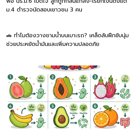
พ่อ นร.ม.6 เปิดใจ ลูกถูกกลั่นแกล้ง-เรียกเงินตั้งแต่
ม.4 ตำรวจนัดสอบเยาวชน 3 คน
🚗 ทำไมต้องวางชามน้ำบนเบาะรถ? เคล็ดลับฝึกขับนุ่ม
ช่วยประหยัดน้ำมันและเพิ่มความปลอดภัย