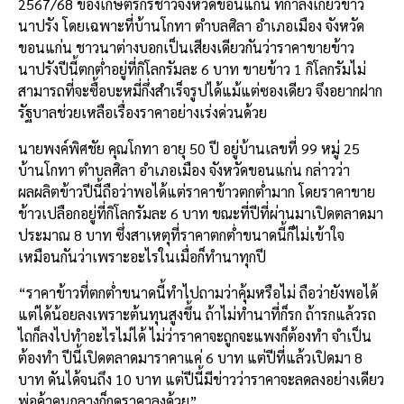
2567/68 ของเกษตรกรชาวจังหวัดขอนแก่น ที่กำลังเกี่ยวข้าว
นาปรัง โดยเฉพาะที่บ้านโกทา ตำบลศิลา อำเภอเมือง จังหวัด
ขอนแก่น ชาวนาต่างบอกเป็นเสียงเดียวกันว่าราคาขายข้าว
นาปรังปีนี้ตกต่ำอยู่ที่กิโลกรัมละ 6 บาท ขายข้าว 1 กิโลกรัมไม่
สามารถที่จะซื้อบะหมี่กึ่งสำเร็จรูปได้แม้แต่ซองเดียว จึงอยากฝาก
รัฐบาลช่วยเหลือเรื่องราคาอย่างเร่งด่วนด้วย
นายพงค์พิศชัย คุณโกทา อายุ 50 ปี อยู่บ้านเลขที่ 99 หมู่ 25
บ้านโกทา ตำบลศิลา อำเภอเมือง จังหวัดขอนแก่น กล่าวว่า
ผลผลิตข้าวปีนี้ถือว่าพอได้แต่ราคาข้าวตกต่ำมาก โดยราคาขาย
ข้าวเปลือกอยู่ที่กิโลกรัมละ 6 บาท ขณะที่ปีที่ผ่านมาเปิดตลาดมา
ประมาณ 8 บาท ซึ่งสาเหตุที่ราคาตกต่ำขนาดนี้ก็ไม่เข้าใจ
เหมือนกันว่าเพราะอะไรในเมื่อก็ทำนาทุกปี
“ราคาข้าวที่ตกต่ำขนาดนี้ทำไปถามว่าคุ้มหรือไม่ ถือว่ายังพอได้
แต่ได้น้อยลงเพราะต้นทุนสูงขึ้น ถ้าไม่ทำนาที่ก็รก ถ้ารกแล้วรถ
ไถก็ลงไปทำอะไรไม่ได้ ไม่ว่าราคาจะถูกจะแพงก็ต้องทำ จำเป็น
ต้องทำ ปีนี้เปิดตลาดมาราคาแค่ 6 บาท แต่ปีที่แล้วเปิดมา 8
บาท ดันได้จนถึง 10 บาท แต่ปีนี้มีข่าวว่าราคาจะลดลงอย่างเดียว
พ่อค้าคนกลางก็กดราคาลงด้วย”