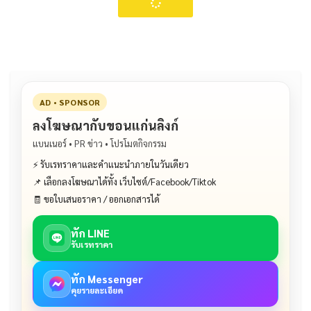
AD • SPONSOR
ลงโฆษณากับขอนแก่นลิงก์
แบนเนอร์ • PR ข่าว • โปรโมตกิจกรรม
⚡ รับเรทราคาและคำแนะนำภายในวันเดียว
📌 เลือกลงโฆษณาได้ทั้ง เว็บไซต์/Facebook/Tiktok
🧾 ขอใบเสนอราคา / ออกเอกสารได้
ทัก LINE
รับเรทราคา
ทัก Messenger
คุยรายละเอียด