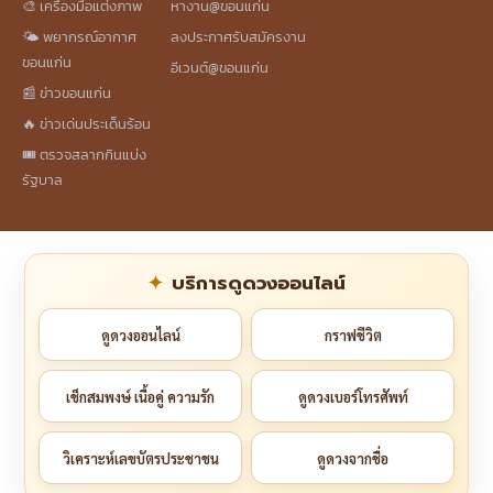
🎨 เครื่องมือแต่งภาพ
หางาน@ขอนแก่น
🌤️ พยากรณ์อากาศ
ลงประกาศรับสมัครงาน
ขอนแก่น
อีเวนต์@ขอนแก่น
📰 ข่าวขอนแก่น
🔥 ข่าวเด่นประเด็นร้อน
🎟️ ตรวจสลากกินแบ่ง
รัฐบาล
บริการดูดวงออนไลน์
ดูดวงออนไลน์
กราฟชีวิต
เช็กสมพงษ์ เนื้อคู่ ความรัก
ดูดวงเบอร์โทรศัพท์
วิเคราะห์เลขบัตรประชาชน
ดูดวงจากชื่อ