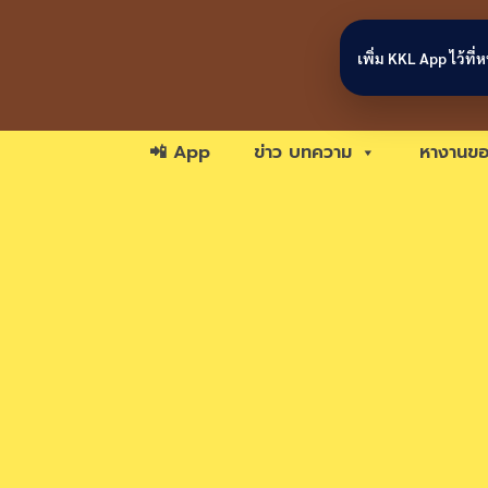
Skip to content
เพิ่ม KKL App ไว้ที
📲 App
ข่าว บทความ
หางานขอ