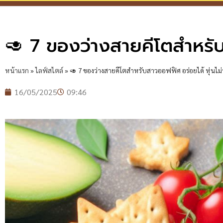
🥑 7 ของว่างสายคีโตสำหรับ
หน้าแรก
»
ไลฟ์สไตล์
»
🥑 7 ของว่างสายคีโตสำหรับสาวออฟฟิศ อร่อยได้ หุ่นไม่
16/05/2025
09:46