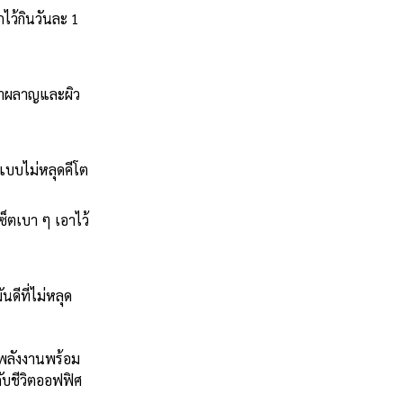
ไว้กินวันละ 1
เผาผลาญและผิว
มแบบไม่หลุดคีโต
ซ็ตเบา ๆ เอาไว้
ดีที่ไม่หลุด
มีพลังงานพร้อม
กับชีวิตออฟฟิศ