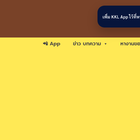
Skip to content
เพิ่ม KKL App ไว้ที
📲 App
ข่าว บทความ
หางานขอ