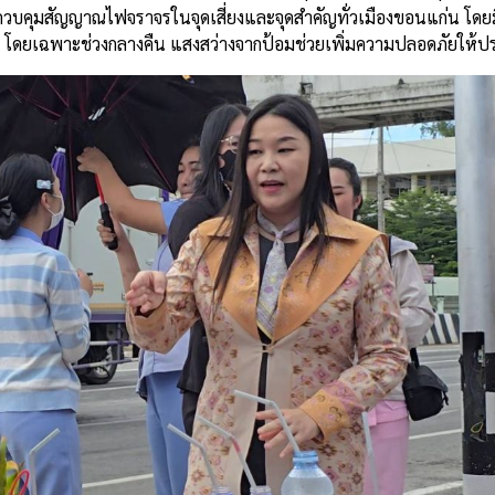
วบคุมสัญญาณไฟจราจรในจุดเสี่ยงและจุดสำคัญทั่วเมืองขอนแก่น โดยม
ม โดยเฉพาะช่วงกลางคืน แสงสว่างจากป้อมช่วยเพิ่มความปลอดภัยให้