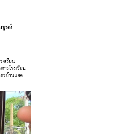
มบูรณ์
รงเรียน
ยการโรงเรียน
ภูธรบ้านแฮด