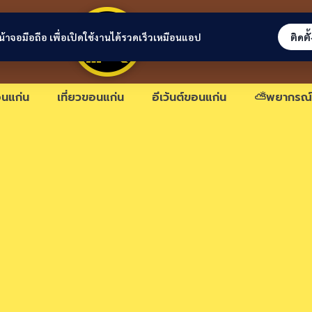
ขอนแก่นลิงก์
่หน้าจอมือถือ เพื่อเปิดใช้งานได้รวดเร็วเหมือนแอป
ติดตั
นแก่น
เที่ยวขอนแก่น
อีเว้นต์ขอนแก่น
⛅พยากรณ์