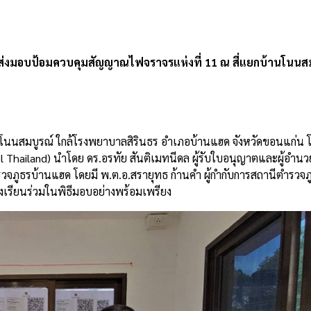
e
 ส่งมอบป้อมควบคุมสัญญาณไฟจราจรแห่งที่ 11 ณ สี่แยกบ้านโนนส
นโนนสมบูรณ์ ใกล้โรงพยาบาลสิรินธร อำเภอบ้านแฮด จังหวัดขอนแก่น โ
Thailand) นำโดย ดร.อรทัย สันติเมทนีดล ผู้รับใบอนุญาตและผู้อำนว
วจภูธรบ้านแฮด โดยมี พ.ต.อ.สรายุทธ ก้านคำ ผู้กำกับการสถานีตำรวจ
รงเรียนร่วมในพิธีมอบอย่างพร้อมเพรียง