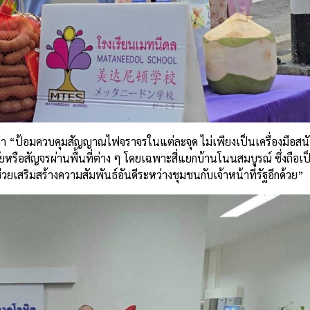
่า “ป้อมควบคุมสัญญาณไฟจราจรในแต่ละจุด ไม่เพียงเป็นเครื่องมือสน
ัยหรือสัญจรผ่านพื้นที่ต่าง ๆ โดยเฉพาะสี่แยกบ้านโนนสมบูรณ์ ซึ่งถือเ
วยเสริมสร้างความสัมพันธ์อันดีระหว่างชุมชนกับเจ้าหน้าที่รัฐอีกด้วย”