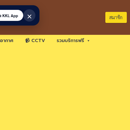
×
้ง KKL App
สมาชิก
อากาศ
📹 CCTV
รวมบริการฟรี