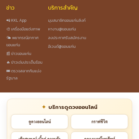
ข่าว
บริการสำคัญ
📲 KKL App
มุมสมาชิกขอนแก่นลิงก์
🎨 เครื่องมือแต่งภาพ
หางาน@ขอนแก่น
🌤️ พยากรณ์อากาศ
ลงประกาศรับสมัครงาน
ขอนแก่น
อีเวนต์@ขอนแก่น
📰 ข่าวขอนแก่น
🔥 ข่าวเด่นประเด็นร้อน
🎟️ ตรวจสลากกินแบ่ง
รัฐบาล
บริการดูดวงออนไลน์
ดูดวงออนไลน์
กราฟชีวิต
เช็กสมพงษ์ เนื้อคู่ ความรัก
ดูดวงเบอร์โทรศัพท์