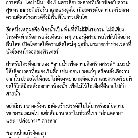
การหลั่ง “โดปามีน” ซึ่งเป็นสารสื่อประสาทที่เกี่ยวข้องกับความ
สุข ความกระตือรือร้น และแรงจูงใจ เมื่อลดระดับความเครียดลง
ความคิดสร้างสรรค์จึงมีพื้นที่ในการเติบโต
อีกหนึ่งเหตุผลคือ ห้องน้ำเป็นพื้นที่ที่ไม่มีสิ่งรบกวน ไม่มีเสียง
โทรศัพท์ หรือการแจ้งเตือนต่างๆ สมองจึงสามารถโฟกัสได้อย่าง
ลื่นไหล เปิดโอกาสให้ความคิดใหม่ๆ ผุดขึ้นมามากกว่าช่วงเวลาที่
นั่งจ้องหน้าจอคอมพิวเตอร์
สำหรับใครที่อยากลอง “อาบน้ำเพื่อความคิดสร้างสรรค์” แนะนำ
ให้เลือกเวลาที่สมองเริ่มตื้อ เช่น ตอนบ่ายแก่ๆ หรือหลังเลิกงาน
จากนั้นปล่อยใจให้ลอย ไม่ต้องพยายามคิดอะไร และควรเตรียมที่
จดไว้ใกล้มือหลังออกจากห้องน้ำ เพื่อไม่ให้ไอเดียที่ดีหายไปกับ
สายน้ำ
อย่าลืมว่า บางครั้งความคิดสร้างสรรค์ก็ไม่ได้มาพร้อมกับความ
พยายามเสมอไป แต่กลับมาหาเราในช่วงที่เรา “ผ่อนคลาย”
และ “ปล่อยวาง” ต่างหาก
#อาบน้ำแล้วคิดออก