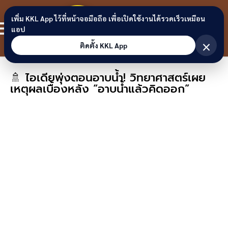
Skip to content
ขอนแก่น
เพิ่ม KKL App ไว้ที่หน้าจอมือถือ เพื่อเปิดใช้งานได้รวดเร็วเหมือน
สมาชิก
แอป
ลิงก์
×
ติดตั้ง KKL App
🚿 ไอเดียพุ่งตอนอาบน้ำ! วิทยาศาสตร์เผย
เหตุผลเบื้องหลัง “อาบน้ำแล้วคิดออก”