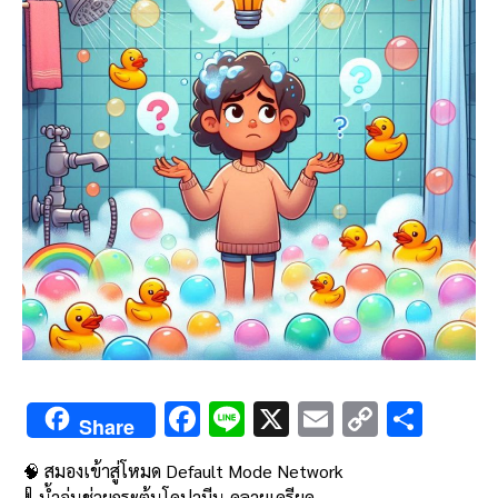
F
Li
X
E
C
S
Share
ac
n
m
o
h
🧠 สมองเข้าสู่โหมด Default Mode Network
e
e
ai
py
ar
🌡️ น้ำอุ่นช่วยกระตุ้นโดปามีน-คลายเครียด