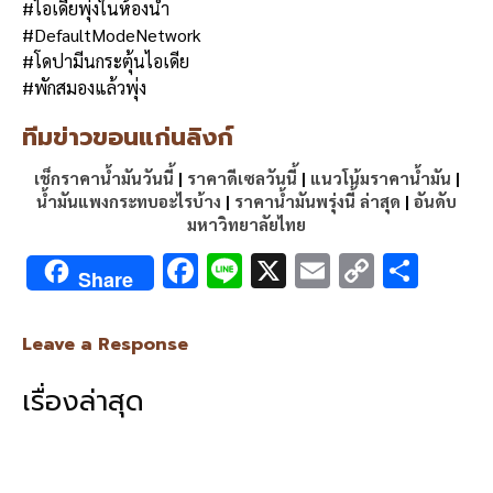
#ไอเดียพุ่งในห้องน้ำ
#DefaultModeNetwork
#โดปามีนกระตุ้นไอเดีย
#พักสมองแล้วพุ่ง
ทีมข่าวขอนแก่นลิงก์
เช็กราคาน้ำมันวันนี้
|
ราคาดีเซลวันนี้
|
แนวโน้มราคาน้ำมัน
|
น้ำมันแพงกระทบอะไรบ้าง
|
ราคาน้ำมันพรุ่งนี้ ล่าสุด
|
อันดับ
มหาวิทยาลัยไทย
F
Li
X
E
C
S
Share
ac
n
m
o
h
e
e
ai
py
ar
Leave a Response
b
l
Li
e
เรื่องล่าสุด
o
n
o
k
k