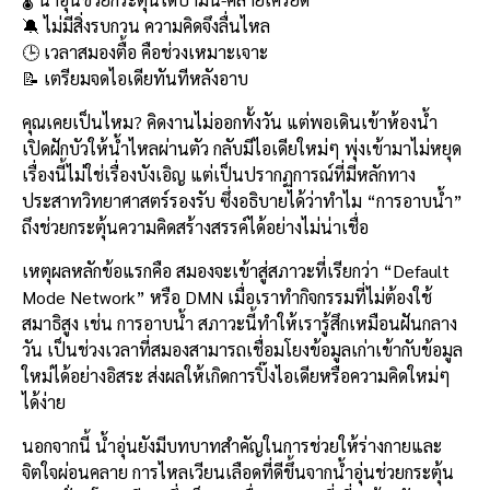
b
l
Li
e
🔕 ไม่มีสิ่งรบกวน ความคิดจึงลื่นไหล
o
n
🕒 เวลาสมองตื้อ คือช่วงเหมาะเจาะ
📝 เตรียมจดไอเดียทันทีหลังอาบ
o
k
k
คุณเคยเป็นไหม? คิดงานไม่ออกทั้งวัน แต่พอเดินเข้าห้องน้ำ
เปิดฝักบัวให้น้ำไหลผ่านตัว กลับมีไอเดียใหม่ๆ พุ่งเข้ามาไม่หยุด
เรื่องนี้ไม่ใช่เรื่องบังเอิญ แต่เป็นปรากฏการณ์ที่มีหลักทาง
ประสาทวิทยาศาสตร์รองรับ ซึ่งอธิบายได้ว่าทำไม “การอาบน้ำ”
ถึงช่วยกระตุ้นความคิดสร้างสรรค์ได้อย่างไม่น่าเชื่อ
เหตุผลหลักข้อแรกคือ สมองจะเข้าสู่สภาวะที่เรียกว่า “Default
Mode Network” หรือ DMN เมื่อเราทำกิจกรรมที่ไม่ต้องใช้
สมาธิสูง เช่น การอาบน้ำ สภาวะนี้ทำให้เรารู้สึกเหมือนฝันกลาง
วัน เป็นช่วงเวลาที่สมองสามารถเชื่อมโยงข้อมูลเก่าเข้ากับข้อมูล
ใหม่ได้อย่างอิสระ ส่งผลให้เกิดการปิ๊งไอเดียหรือความคิดใหม่ๆ
ได้ง่าย
นอกจากนี้ น้ำอุ่นยังมีบทบาทสำคัญในการช่วยให้ร่างกายและ
จิตใจผ่อนคลาย การไหลเวียนเลือดที่ดีขึ้นจากน้ำอุ่นช่วยกระตุ้น