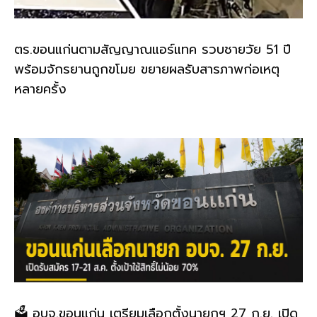
ตร.ขอนแก่นตามสัญญาณแอร์แทค รวบชายวัย 51 ปี
พร้อมจักรยานถูกขโมย ขยายผลรับสารภาพก่อเหตุ
หลายครั้ง
🗳️ อบจ.ขอนแก่น เตรียมเลือกตั้งนายกฯ 27 ก.ย. เปิด