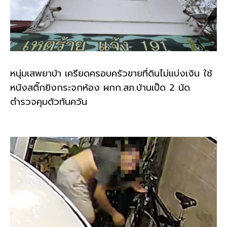
หนุ่มเสพยาบ้า เครียดครอบครัวขายที่ดินไม่แบ่งเงิน ใช้
หนังสติ๊กยิงกระจกห้อง ผกก.สภ.บ้านเป็ด 2 นัด
ตำรวจคุมตัวทันควัน