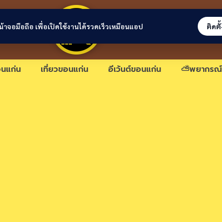
ขอนแก่นลิงก์
่หน้าจอมือถือ เพื่อเปิดใช้งานได้รวดเร็วเหมือนแอป
ติดตั
นแก่น
เที่ยวขอนแก่น
อีเว้นต์ขอนแก่น
⛅พยากรณ์