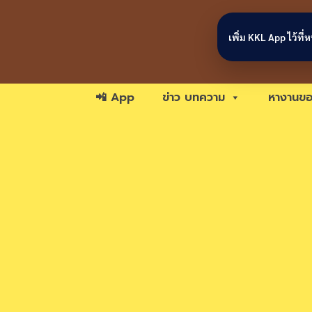
Skip to content
เพิ่ม KKL App ไว้ที
📲 App
ข่าว บทความ
หางานขอ