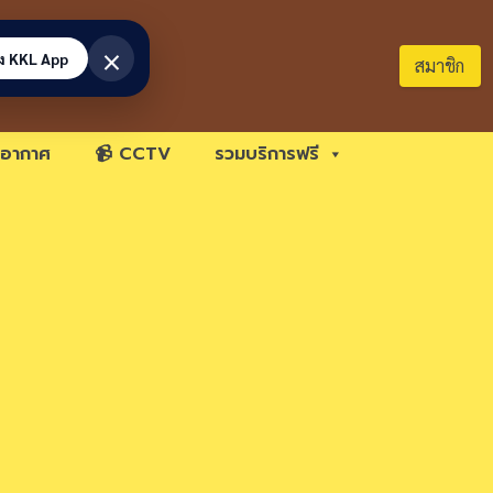
×
้ง KKL App
สมาชิก
อากาศ
📹 CCTV
รวมบริการฟรี