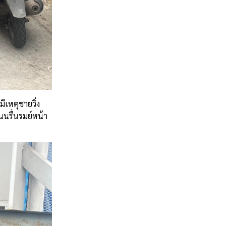
ีเหตุชายวิ่ง
นนรื่นรมย์หน้า