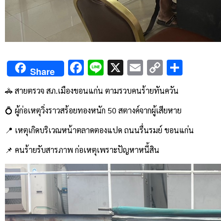
Facebook
Line
X
Email
Copy
Shar
Share
Link
🚓 สายตรวจ สภ.เมืองขอนแก่น ตามรวบคนร้ายทันควัน
💍 ผู้ก่อเหตุวิ่งราวสร้อยทองหนัก 50 สตางค์จากผู้เสียหาย
📍 เหตุเกิดบริเวณหน้าตลาดตองแปด ถนนรื่นรมย์ ขอนแก่น
📌 คนร้ายรับสารภาพ ก่อเหตุเพราะปัญหาหนี้สิน