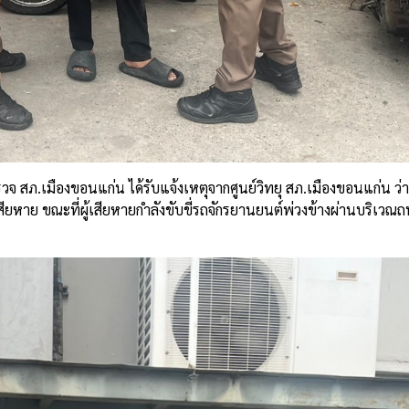
จ สภ.เมืองขอนแก่น ได้รับแจ้งเหตุจากศูนย์วิทยุ สภ.เมืองขอนแก่น ว่าม
ยหาย ขณะที่ผู้เสียหายกำลังขับขี่รถจักรยานยนต์พ่วงข้างผ่านบริเวณถ