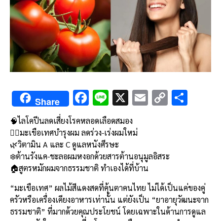
F
Li
X
E
C
S
Share
ac
n
m
o
h
🧠ไลโคปีนลดเสี่ยงโรคหลอดเลือดสมอง
e
e
ai
py
ar
💇‍♀️มะเขือเทศบำรุงผม ลดร่วง-เร่งผมใหม่
b
l
Li
e
🌿วิตามิน A และ C ดูแลหนังศีรษะ
o
n
❄️ต้านรังแค-ชะลอผมหงอกด้วยสารต้านอนุมูลอิสระ
🏠สูตรหมักผมจากธรรมชาติ ทำเองได้ที่บ้าน
o
k
k
“มะเขือเทศ” ผลไม้สีแดงสดที่คุ้นตาคนไทย ไม่ได้เป็นแค่ของคู่
ครัวหรือเครื่องเคียงอาหารเท่านั้น แต่ยังเป็น “ยาอายุวัฒนะจาก
ธรรมชาติ” ที่มากด้วยคุณประโยชน์ โดยเฉพาะในด้านการดูแล