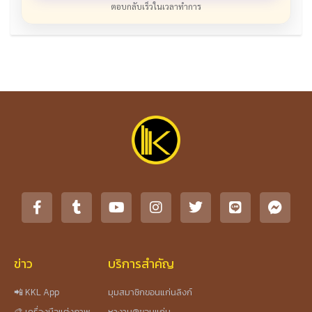
ตอบกลับเร็วในเวลาทำการ
ข่าว
บริการสำคัญ
📲 KKL App
มุมสมาชิกขอนแก่นลิงก์
🎨 เครื่องมือแต่งภาพ
หางาน@ขอนแก่น