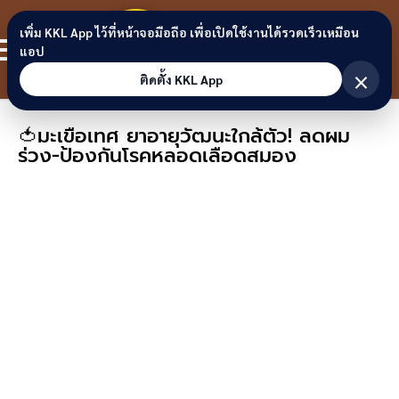
Skip to content
ขอนแก่น
เพิ่ม KKL App ไว้ที่หน้าจอมือถือ เพื่อเปิดใช้งานได้รวดเร็วเหมือน
สมาชิก
แอป
ลิงก์
×
ติดตั้ง KKL App
🍅มะเขือเทศ ยาอายุวัฒนะใกล้ตัว! ลดผม
ร่วง-ป้องกันโรคหลอดเลือดสมอง