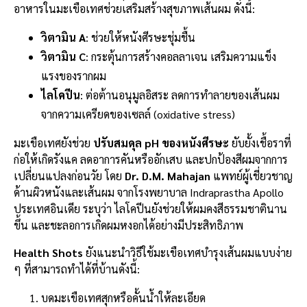
อาหารในมะเขือเทศช่วยเสริมสร้างสุขภาพเส้นผม ดังนี้:
วิตามิน A
: ช่วยให้หนังศีรษะชุ่มชื้น
วิตามิน C
: กระตุ้นการสร้างคอลลาเจน เสริมความแข็ง
แรงของรากผม
ไลโคปีน
: ต่อต้านอนุมูลอิสระ ลดการทำลายของเส้นผม
จากความเครียดของเซลล์ (oxidative stress)
มะเขือเทศยังช่วย
ปรับสมดุล pH ของหนังศีรษะ
ยับยั้งเชื้อราที่
ก่อให้เกิดรังแค ลดอาการคันหรืออักเสบ และปกป้องสีผมจากการ
เปลี่ยนแปลงก่อนวัย โดย
Dr. D.M. Mahajan
แพทย์ผู้เชี่ยวชาญ
ด้านผิวหนังและเส้นผม จากโรงพยาบาล Indraprastha Apollo
ประเทศอินเดีย ระบุว่า ไลโคปีนยังช่วยให้ผมคงสีธรรมชาตินาน
ขึ้น และชะลอการเกิดผมหงอกได้อย่างมีประสิทธิภาพ
Health Shots
ยังแนะนำวิธีใช้มะเขือเทศบำรุงเส้นผมแบบง่าย
ๆ ที่สามารถทำได้ที่บ้านดังนี้:
บดมะเขือเทศสุกหรือคั้นน้ำให้ละเอียด