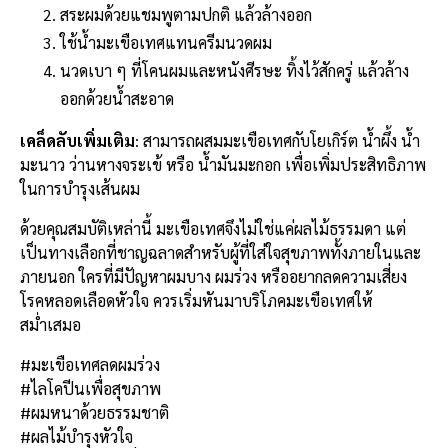
สระผมด้วยแชมพูตามปกติ แล้วล้างออก
ใช้น้ำมะเขือเทศแทนครีมนวดผม
นวดเบา ๆ ที่โคนผมและหนังศีรษะ ทิ้งไว้สักครู่ แล้วล้าง
ออกด้วยน้ำสะอาด
เคล็ดลับเพิ่มเติม
: สามารถผสมมะเขือเทศกับโยเกิร์ต น้ำผึ้ง น้ำ
มะนาว ว่านหางจระเข้ หรือ น้ำมันมะกอก เพื่อเพิ่มประสิทธิภาพ
ในการบำรุงเส้นผม
ด้วยคุณสมบัติเหล่านี้ มะเขือเทศจึงไม่ใช่แค่ผลไม้ธรรมดา แต่
เป็นทางเลือกที่ชาญฉลาดสำหรับผู้ที่ใส่ใจสุขภาพทั้งภายในและ
ภายนอก ใครที่มีปัญหาผมบาง ผมร่วง หรืออยากลดความเสี่ยง
โรคหลอดเลือดหัวใจ ควรเริ่มหันมาบริโภคมะเขือเทศให้
สม่ำเสมอ
#มะเขือเทศลดผมร่วง
#ไลโคปีนเพื่อสุขภาพ
#ผมหนาด้วยธรรมชาติ
#ผลไม้บำรุงหัวใจ