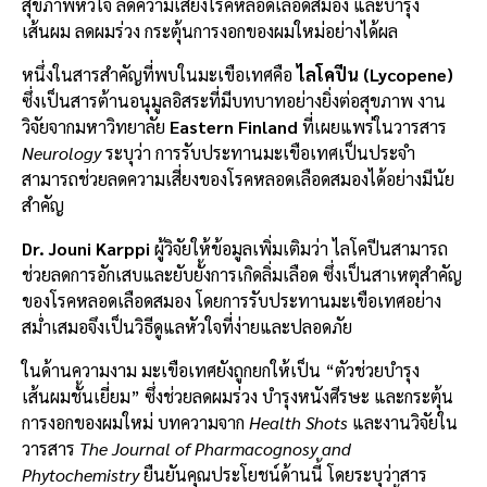
สุขภาพหัวใจ ลดความเสี่ยงโรคหลอดเลือดสมอง และบำรุง
เส้นผม ลดผมร่วง กระตุ้นการงอกของผมใหม่อย่างได้ผล
หนึ่งในสารสำคัญที่พบในมะเขือเทศคือ
ไลโคปีน (Lycopene)
ซึ่งเป็นสารต้านอนุมูลอิสระที่มีบทบาทอย่างยิ่งต่อสุขภาพ งาน
วิจัยจากมหาวิทยาลัย
Eastern Finland
ที่เผยแพร่ในวารสาร
Neurology
ระบุว่า การรับประทานมะเขือเทศเป็นประจำ
สามารถช่วยลดความเสี่ยงของโรคหลอดเลือดสมองได้อย่างมีนัย
สำคัญ
Dr. Jouni Karppi
ผู้วิจัยให้ข้อมูลเพิ่มเติมว่า ไลโคปีนสามารถ
ช่วยลดการอักเสบและยับยั้งการเกิดลิ่มเลือด ซึ่งเป็นสาเหตุสำคัญ
ของโรคหลอดเลือดสมอง โดยการรับประทานมะเขือเทศอย่าง
สม่ำเสมอจึงเป็นวิธีดูแลหัวใจที่ง่ายและปลอดภัย
ในด้านความงาม มะเขือเทศยังถูกยกให้เป็น “ตัวช่วยบำรุง
เส้นผมชั้นเยี่ยม” ซึ่งช่วยลดผมร่วง บำรุงหนังศีรษะ และกระตุ้น
การงอกของผมใหม่ บทความจาก
Health Shots
และงานวิจัยใน
วารสาร
The Journal of Pharmacognosy and
Phytochemistry
ยืนยันคุณประโยชน์ด้านนี้ โดยระบุว่าสาร