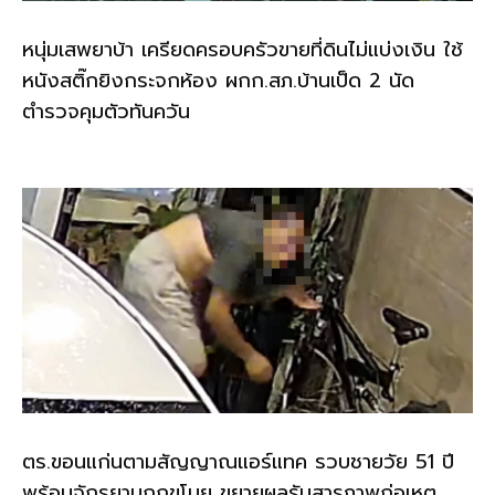
หนุ่มเสพยาบ้า เครียดครอบครัวขายที่ดินไม่แบ่งเงิน ใช้
หนังสติ๊กยิงกระจกห้อง ผกก.สภ.บ้านเป็ด 2 นัด
ตำรวจคุมตัวทันควัน
ตร.ขอนแก่นตามสัญญาณแอร์แทค รวบชายวัย 51 ปี
พร้อมจักรยานถูกขโมย ขยายผลรับสารภาพก่อเหตุ