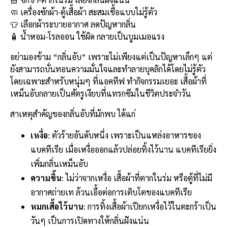
b
l
Li
e
🧼 เครื่องซักผ้า-ตู้เสื้อผ้า สะสมเชื้อแบบไม่รู้ตัว
o
n
👕 เลือกผ้าระบายอากาศ ลดปัญหากลิ่น
🧴 น้ำหอม-โรลออน ใช้ผิด กลายเป็นบูมเมอแรง
o
k
k
อย่ามองข้าม “กลิ่นอับ” เพราะไม่เพียงแต่เป็นปัญหาเล็กๆ แต่
ยังสามารถบั่นทอนความมั่นใจและทำลายบุคลิกได้โดยไม่รู้ตัว
โดยเฉพาะสำหรับหนุ่มๆ ที่แอคทีฟ ทำกิจกรรมเยอะ เสื้อผ้าที่
เหม็นอับกลายเป็นศัตรูเงียบที่แทรกซึมในชีวิตประจำวัน
สาเหตุสำคัญของกลิ่นอับที่มักพบ ได้แก่
เหงื่อ
: ตัวร้ายอันดับหนึ่ง เพราะเป็นแหล่งอาหารของ
แบคทีเรีย เมื่อเหงื่อออกแล้วปล่อยทิ้งไว้นาน แบคทีเรียยิ่ง
เพิ่มกลิ่นเหม็นอับ
ความชื้น
: ไม่ว่าจากเหงื่อ เสื้อผ้าที่ตากในร่ม หรือตู้ที่ไม่มี
อากาศถ่ายเท ล้วนเอื้อต่อการเติบโตของแบคทีเรีย
หมกเสื้อไว้นาน
: การทิ้งเสื้อผ้าเปียกเหงื่อไว้ในตะกร้าเป็น
วันๆ เป็นการเปิดทางให้กลิ่นฝังแน่น