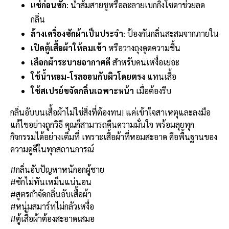
แช่ก่อนซัก
: น้ำส้มสายชูหรือละลายเบกกิ้งโซดาช่วยลด
กลิ่น
ล้างเครื่องซักผ้าเป็นประจำ
: ป้องกันกลิ่นสะสมจากภายใน
เปิดตู้เสื้อผ้าให้ลมเข้า
หรือวางถุงดูดความชื้น
เลือกผ้าระบายอากาศดี
สำหรับคนเหงื่อเยอะ
ใช้น้ำหอม-โรลออนกับผิวโดยตรง
แทนเสื้อ
ใช้สเปรย์ขจัดกลิ่นเฉพาะหน้า
เมื่อต้องรีบ
กลิ่นอับบนเสื้อผ้าไม่ใช่สิ่งที่ต้องทน! แค่เข้าใจสาเหตุและลงมือ
แก้ไขอย่างถูกวิธี คุณก็สามารถคืนความมั่นใจ พร้อมลุยทุก
กิจกรรมได้อย่างเต็มที่ เพราะเสื้อผ้าที่หอมสะอาด คือพื้นฐานของ
ความดูดีในทุกสถานการณ์
#กลิ่นอับปัญหาหนักอกผู้ชาย
#ซักไม่ทันเหม็นแน่นอน
#สูตรกำจัดกลิ่นอับเสื้อผ้า
#หนุ่มสมาร์ทไม่กลัวเหงื่อ
#ตู้เสื้อผ้าต้องสะอาดเสมอ