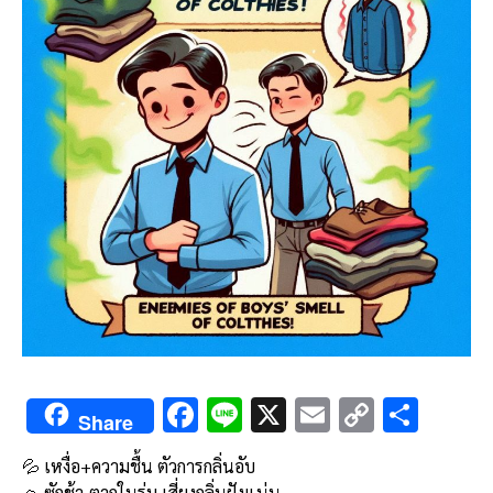
F
Li
X
E
C
S
Share
ac
n
m
o
h
💦 เหงื่อ+ความชื้น ตัวการกลิ่นอับ
e
e
ai
py
ar
🧺 ซักช้า-ตากในร่ม เสี่ยงกลิ่นฝังแน่น