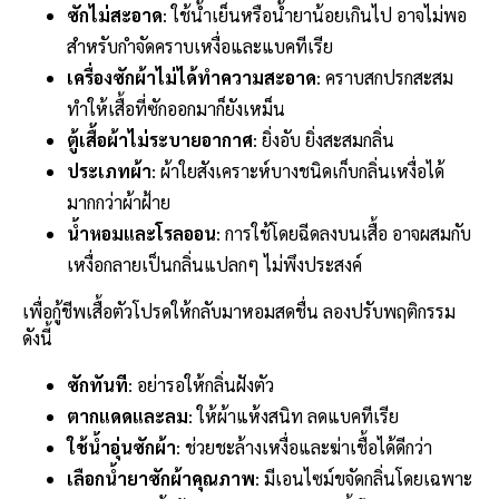
ซักไม่สะอาด
: ใช้น้ำเย็นหรือน้ำยาน้อยเกินไป อาจไม่พอ
สำหรับกำจัดคราบเหงื่อและแบคทีเรีย
เครื่องซักผ้าไม่ได้ทำความสะอาด
: คราบสกปรกสะสม
ทำให้เสื้อที่ซักออกมาก็ยังเหม็น
ตู้เสื้อผ้าไม่ระบายอากาศ
: ยิ่งอับ ยิ่งสะสมกลิ่น
ประเภทผ้า
: ผ้าใยสังเคราะห์บางชนิดเก็บกลิ่นเหงื่อได้
มากกว่าผ้าฝ้าย
น้ำหอมและโรลออน
: การใช้โดยฉีดลงบนเสื้อ อาจผสมกับ
เหงื่อกลายเป็นกลิ่นแปลกๆ ไม่พึงประสงค์
เพื่อกู้ชีพเสื้อตัวโปรดให้กลับมาหอมสดชื่น ลองปรับพฤติกรรม
ดังนี้
ซักทันที
: อย่ารอให้กลิ่นฝังตัว
ตากแดดและลม
: ให้ผ้าแห้งสนิท ลดแบคทีเรีย
ใช้น้ำอุ่นซักผ้า
: ช่วยชะล้างเหงื่อและฆ่าเชื้อได้ดีกว่า
เลือกน้ำยาซักผ้าคุณภาพ
: มีเอนไซม์ขจัดกลิ่นโดยเฉพาะ