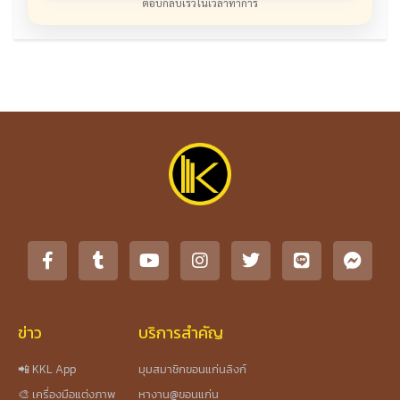
ตอบกลับเร็วในเวลาทำการ
ข่าว
บริการสำคัญ
📲 KKL App
มุมสมาชิกขอนแก่นลิงก์
🎨 เครื่องมือแต่งภาพ
หางาน@ขอนแก่น