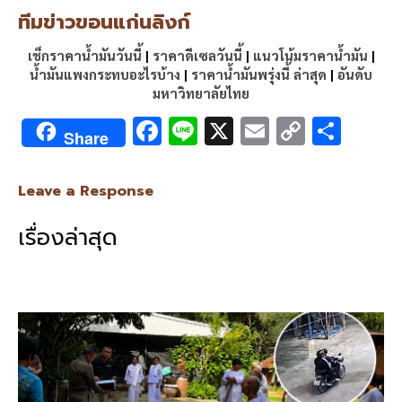
ทีมข่าวขอนแก่นลิงก์
เช็กราคาน้ำมันวันนี้
|
ราคาดีเซลวันนี้
|
แนวโน้มราคาน้ำมัน
|
น้ำมันแพงกระทบอะไรบ้าง
|
ราคาน้ำมันพรุ่งนี้ ล่าสุด
|
อันดับ
มหาวิทยาลัยไทย
F
Li
X
E
C
S
Share
ac
n
m
o
h
e
e
ai
py
ar
Leave a Response
b
l
Li
e
เรื่องล่าสุด
o
n
o
k
k