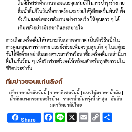
ลิ้นจี่มีรสชาติหวานหอมและคุณสมบัติในการบำรุงร่างกาย
ดื่มน้ำลิ้นจี่ในวันที่อากาศร้อนจะช่วยให้รู้สึกสดชื่นทันที ทั้ง
ยังเป็นแหล่งของพลังงานอย่างรวดเร็ว ให้คุณสาว ๆ ได้
เติมพลังอย่างมีรสชาติและสบายใจ
การเลือกเครื่องดื่มให้เหมาะกับสภาพอากาศ เป็นอีกวิธีหนึ่งใน
การดูแลสุขภาพร่างกาย และยังช่วยเพิ่มความสุขเล็ก ๆ ในแต่ละ
วันได้อีกด้วย อย่าลืมลองหาเวลาทำหรือหาซื้อเครื่องดื่มเหล่านี้มา
ดื่มในวันร้อน ๆ เพื่อรีเฟรชตัวเองให้พร้อมสำหรับทุกกิจกรรมใน
ชีวิตประจำวัน
ทีมข่าวขอนแก่นลิงก์
เช็กราคาน้ำมันวันนี้
|
ราคาดีเซลวันนี้
|
แนวโน้มราคาน้ำมัน
|
น้ำมันแพงกระทบอะไรบ้าง
|
ราคาน้ำมันพรุ่งนี้ ล่าสุด
|
อันดับ
มหาวิทยาลัยไทย
F
Li
X
E
C
S
Share
ac
n
m
o
h