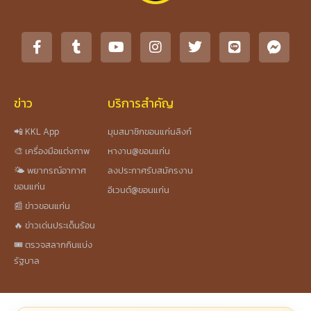
ข่าว
บริการสำคัญ
📲 KKL App
มุมสมาชิกขอนแก่นลิงก์
🎨 เครื่องมือแต่งภาพ
หางาน@ขอนแก่น
🌤️ พยากรณ์อากาศ
ลงประกาศรับสมัครงาน
ขอนแก่น
อีเวนต์@ขอนแก่น
📰 ข่าวขอนแก่น
🔥 ข่าวเด่นประเด็นร้อน
🎟️ ตรวจสลากกินแบ่ง
รัฐบาล