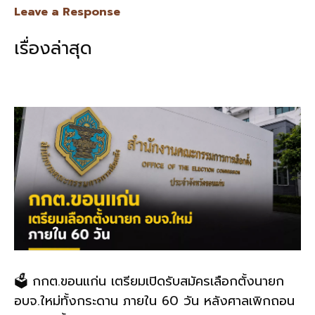
e
e
ai
py
ar
Leave a Response
b
l
Li
e
เรื่องล่าสุด
o
n
o
k
k
🗳️ กกต.ขอนแก่น เตรียมเปิดรับสมัครเลือกตั้งนายก
อบจ.ใหม่ทั้งกระดาน ภายใน 60 วัน หลังศาลเพิกถอน