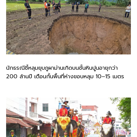
นักธรณีชี้หลุมยุบภูผาม่านเกิดบนชั้นหินปูนอายุกว่า
200 ล้านปี เตือนกั้นพื้นที่ห่างขอบหลุม 10–15 เมตร