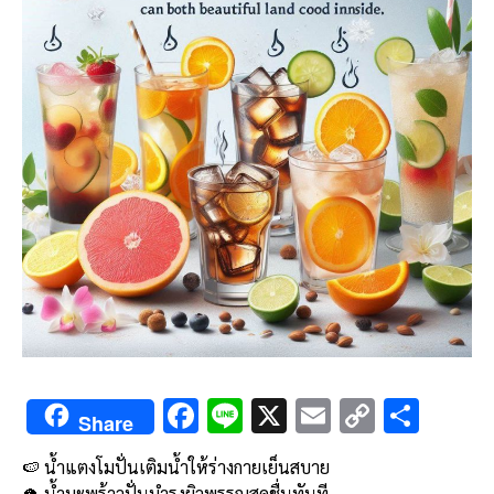
F
Li
X
E
C
S
Share
ac
n
m
o
h
🍉 น้ำแตงโมปั่นเติมน้ำให้ร่างกายเย็นสบาย
e
e
ai
py
ar
🥥 น้ำมะพร้าวปั่นบำรุงผิวพรรณสดชื่นทันที