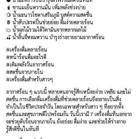
b
l
Li
e
🧋 ชานมเย็นหวานมัน เพิ่มพลังช่วงบ่าย
o
n
🍋 น้ำมะนาวโซดาเสริมภูมิ บูสต์ความสดชื่น
🍍 น้ำสับปะรดปั่นช่วยย่อย ดื่มง่ายคลายร้อน
o
k
🍊 น้ำผลไม้รวมได้วิตามินจากหลากผลไม้
k
🍒 น้ำลิ้นจี่หอมหวาน บำรุงร่างกายยามอากาศร้อน
#เครื่องดื่มคลายร้อน
#หน้าร้อนดื่มอะไรดี
#เติมพลังวันอากาศร้อน
#สดชื่นจากภายใน
#เครื่องดื่มสำหรับสาวๆ
อากาศร้อน ๆ แบบนี้ หลายคนอาจรู้สึกเหนื่อยง่าย เพลีย และไม่
สดชื่น การเลือกดื่มเครื่องดื่มที่ช่วยคลายร้อนจึงกลายเป็นสิ่ง
จำเป็นในชีวิตประจำวัน โดยเฉพาะสำหรับสาว ๆ ที่อยากทั้ง
สดชื่นและสุขภาพดีไปพร้อมกัน วันนี้เรามี 7 เครื่องดื่มที่นอกจาก
จะช่วยดับร้อนจากภายใน ยังอร่อย ดื่มง่าย และช่วยให้ร่างกาย
รู้สึกดีขึ้นในทันที