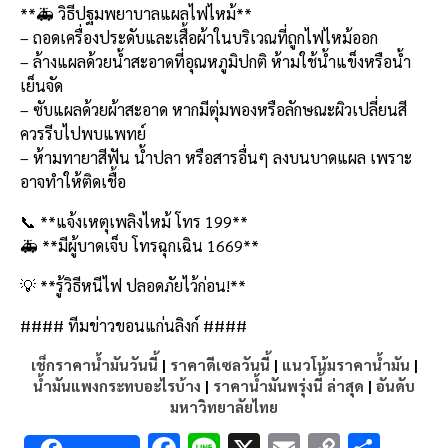
**🚑 วิธีปฐมพยาบาลแผลไฟไหม้**
– ถอดเครื่องประดับและเสื้อผ้าในบริเวณที่ถูกไฟไหม้ออก
– ล้างแผลด้วยน้ำสะอาดที่อุณหภูมิปกติ ห้ามใช้น้ำแข็งหรือน้ำ
เย็นจัด
– ซับแผลด้วยผ้าสะอาด หากมีตุ่มพองหรือลักษณะผิวเปลี่ยนสี
ควรรีบไปพบแพทย์
– ห้ามทายาสีฟัน น้ำปลา หรือสารอื่นๆ ลงบนบาดแผล เพราะ
อาจทำให้ติดเชื้อ
📞 **แจ้งเหตุเพลิงไหม้ โทร 199**
🚑 **มีผู้บาดเจ็บ โทรฉุกเฉิน 1669**
💡 **รู้วิธีหนีไฟ ปลอดภัยไว้ก่อน!**
#### ทีมข่าวขอนแก่นลิงก์ ####
เช็กราคาน้ำมันวันนี้
|
ราคาดีเซลวันนี้
|
แนวโน้มราคาน้ำมัน
|
น้ำมันแพงกระทบอะไรบ้าง
|
ราคาน้ำมันพรุ่งนี้ ล่าสุด
|
อันดับ
มหาวิทยาลัยไทย