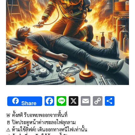
F
Li
X
E
C
S
Share
ac
n
m
o
h
🚨 ตั้งสติ รีบอพยพออกจากพื้นที่
e
e
ai
py
ar
🚪 ปิดประตูหน้าต่างชะลอไฟลุกลาม
b
l
Li
e
⚠️ ห้ามใช้ลิฟต์! เดินออกทางหนีไฟเท่านั้น