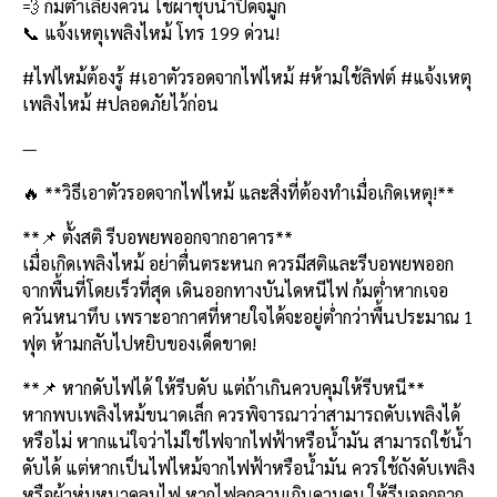
o
n
💨 ก้มต่ำเลี่ยงควัน ใช้ผ้าชุบน้ำปิดจมูก
📞 แจ้งเหตุเพลิงไหม้ โทร 199 ด่วน!
o
k
k
#ไฟไหม้ต้องรู้ #เอาตัวรอดจากไฟไหม้ #ห้ามใช้ลิฟต์ #แจ้งเหตุ
เพลิงไหม้ #ปลอดภัยไว้ก่อน
—
🔥 **วิธีเอาตัวรอดจากไฟไหม้ และสิ่งที่ต้องทำเมื่อเกิดเหตุ!**
**📌 ตั้งสติ รีบอพยพออกจากอาคาร**
เมื่อเกิดเพลิงไหม้ อย่าตื่นตระหนก ควรมีสติและรีบอพยพออก
จากพื้นที่โดยเร็วที่สุด เดินออกทางบันไดหนีไฟ ก้มต่ำหากเจอ
ควันหนาทึบ เพราะอากาศที่หายใจได้จะอยู่ต่ำกว่าพื้นประมาณ 1
ฟุต ห้ามกลับไปหยิบของเด็ดขาด!
**📌 หากดับไฟได้ ให้รีบดับ แต่ถ้าเกินควบคุมให้รีบหนี**
หากพบเพลิงไหม้ขนาดเล็ก ควรพิจารณาว่าสามารถดับเพลิงได้
หรือไม่ หากแน่ใจว่าไม่ใช่ไฟจากไฟฟ้าหรือน้ำมัน สามารถใช้น้ำ
ดับได้ แต่หากเป็นไฟไหม้จากไฟฟ้าหรือน้ำมัน ควรใช้ถังดับเพลิง
หรือผ้าห่มหนาคลุมไฟ หากไฟลุกลามเกินควบคุม ให้รีบออกจาก