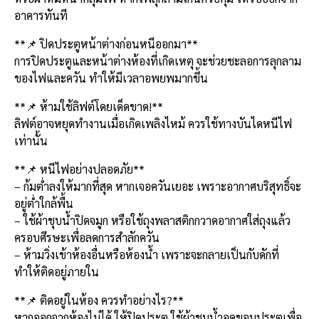
อาคารทันที
**📌 ปิดประตูหน้าต่างก่อนหนีออกมา**
การปิดประตูและหน้าต่างห้องที่เกิดเหตุ จะช่วยชะลอการลุกลาม
ของไฟและควัน ทำให้มีเวลาอพยพมากขึ้น
**📌 ห้ามใช้ลิฟต์โดยเด็ดขาด!**
ลิฟต์อาจหยุดทำงานเมื่อเกิดเพลิงไหม้ ควรใช้ทางบันไดหนีไฟ
เท่านั้น
**📌 หนีไฟอย่างปลอดภัย**
– ก้มต่ำลงให้มากที่สุด หากเจอควันเยอะ เพราะอากาศบริสุทธิ์จะ
อยู่ต่ำใกล้พื้น
– ใช้ผ้าชุบน้ำปิดจมูก หรือใช้ถุงพลาสติกกวาดอากาศใส่ถุงแล้ว
ครอบศีรษะเพื่อลดการสำลักควัน
– ห้ามวิ่งเข้าห้องอื่นหรือห้องน้ำ เพราะจะกลายเป็นกับดักที่
ทำให้ติดอยู่ภายใน
**📌 ติดอยู่ในห้อง ควรทำอย่างไร?**
หากออกจากห้องไม่ได้ ให้ปิดประตู ใช้ผ้าชุบน้ำอุดขอบประตูเพื่อ