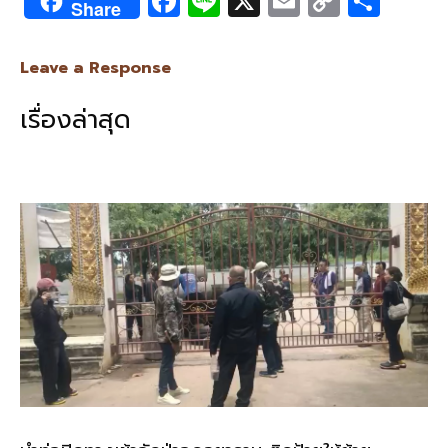
F
Li
X
E
C
S
Share
ac
n
m
o
h
e
e
ai
py
ar
Leave a Response
b
l
Li
e
เรื่องล่าสุด
o
n
o
k
k