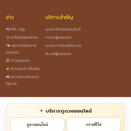
ข่าว
บริการสำคัญ
📲 KKL App
มุมสมาชิกขอนแก่นลิงก์
🎨 เครื่องมือแต่งภาพ
หางาน@ขอนแก่น
🌤️ พยากรณ์อากาศ
ลงประกาศรับสมัครงาน
ขอนแก่น
อีเวนต์@ขอนแก่น
📰 ข่าวขอนแก่น
🔥 ข่าวเด่นประเด็นร้อน
🎟️ ตรวจสลากกินแบ่ง
รัฐบาล
บริการดูดวงออนไลน์
ดูดวงออนไลน์
กราฟชีวิต