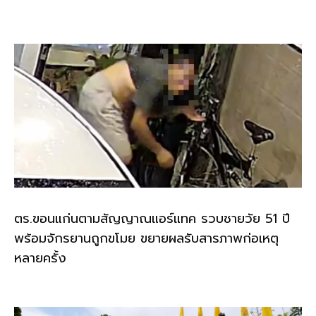
o
k
k
ตร.ขอนแก่นตามสัญญาณแอร์แทค รวบชายวัย 51 ปี
พร้อมจักรยานถูกขโมย ขยายผลรับสารภาพก่อเหตุ
หลายครั้ง