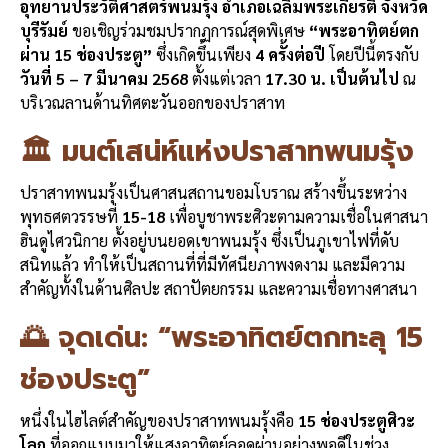
อุทยานประวัติศาสตร์พนมรุ้ง อำเภอเฉลิมพระเกียรติ จังหวัด
บุรีรัมย์
ขอเชิญร่วมชมปรากฏการณ์สุดพิเศษ
“พระอาทิตย์ตก
ผ่าน 15 ช่องประตู”
ซึ่งเกิดขึ้นเพียง
4 ครั้งต่อปี
โดยปีนี้ตรงกับ
วันที่ 5 – 7 มีนาคม 2568
ตั้งแต่เวลา
17.30 น. เป็นต้นไป
ณ
บริเวณลานด้านทิศตะวันออกของปราสาท
🏛️ มนต์เสน่ห์แห่งปราสาทพนมรุ้ง
ปราสาทพนมรุ้งเป็นศาสนสถานขอมโบราณ สร้างขึ้นระหว่าง
พุทธศตวรรษที่
15-18
เพื่อบูชาพระศิวะตามความเชื่อในศาสนา
ฮินดูไศวนิกาย ตั้งอยู่บนยอดเขาพนมรุ้ง ซึ่งเป็นภูเขาไฟที่ดับ
สนิทแล้ว ทำให้เป็นสถานที่ที่มีทัศนียภาพงดงาม และมีความ
สำคัญทั้งในด้านศิลปะ สถาปัตยกรรม และความเชื่อทางศาสนา
🌅 จุดเด่น: “พระอาทิตย์ตกทะลุ 15
ช่องประตู”
หนึ่งในไฮไลต์สำคัญของปราสาทพนมรุ้งคือ
15 ช่องประตูศิวะ
โลก
ที่ออกแบบมาให้แสงอาทิตย์ลอดผ่านอย่างพอดีในช่วง