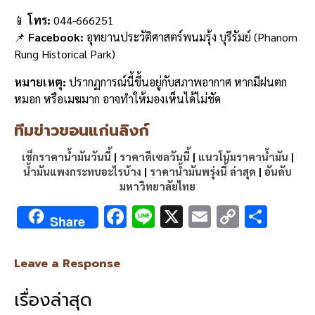
📱
โทร:
044-666251
📌
Facebook:
อุทยานประวัติศาสตร์พนมรุ้ง บุรีรัมย์ (Phanom
Rung Historical Park)
หมายเหตุ:
ปรากฏการณ์นี้ขึ้นอยู่กับสภาพอากาศ หากมีฝนตก
หมอก หรือเมฆมาก อาจทำให้มองเห็นได้ไม่ชัด
ทีมข่าวขอนแก่นลิงก์
เช็กราคาน้ำมันวันนี้
|
ราคาดีเซลวันนี้
|
แนวโน้มราคาน้ำมัน
|
น้ำมันแพงกระทบอะไรบ้าง
|
ราคาน้ำมันพรุ่งนี้ ล่าสุด
|
อันดับ
มหาวิทยาลัยไทย
F
Li
X
E
C
S
Share
ac
n
m
o
h
e
e
ai
py
ar
Leave a Response
b
l
Li
e
เรื่องล่าสุด
o
n