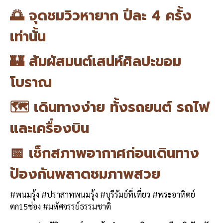
o
n
🌅 จุดชมวิวหายาก ปีละ 4 ครั้ง
o
k
เท่านั้น
k
🏰 สัมผัสมนต์เสน่ห์ศิลปะขอม
โบราณ
🗺️ เดินทางง่าย ทั้งรถยนต์ รถไฟ
และเครื่องบิน
📅 เช็กสภาพอากาศก่อนเดินทาง
ป้องกันพลาดชมภาพสวย
#พนมรุ้ง #ปราสาทพนมรุ้ง #บุรีรัมย์ที่เที่ยว #พระอาทิตย์
ตก15ช่อง #มหัศจรรย์ธรรมชาติ