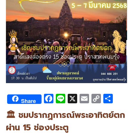
F
Li
X
E
C
S
Share
ac
n
m
o
h
🏛️ ชมปรากฏการณ์พระอาทิตย์ตก
e
e
ai
py
ar
b
l
Li
e
ผ่าน 15 ช่องประตู