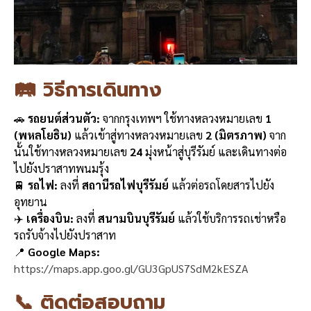
🛤️ วิธีการเดินทาง
🚗
รถยนต์ส่วนตัว:
จากกรุงเทพฯ ใช้ทางหลวงหมายเลข
1
(พหลโยธิน)
แล้วเข้าสู่ทางหลวงหมายเลข
2 (มิตรภาพ)
จาก
นั้นใช้ทางหลวงหมายเลข
24
มุ่งหน้าสู่บุรีรัมย์ และเดินทางต่อ
ไปยังปราสาทพนมรุ้ง
🚆
รถไฟ:
ลงที่
สถานีรถไฟบุรีรัมย์
แล้วต่อรถโดยสารไปยัง
อุทยาน
✈️
เครื่องบิน:
ลงที่
สนามบินบุรีรัมย์
แล้วใช้บริการรถเช่าหรือ
รถรับจ้างไปยังปราสาท
📍
Google Maps:
https://maps.app.goo.gl/GU3GpUS7SdM2kESZA
📞 ติดต่อสอบถาม