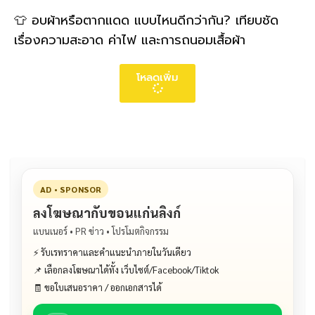
👕 อบผ้าหรือตากแดด แบบไหนดีกว่ากัน? เทียบชัด
เรื่องความสะอาด ค่าไฟ และการถนอมเสื้อผ้า
โหลดเพิ่ม
AD • SPONSOR
ลงโฆษณากับขอนแก่นลิงก์
แบนเนอร์ • PR ข่าว • โปรโมตกิจกรรม
⚡ รับเรทราคาและคำแนะนำภายในวันเดียว
📌 เลือกลงโฆษณาได้ทั้ง เว็บไซต์/Facebook/Tiktok
🧾 ขอใบเสนอราคา / ออกเอกสารได้