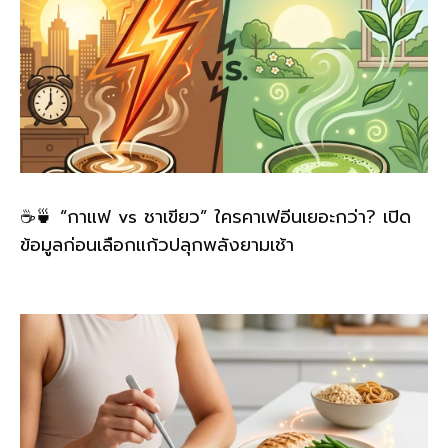
☕🍵 “กาแฟ vs ชาเขียว” ใครคาเฟอีนเยอะกว่า? เปิด
ข้อมูลก่อนเลือกแก้วปลุกพลังยามเช้า