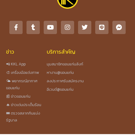
ข่าว
บริการสำคัญ
📲 KKL App
มุมสมาชิกขอนแก่นลิงก์
🎨 เครื่องมือแต่งภาพ
หางาน@ขอนแก่น
🌤️ พยากรณ์อากาศ
ลงประกาศรับสมัครงาน
ขอนแก่น
อีเวนต์@ขอนแก่น
📰 ข่าวขอนแก่น
🔥 ข่าวเด่นประเด็นร้อน
🎟️ ตรวจสลากกินแบ่ง
รัฐบาล