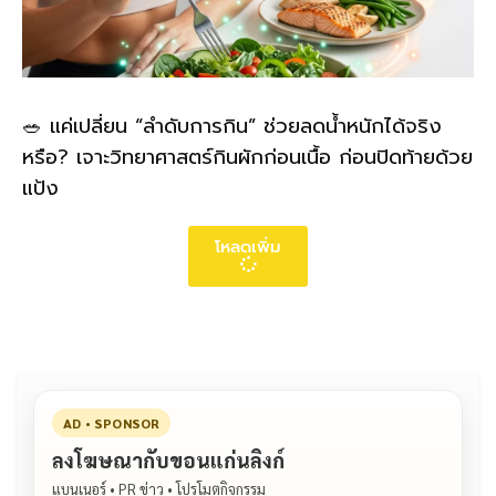
🥗 แค่เปลี่ยน “ลำดับการกิน” ช่วยลดน้ำหนักได้จริง
หรือ? เจาะวิทยาศาสตร์กินผักก่อนเนื้อ ก่อนปิดท้ายด้วย
แป้ง
โหลดเพิ่ม
AD • SPONSOR
ลงโฆษณากับขอนแก่นลิงก์
แบนเนอร์ • PR ข่าว • โปรโมตกิจกรรม