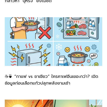
กล่าวหา “บุหรี่จี้” ยังไม่ชัด
☕🍵 “กาแฟ vs ชาเขียว” ใครคาเฟอีนเยอะกว่า? เปิด
ข้อมูลก่อนเลือกแก้วปลุกพลังยามเช้า