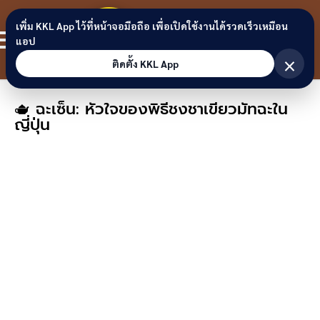
Skip to content
ขอนแก่น
เพิ่ม KKL App ไว้ที่หน้าจอมือถือ เพื่อเปิดใช้งานได้รวดเร็วเหมือน
สมาชิก
แอป
ลิงก์
×
ติดตั้ง KKL App
🫖 ฉะเซ็น: หัวใจของพิธีชงชาเขียวมัทฉะใน
ญี่ปุ่น