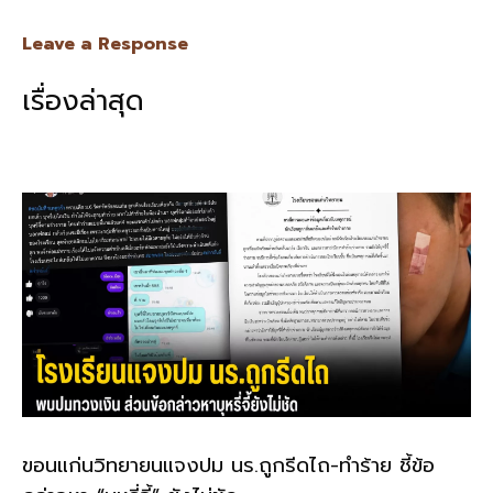
ac
n
m
o
h
e
e
ai
py
ar
Leave a Response
b
l
Li
e
เรื่องล่าสุด
o
n
o
k
k
ขอนแก่นวิทยายนแจงปม นร.ถูกรีดไถ-ทำร้าย ชี้ข้อ