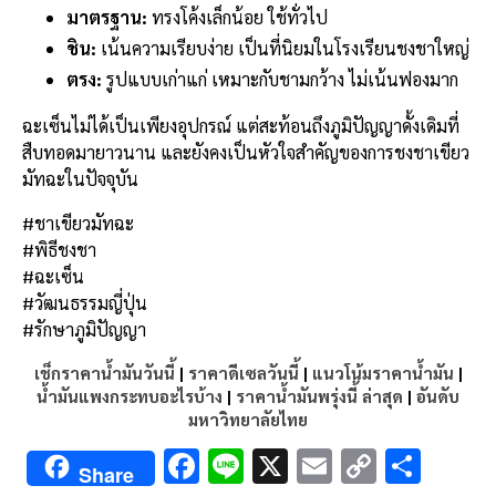
มาตรฐาน:
ทรงโค้งเล็กน้อย ใช้ทั่วไป
ชิน:
เน้นความเรียบง่าย เป็นที่นิยมในโรงเรียนชงชาใหญ่
ตรง:
รูปแบบเก่าแก่ เหมาะกับชามกว้าง ไม่เน้นฟองมาก
ฉะเซ็นไม่ได้เป็นเพียงอุปกรณ์ แต่สะท้อนถึงภูมิปัญญาดั้งเดิมที่
สืบทอดมายาวนาน และยังคงเป็นหัวใจสำคัญของการชงชาเขียว
มัทฉะในปัจจุบัน
#ชาเขียวมัทฉะ
#พิธีชงชา
#ฉะเซ็น
#วัฒนธรรมญี่ปุ่น
#รักษาภูมิปัญญา
เช็กราคาน้ำมันวันนี้
|
ราคาดีเซลวันนี้
|
แนวโน้มราคาน้ำมัน
|
น้ำมันแพงกระทบอะไรบ้าง
|
ราคาน้ำมันพรุ่งนี้ ล่าสุด
|
อันดับ
มหาวิทยาลัยไทย
F
Li
X
E
C
S
Share