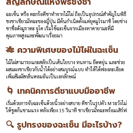
b
l
Li
e
สัญลักษณ์แห่งพิธีชงชา
o
n
ฉะเซ็น หรือ ตะกร้อตีชาทำจากไม้ไผ่ ถือเป็นอุปกรณ์สำคัญในพิธี
o
k
ชงชาเขียวมัทฉะของญี่ปุ่น มีต้นกำเนิดตั้งแต่ยุคมูโรมาชิ โดยช่าง
k
ชาชื่อดังมูราตะ จูโค เริ่มใช้ฉะเซ็นจากเมืองทาคายามะที่มี
คุณภาพสูงและพัฒนาเรื่อยมา
🎋 ความพิเศษของไม้ไผ่ในฉะเซ็น
ไม้ไผ่สามารถแกะสลักเป็นเส้นใยบาง ทนทาน ยืดหยุ่น และช่วย
ผสมผงชาเขียวกับน้ำได้อย่างสมบูรณ์แบบ ทำให้ได้ฟองละเอียด
เพิ่มสัมผัสกลิ่นหอมอันเป็นเอกลักษณ์
🌀 เทคนิคการตีชาแบบมืออาชีพ
เริ่มด้วยการจับฉะเซ็นด้วยนิ้วอย่างสบาย ตีชาในรูปตัว M ระวังไม่
ให้ขูดก้นชามแรง หลังเพียง 15 วินาที ชาเขียวมัทฉะพร้อมเสิร์ฟ
🔍 รูปทรงของฉะเซ็น มีอะไรบ้าง?