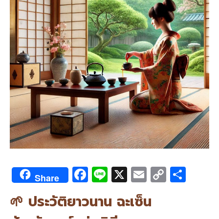
F
Li
X
E
C
S
Share
ac
n
m
o
h
🌱 ประวัติยาวนาน ฉะเซ็น
e
e
ai
py
ar