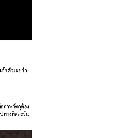
จ้าตัวเผยว่า
ึกภาพวัตถุต้อง
กไปทางทิศตะวัน