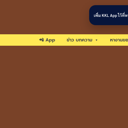
Skip to content
เพิ่ม KKL App ไว้ที
📲 App
ข่าว บทความ
หางานขอ