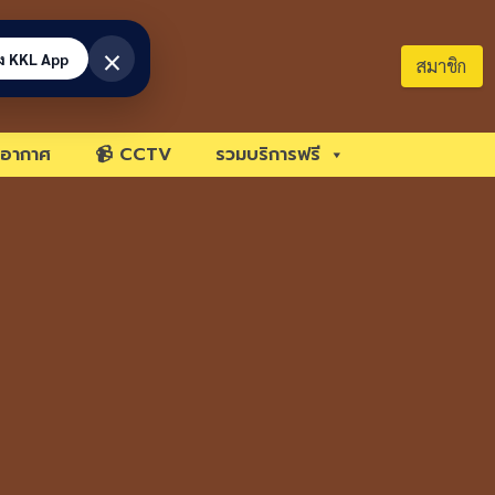
×
้ง KKL App
สมาชิก
อากาศ
📹 CCTV
รวมบริการฟรี