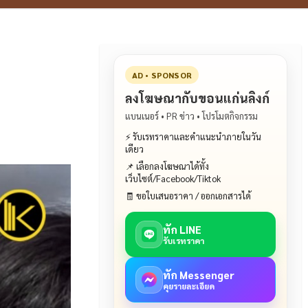
AD • SPONSOR
ลงโฆษณากับขอนแก่นลิงก์
แบนเนอร์ • PR ข่าว • โปรโมตกิจกรรม
⚡ รับเรทราคาและคำแนะนำภายในวัน
เดียว
📌 เลือกลงโฆษณาได้ทั้ง
เว็บไซต์/Facebook/Tiktok
🧾 ขอใบเสนอราคา / ออกเอกสารได้
ทัก LINE
รับเรทราคา
ทัก Messenger
คุยรายละเอียด