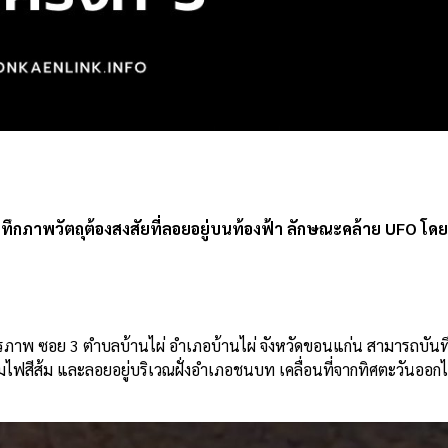
e
นทึกภาพวัตถุต้องสงสัยที่ลอยอยู่บนท้องฟ้า ลักษณะคล้าย UFO โดยเ
มิตรภาพ ซอย 3 ตำบลบ้านไผ่ อำเภอบ้านไผ่ จังหวัดขอนแก่น สามารถบันท
อมไฟสีส้ม และลอยอยู่บริเวณฝั่งอำเภอชนบท เคลื่อนที่จากทิศตะวันออ