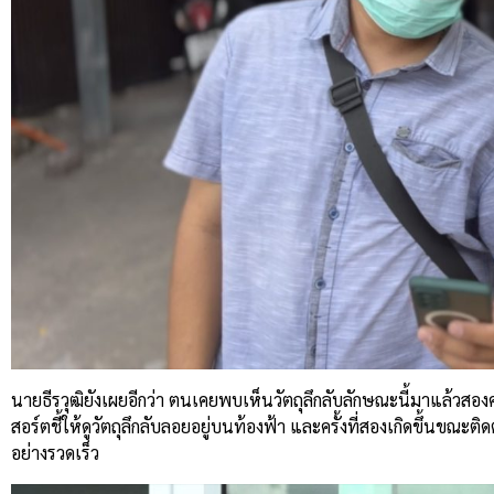
นายธีรวุฒิยังเผยอีกว่า ตนเคยพบเห็นวัตถุลึกลับลักษณะนี้มาแล้วสองครั
สอร์ตชี้ให้ดูวัตถุลึกลับลอยอยู่บนท้องฟ้า และครั้งที่สองเกิดขึ้นขณะ
อย่างรวดเร็ว