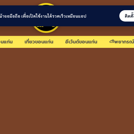
ขอนแก่นลิงก์
่หน้าจอมือถือ เพื่อเปิดใช้งานได้รวดเร็วเหมือนแอป
ติดตั
นแก่น
เที่ยวขอนแก่น
อีเว้นต์ขอนแก่น
⛅พยากรณ์