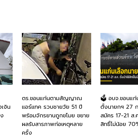
ตร.ขอนแก่นตามสัญญาณ
🗳️ อบจ.ขอนแก่
งเงิน
แอร์แทค รวบชายวัย 51 ปี
ตั้งนายกฯ 27 ก.
อง
พร้อมจักรยานถูกขโมย ขยาย
สมัคร 17-21 ส.ค.
ผลรับสารภาพก่อเหตุหลาย
สิทธิ์ไม่น้อย 7
ครั้ง