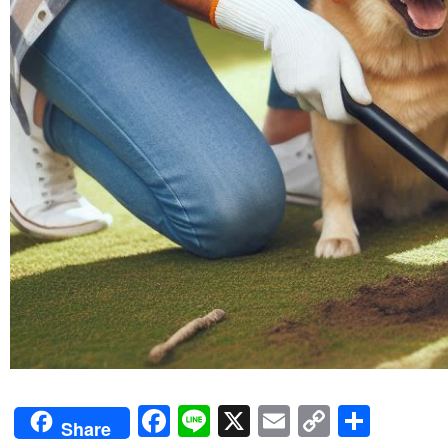
Facebook
Line
X
Email
Copy
Shar
Share