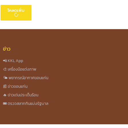
โหลดเพิ่ม
ข่าว
📲 KKL App
🎨 เครื่องมือแต่งภาพ
🌤️ พยากรณ์อากาศขอนแก่น
📰 ข่าวขอนแก่น
🔥 ข่าวเด่นประเด็นร้อน
🎟️ ตรวจสลากกินแบ่งรัฐบาล