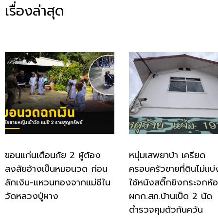
เรื่องล่าสุด
ขอนแก่นเตือนภัย 2 ผู้ต้อง
หนุ่มเสพยาบ้า เครียด
สงสัยอ้างเป็นหมอนวด ก่อน
ครอบครัวขายที่ดินไม่แบ่
ลักเงิน-แหวนทองจากแม่ชีใน
ใช้หนังสติ๊กยิงกระจกห้
วัดหลวงปู่ผาง
ผกก.สภ.บ้านเป็ด 2 นัด
ตำรวจคุมตัวทันควัน