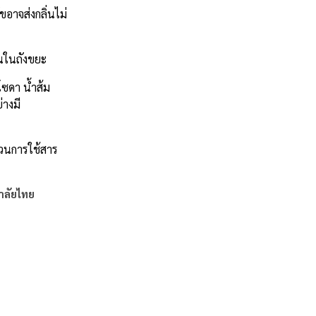
อาจส่งกลิ่นไม่
่นในถังขยะ
โซดา น้ำส้ม
่างมี
ส่วนการใช้สาร
าลัยไทย