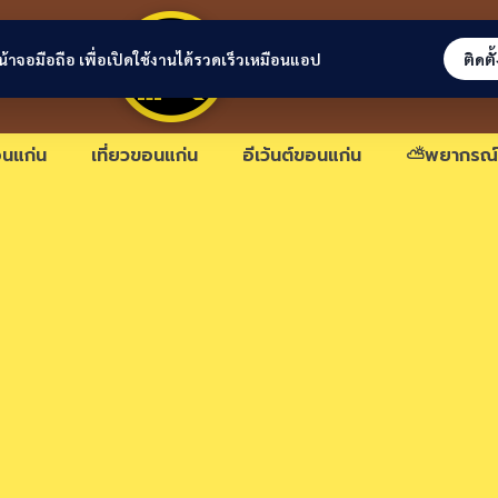
ขอนแก่นลิงก์
่หน้าจอมือถือ เพื่อเปิดใช้งานได้รวดเร็วเหมือนแอป
ติดตั
นแก่น
เที่ยวขอนแก่น
อีเว้นต์ขอนแก่น
⛅พยากรณ์