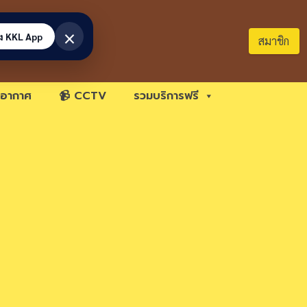
×
้ง KKL App
สมาชิก
อากาศ
📹 CCTV
รวมบริการฟรี