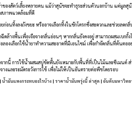
ของสัตว์เลี้ยงหลายคน แม้ว่าสุนัขจะทำธุระส่วนตัวนอกบ้าน แต่มูลสุนัข
ษาสภาพแวดล้อมที่ดี
ร้อยก่อนทิ้งลงถังขยะ หรืออาจเลือกทิ้งในชักโครกซึ่งสะดวกและช่วยลดกลิ
ดล้างพื้นเพื่อเจือจางกลิ่นอ่อนๆ หากกลิ่นยังคงอยู่ สามารถผสมเบกกิ้ง
 หรือลองเลือกใช้น้ำยาทำความสะอาดที่มีเอนไซม์ เพื่อกำจัดกลิ่นที่ต้นตออย
ากนี้ การใช้น้ำผสมสบู่ขัดพื้นยังเหมาะกับพื้นที่ที่เป็นไม้และซีเมนต์ 
างและระมัดระวังการใช้ เพื่อไม่ให้เป็นอันตรายต่อพืชโดยรอบ
|
น้ำมันแพงกระทบอะไรบ้าง
|
ราคาน้ำมันพรุ่งนี้ ล่าสุด
|
อันดับมหาวิทย
e