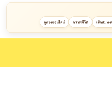
ดูดวงออนไลน์
กราฟชีวิต
เช็กสมพงษ์