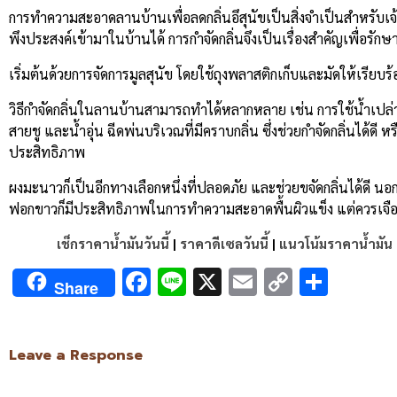
Link
การทำความสะอาดลานบ้านเพื่อลดกลิ่นอึสุนัขเป็นสิ่งจำเป็นสำหรับเจ้า
พึงประสงค์เข้ามาในบ้านได้ การกำจัดกลิ่นจึงเป็นเรื่องสำคัญเพื่อรัก
เริ่มต้นด้วยการจัดการมูลสุนัข โดยใช้ถุงพลาสติกเก็บและมัดให้เรียบ
วิธีกำจัดกลิ่นในลานบ้านสามารถทำได้หลากหลาย เช่น การใช้น้ำเปล่าฉี
สายชู และน้ำอุ่น ฉีดพ่นบริเวณที่มีคราบกลิ่น ซึ่งช่วยกำจัดกลิ่นได้ดี
ประสิทธิภาพ
ผงมะนาวก็เป็นอีกทางเลือกหนึ่งที่ปลอดภัย และช่วยขจัดกลิ่นได้ดี นอกจ
ฟอกขาวก็มีประสิทธิภาพในการทำความสะอาดพื้นผิวแข็ง แต่ควรเจือจ
เช็กราคาน้ำมันวันนี้
|
ราคาดีเซลวันนี้
|
แนวโน้มราคาน้ำมัน
Facebook
Line
X
Email
Copy
Shar
Share
Link
Leave a Response