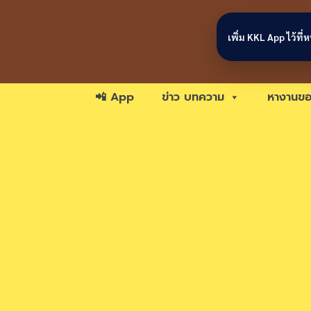
Skip to content
เพิ่ม KKL App ไว้ที
📲 App
ข่าว บทความ
หางานขอ