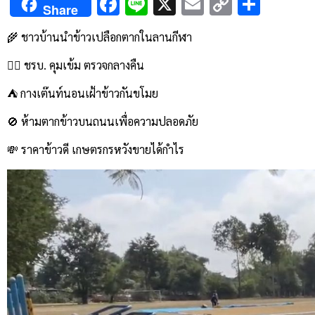
Facebook
Line
X
Email
Copy
Shar
Share
Link
🌾 ชาวบ้านนำข้าวเปลือกตากในลานกีฬา
👮‍♂️ ชรบ. คุมเข้ม ตรวจกลางคืน
⛺️ กางเต๊นท์นอนเฝ้าข้าวกันขโมย
🚫 ห้ามตากข้าวบนถนนเพื่อความปลอดภัย
💸 ราคาข้าวดี เกษตรกรหวังขายได้กำไร