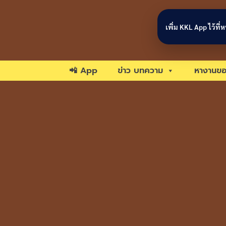
Skip to content
เพิ่ม KKL App ไว้ที
📲 App
ข่าว บทความ
หางานขอ