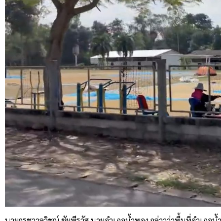
นายกรชวาลวิชญ์ ชัยพีรวัส นายอำเภอน้ำพอง กล่าวว่าพื้นที่อำเภอน