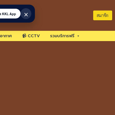
×
้ง KKL App
สมาชิก
อากาศ
📹 CCTV
รวมบริการฟรี