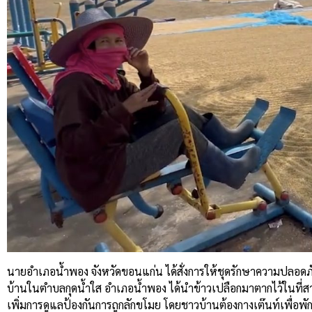
นายอำเภอน้ำพอง จังหวัดขอนแก่น ได้สั่งการให้ชุดรักษาความปลอด
บ้านในตำบลกุดน้ำใส อำเภอน้ำพอง ได้นำข้าวเปลือกมาตากไว้ในที่สาธ
เพิ่มการดูแลป้องกันการถูกลักขโมย โดยชาวบ้านต้องกางเต๊นท์เพื่อพั