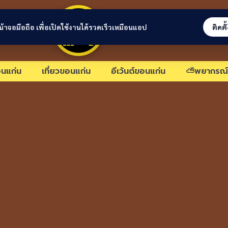
ขอนแก่นลิงก์
่หน้าจอมือถือ เพื่อเปิดใช้งานได้รวดเร็วเหมือนแอป
ติดตั
นแก่น
เที่ยวขอนแก่น
อีเว้นต์ขอนแก่น
⛅พยากรณ์