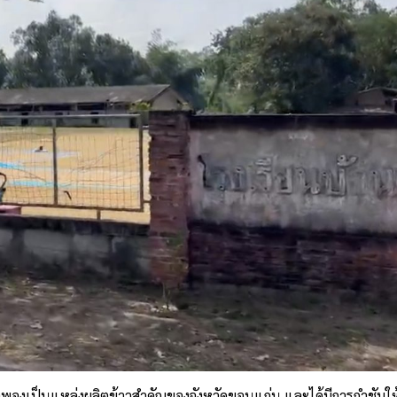
้ำพองเป็นแหล่งผลิตข้าวสำคัญของจังหวัดขอนแก่น และได้มีการกำชับให